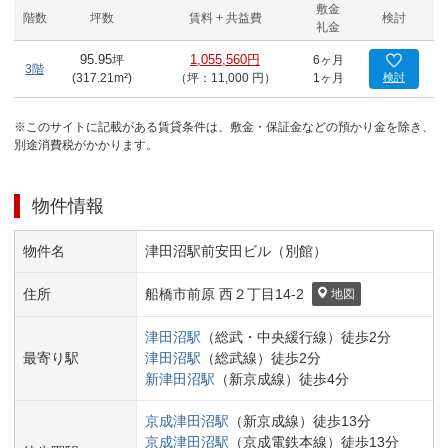
敷金
階数
坪数
賃料 + 共益費
検討
礼金
95.95
坪
1,055,560円
6ヶ月
3階
(
317.21
m²)
（坪：11,000 円）
1ヶ月
検討
※このサイトに記載がある賃貸条件は、敷金・保証金などの預かり金を除き、
別途消費税がかかります。
物件情報
物件名
津田沼駅前安田ビル（別館）
住所
船橋市
前原 西２丁目
14-2
地図
津田沼
駅
（
総武・中央緩行線
）
徒歩
2
分
最寄り駅
津田沼
駅
（
総武線
）
徒歩
2
分
新津田沼
駅
（
新京成線
）
徒歩
4
分
京成津田沼
駅
（
新京成線
）
徒歩
13
分
京成津田沼
駅
（
京成電鉄本線
）
徒歩
13
分