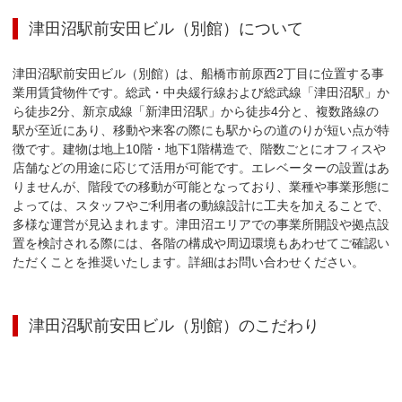
津田沼駅前安田ビル（別館）
について
津田沼駅前安田ビル（別館）は、船橋市前原西2丁目に位置する事
業用賃貸物件です。総武・中央緩行線および総武線「津田沼駅」か
ら徒歩2分、新京成線「新津田沼駅」から徒歩4分と、複数路線の
駅が至近にあり、移動や来客の際にも駅からの道のりが短い点が特
徴です。建物は地上10階・地下1階構造で、階数ごとにオフィスや
店舗などの用途に応じて活用が可能です。エレベーターの設置はあ
りませんが、階段での移動が可能となっており、業種や事業形態に
よっては、スタッフやご利用者の動線設計に工夫を加えることで、
多様な運営が見込まれます。津田沼エリアでの事業所開設や拠点設
置を検討される際には、各階の構成や周辺環境もあわせてご確認い
ただくことを推奨いたします。詳細はお問い合わせください。
津田沼駅前安田ビル（別館）
のこだわり