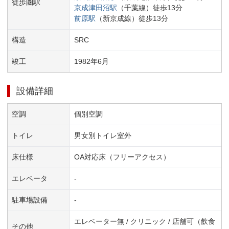
徒歩圏駅
京成津田沼
駅
（
千葉線
）
徒歩
13
分
前原
駅
（
新京成線
）
徒歩
13
分
構造
SRC
竣工
1982
年
6
月
設備詳細
空調
個別空調
トイレ
男女別トイレ室外
床仕様
OA対応床（フリーアクセス）
エレベータ
-
駐車場設備
-
エレベーター無 / クリニック / 店舗可（飲食
その他