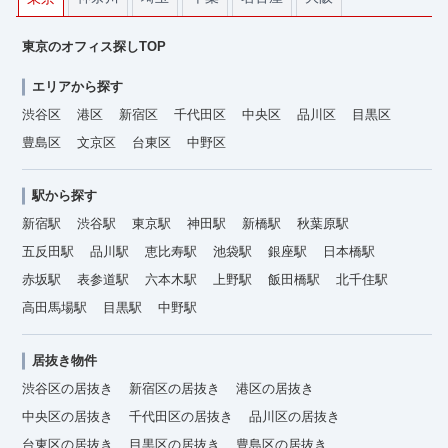
東京のオフィス探しTOP
エリアから探す
渋谷区
港区
新宿区
千代田区
中央区
品川区
目黒区
豊島区
文京区
台東区
中野区
駅から探す
新宿駅
渋谷駅
東京駅
神田駅
新橋駅
秋葉原駅
五反田駅
品川駅
恵比寿駅
池袋駅
銀座駅
日本橋駅
赤坂駅
表参道駅
六本木駅
上野駅
飯田橋駅
北千住駅
高田馬場駅
目黒駅
中野駅
居抜き物件
渋谷区の居抜き
新宿区の居抜き
港区の居抜き
中央区の居抜き
千代田区の居抜き
品川区の居抜き
台東区の居抜き
目黒区の居抜き
豊島区の居抜き