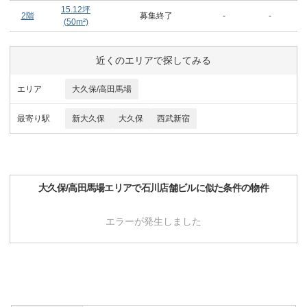
15.12
坪
2階
募集終了
-
-
(
50
m²)
近くのエリアで探してみる
エリア
大久保/高田馬場
最寄り駅
新大久保
大久保
西武新宿
大久保/高田馬場
エリアで
石川店舗ビル
に似た条件の物件
エラーが発生しました