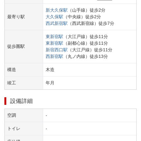
新大久保
駅
（
山手線
）
徒歩
2
分
最寄り駅
大久保
駅
（
中央線
）
徒歩
2
分
西武新宿
駅
（
西武新宿線
）
徒歩
7
分
東新宿
駅
（
大江戸線
）
徒歩
11
分
東新宿
駅
（
副都心線
）
徒歩
11
分
徒歩圏駅
新宿西口
駅
（
大江戸線
）
徒歩
11
分
西新宿
駅
（
丸ノ内線
）
徒歩
13
分
構造
木造
竣工
年
月
設備詳細
空調
-
トイレ
-