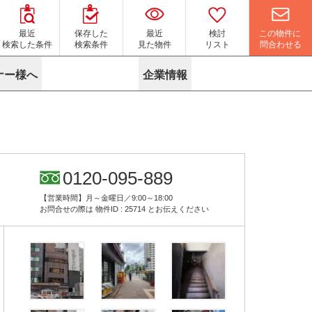
この物件に
最近
保存した
最近
検討
問合わせる
検索した条件
検索条件
見た物件
リスト
ナー様へ
企業情報
マイソク作成サービス
名古屋
り組み
よくある質問
ポリシー
内装に関するお問合せフォーム
ニュース
リーシングマネジメント
探す
エリアから探す
役立ちコラム
サブリース
す
路線から探す
由
転に関するよくある質問
ら探す
こだわりから探す
0120-095-889
参考に探す
賃料相場を参考に探す
賃料保証サービス
【営業時間】月～金曜日／9:00～18:00
す
蛍光灯の廃止に備えてLED化へ
地図から探す
お問合せの際は
物件ID : 25714
とお伝えください
ニックを探す
名古屋のクリニックを探す
ベンチャー・フォーラム