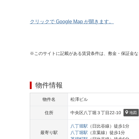
クリックで Google Map が開きます。
※このサイトに記載がある賃貸条件は、敷金・保証金な
物件情報
物件名
松澤ビル
住所
中央区
八丁堀３丁目
22-10
地図
八丁堀
駅
（
日比谷線
）
徒歩
1
分
最寄り駅
八丁堀
駅
（
京葉線
）
徒歩
1
分