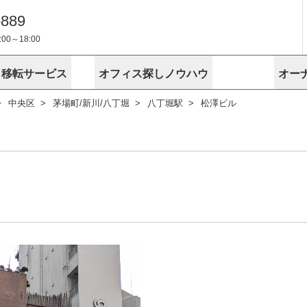
-889
0～18:00
・移転サービス
オフィス探しノウハウ
オー
中央区
茅場町/新川/八丁堀
八丁堀駅
松澤ビル
物件掲載依頼
埼玉
千葉
スが選ばれる理由
空室
安心への取
に
無料オフィスレイアウト作成
スタッフ紹介
内装に関する
プライバシー
お困りの
成約賃料を予測
す
エリアから探す
エリアから
けサービス
オーナー様
ンタビュー
オフィスお
リノベーション
路線から探す
路線から探
空室対策に居抜きをすすめる理
 用語集
オフィス移
探す
こだわりから探す
こだわりか
考に探す
賃料相場を参考に探す
賃料相場を
ビル売却でビジネス拡大
ビル管理
に
東京本社
神奈川支店 横浜営業所
大阪支店 梅田営業所
介
お困りの
地図から探す
原状回復
地図から探
オーナー様
オフィス移転に関するお役立ちコンテンツ
ード
ニックを探す
埼玉のクリニックを探す
千葉のクリ
ビルアド
ベンチャー.jp