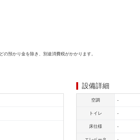
どの預かり金を除き、別途消費税がかかります。
設備詳細
空調
-
トイレ
-
床仕様
-
エレベータ
-