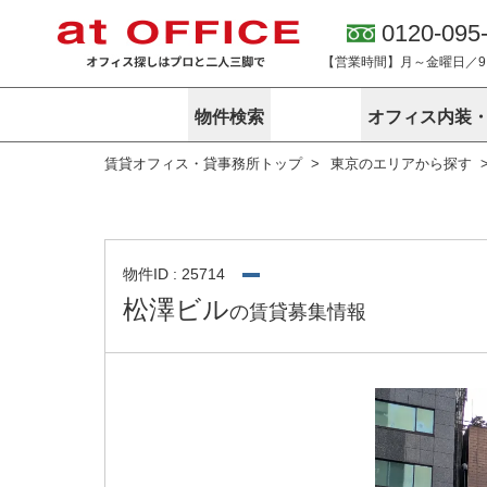
0120-095
【営業時間】月～金曜日／9:0
物件検索
オフィス内装
賃貸オフィス・貸事務所トップ
東京のエリアから探す
東京
神奈川
アットオフィ
サービス内容
会社概要
エリアから探す
エリアから探
オーナー様向
ご契約者様イ
オフィス内装・移転サービス
路線から探す
路線から探す
企業情報
オーナー様へ
オフィス移転
こだわりから探す
こだわりから
オフィス探しノウハウ
物件ID : 25714
賃料相場を参考に探す
賃料相場を参
松澤ビル
の賃貸募集情報
オフィス紹
地図から探す
地図から探す
無料ダウンロ
居抜き物件特集
神奈川のクリ
アットオフィス関連サイト
居抜きで入居・退去
シェア・レンタルオフィス
アットクリニック
アットレジデンス
バーチャルオフィス
東京のクリニックを探す