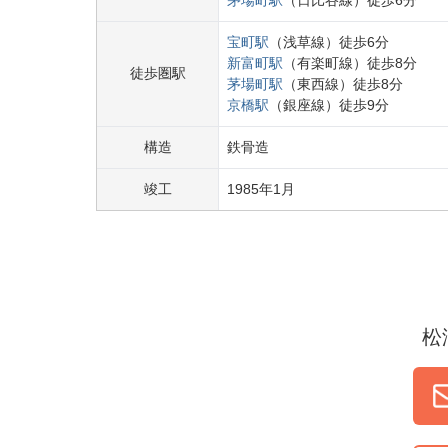
茅場町
駅
（
日比谷線
）
徒歩
6
分
宝町
駅
（
浅草線
）
徒歩
6
分
新富町
駅
（
有楽町線
）
徒歩
8
分
徒歩圏駅
茅場町
駅
（
東西線
）
徒歩
8
分
京橋
駅
（
銀座線
）
徒歩
9
分
構造
鉄骨造
竣工
1985
年
1
月
松