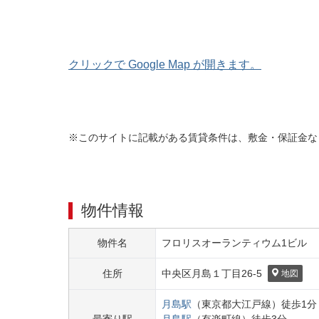
クリックで Google Map が開きます。
※このサイトに記載がある賃貸条件は、敷金・保証金な
物件情報
物件名
フロリスオーランティウム1ビル
住所
中央区
月島１丁目
26-5
地図
月島
駅
（
東京都大江戸線
）
徒歩
1
分