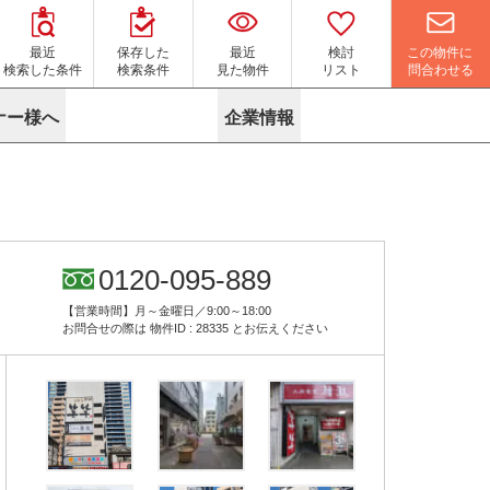
この物件に
最近
保存した
最近
検討
問合わせる
検索した条件
検索条件
見た物件
リスト
ナー様へ
企業情報
マイソク作成サービス
名古屋
り組み
よくある質問
ポリシー
内装に関するお問合せフォーム
ニュース
リーシングマネジメント
探す
エリアから探す
役立ちコラム
サブリース
す
路線から探す
由
転に関するよくある質問
ら探す
こだわりから探す
0120-095-889
参考に探す
賃料相場を参考に探す
賃料保証サービス
【営業時間】月～金曜日／9:00～18:00
す
蛍光灯の廃止に備えてLED化へ
地図から探す
お問合せの際は
物件ID : 28335
とお伝えください
ニックを探す
名古屋のクリニックを探す
ベンチャー・フォーラム