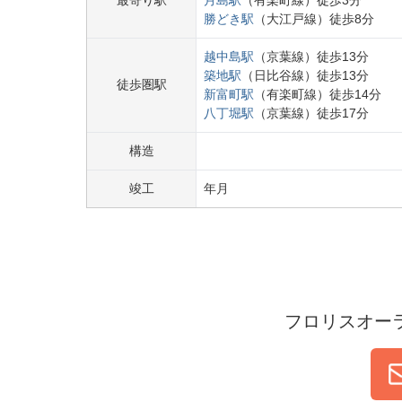
最寄り駅
月島
駅
（
有楽町線
）
徒歩
3
分
勝どき
駅
（
大江戸線
）
徒歩
8
分
越中島
駅
（
京葉線
）
徒歩
13
分
築地
駅
（
日比谷線
）
徒歩
13
分
徒歩圏駅
新富町
駅
（
有楽町線
）
徒歩
14
分
八丁堀
駅
（
京葉線
）
徒歩
17
分
構造
竣工
年
月
フロリスオー