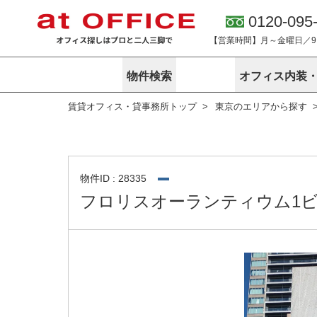
0120-095
【営業時間】月～金曜日／9:0
物件検索
オフィス内装
賃貸オフィス・貸事務所トップ
東京のエリアから探す
東京
神奈川
アットオフィ
サービス内容
会社概要
エリアから探す
エリアから探
オーナー様向
ご契約者様イ
オフィス内装・移転サービス
路線から探す
路線から探す
企業情報
オーナー様へ
オフィス移転
こだわりから探す
こだわりから
オフィス探しノウハウ
物件ID : 28335
賃料相場を参考に探す
賃料相場を参
フロリスオーランティウム1
オフィス紹
地図から探す
地図から探す
無料ダウンロ
居抜き物件特集
神奈川のクリ
アットオフィス関連サイト
居抜きで入居・退去
シェア・レンタルオフィス
アットクリニック
アットレジデンス
バーチャルオフィス
東京のクリニックを探す