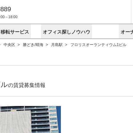
-889
0～18:00
・移転サービス
オフィス探しノウハウ
オー
中央区
勝どき/晴海
月島駅
フロリスオーランティウム1ビル
物件掲載依頼
埼玉
千葉
スが選ばれる理由
空室
安心への取
に
無料オフィスレイアウト作成
スタッフ紹介
内装に関する
プライバシー
お困りの
成約賃料を予測
す
エリアから探す
エリアから
けサービス
オーナー様
ンタビュー
オフィスお
リノベーション
路線から探す
路線から探
空室対策に居抜きをすすめる理
 用語集
オフィス移
探す
こだわりから探す
こだわりか
考に探す
賃料相場を参考に探す
賃料相場を
ビル売却でビジネス拡大
ビル管理
ビル
に
の賃貸募集情報
東京本社
神奈川支店 横浜営業所
大阪支店 梅田営業所
介
お困りの
地図から探す
原状回復
地図から探
オーナー様
オフィス移転に関するお役立ちコンテンツ
ード
ニックを探す
埼玉のクリニックを探す
千葉のクリ
ビルアド
ベンチャー.jp