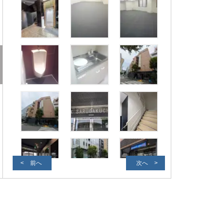
前へ
次へ
外観写真２