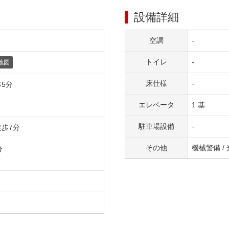
設備詳細
空調
-
トイレ
-
地図
床仕様
-
歩
5
分
エレベータ
1 基
駐車場設備
-
徒歩
7
分
その他
機械警備 /
分