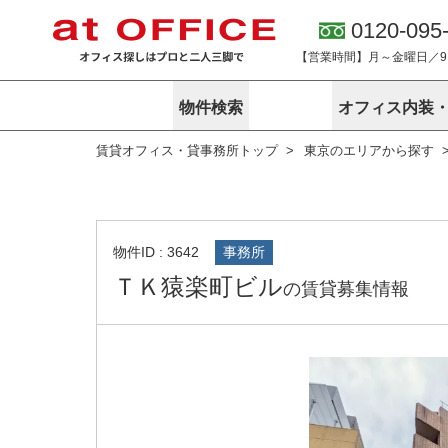
0120-095
【営業時間】月～金曜日／9:0
物件検索
オフィス内装
賃貸オフィス・貸事務所トップ
東京のエリアから探す
東京
神奈川
アットオフィ
サービス内容
会社概要
エリアから探す
エリアから探
オーナー様向
ご契約者様イ
オフィス内装・移転サービス
路線から探す
路線から探す
企業情報
オーナー様へ
オフィス移転
こだわりから探す
こだわりから
オフィス探しノウハウ
物件ID : 3642
事務所
賃料相場を参考に探す
賃料相場を参
ＴＫ猿楽町ビル
オフィス紹
の賃貸募集情報
地図から探す
地図から探す
無料ダウンロ
居抜き物件特集
神奈川のクリ
アットオフィス関連サイト
居抜きで入居・退去
シェア・レンタルオフィス
アットクリニック
アットレジデンス
バーチャルオフィス
東京のクリニックを探す