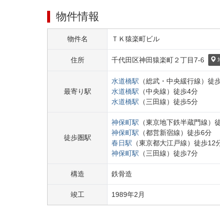
物件情報
物件名
ＴＫ猿楽町ビル
住所
千代田区
神田猿楽町２丁目
7-6
水道橋
駅
（
総武・中央緩行線
）
徒
最寄り駅
水道橋
駅
（
中央線
）
徒歩
4
分
水道橋
駅
（
三田線
）
徒歩
5
分
神保町
駅
（
東京地下鉄半蔵門線
）
神保町
駅
（
都営新宿線
）
徒歩
6
分
徒歩圏駅
春日
駅
（
東京都大江戸線
）
徒歩
12
神保町
駅
（
三田線
）
徒歩
7
分
構造
鉄骨造
竣工
1989
年
2
月