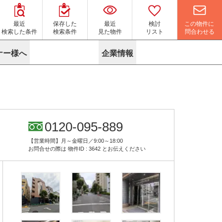
この物件に
最近
保存した
最近
検討
問合わせる
検索した条件
検索条件
見た物件
リスト
ナー様へ
企業情報
マイソク作成サービス
名古屋
り組み
よくある質問
ポリシー
内装に関するお問合せフォーム
ニュース
リーシングマネジメント
探す
エリアから探す
役立ちコラム
サブリース
す
路線から探す
由
転に関するよくある質問
ら探す
こだわりから探す
0120-095-889
参考に探す
賃料相場を参考に探す
賃料保証サービス
【営業時間】月～金曜日／9:00～18:00
す
蛍光灯の廃止に備えてLED化へ
地図から探す
お問合せの際は
物件ID : 3642
とお伝えください
ニックを探す
名古屋のクリニックを探す
ベンチャー・フォーラム