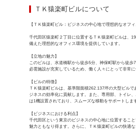
ＴＫ猿楽町ビル
について
【ＴＫ猿楽町ビル：ビジネスの中心地で理想的なオフィ
千代田区猿楽町２丁目に位置するＴＫ猿楽町ビルは、1
備えた理想的なオフィス環境を提供しています。

【立地の魅力】

このビルは、水道橋駅から徒歩5分、神保町駅から徒歩
必需施設が充実しているため、働く人々にとって非常に
【ビルの特徴】

ＴＫ猿楽町ビルは、基準階面積262.137坪の大型ビ
ジネスの効率化に貢献します。また、専用部、トイレ、
は1機設置されており、スムーズな移動をサポートします
【ビジネスにおける利点】

千代田区という東京のビジネスの中心地に位置すること
魅力ともなり得ます。さらに、ＴＫ猿楽町ビルの快適な