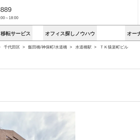
-889
0～18:00
・移転サービス
オフィス探しノウハウ
オー
千代田区
飯田橋/神保町/水道橋
水道橋駅
ＴＫ猿楽町ビル
物件掲載依頼
埼玉
千葉
スが選ばれる理由
空室
安心への取
に
無料オフィスレイアウト作成
スタッフ紹介
内装に関する
プライバシー
お困りの
成約賃料を予測
す
エリアから探す
エリアから
けサービス
オーナー様
ンタビュー
オフィスお
リノベーション
路線から探す
路線から探
空室対策に居抜きをすすめる理
 用語集
オフィス移
探す
こだわりから探す
こだわりか
考に探す
賃料相場を参考に探す
賃料相場を
ビル売却でビジネス拡大
ビル管理
に
東京本社
神奈川支店 横浜営業所
大阪支店 梅田営業所
介
お困りの
地図から探す
原状回復
地図から探
オーナー様
オフィス移転に関するお役立ちコンテンツ
ード
ニックを探す
埼玉のクリニックを探す
千葉のクリ
ビルアド
ベンチャー.jp