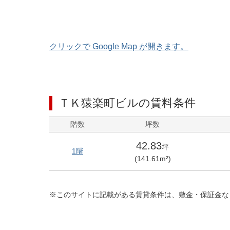
クリックで Google Map が開きます。
ＴＫ猿楽町ビル
の賃料条件
階数
坪数
42.83
坪
1階
(
141.61
m²)
※このサイトに記載がある賃貸条件は、敷金・保証金な