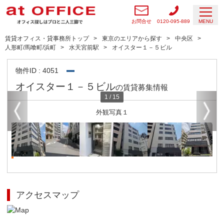
お問合せ
0120-095-889
MENU
賃貸オフィス・貸事務所トップ
東京のエリアから探す
中央区
人形町/馬喰町/浜町
水天宮前駅
オイスター１－５ビル
物件ID : 4051
オイスター１－５ビル
の賃貸募集情報
1
/
15
外観写真１
アクセスマップ