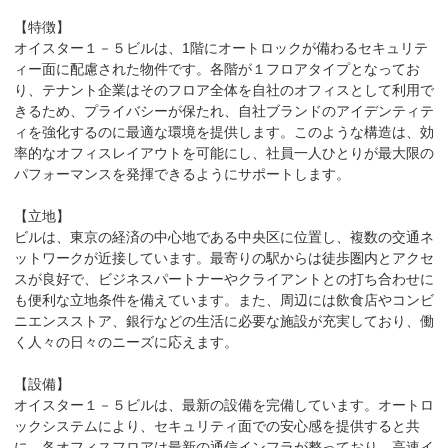
【特徴】

オイスター１－５ビルは、1階にオートロックが備わるセキュリテ
ィー面に配慮された物件です。各階が１フロアタイプとなってお
り、テナント企業はそのフロア全体を自社のオフィスとして利用で
きるため、プライバシーが保たれ、自社ブランドのアイデンティテ
ィを強化するのに最適な環境を提供します。このような構造は、効
率的なオフィスレイアウトを可能にし、社員一人ひとりが最大限の
パフォーマンスを発揮できるようにサポートします。

【立地】

ビルは、東京の経済の中心地である中央区に位置し、複数の交通ネ
ットワークが近接しています。最寄りの駅からは徒歩圏内とアクセ
スが良好で、ビジネスパートナーやクライアントとの打ち合わせに
も便利な立地条件を備えています。また、周辺には飲食店やコンビ
ニエンスストア、銀行などの生活に必要な施設が充実しており、働
く人々の日々のニーズに応えます。

【設備】

オイスター１－５ビルは、最新の設備を完備しています。オートロ
ックシステムにより、セキュリティ面での安心感を提供すると共
に、各オフィスフロアは最新の通信インフラが整っており、高速イ