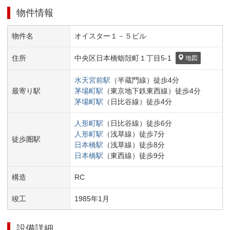
物件情報
物件名
オイスター１－５ビル
住所
中央区
日本橋蛎殻町１丁目
5-1
地図
水天宮前
駅
（
半蔵門線
）
徒歩
4
分
最寄り駅
茅場町
駅
（
東京地下鉄東西線
）
徒歩
4
分
茅場町
駅
（
日比谷線
）
徒歩
4
分
人形町
駅
（
日比谷線
）
徒歩
6
分
人形町
駅
（
浅草線
）
徒歩
7
分
徒歩圏駅
日本橋
駅
（
浅草線
）
徒歩
8
分
日本橋
駅
（
東西線
）
徒歩
9
分
構造
RC
竣工
1985
年
1
月
設備詳細