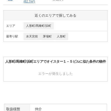
(
62.7
m²)
近くのエリアで探してみる
エリア
人形町/馬喰町/浜町
最寄り駅
水天宮前
茅場町
人形町
人形町/馬喰町/浜町
エリアで
オイスター１－５ビル
に似た条件の物件
エラーが発生しました
取扱様態
仲介