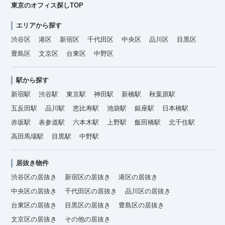
東京のオフィス探しTOP
エリアから探す
渋谷区
港区
新宿区
千代田区
中央区
品川区
目黒区
豊島区
文京区
台東区
中野区
駅から探す
新宿駅
渋谷駅
東京駅
神田駅
新橋駅
秋葉原駅
五反田駅
品川駅
恵比寿駅
池袋駅
銀座駅
日本橋駅
赤坂駅
表参道駅
六本木駅
上野駅
飯田橋駅
北千住駅
高田馬場駅
目黒駅
中野駅
居抜き物件
渋谷区の居抜き
新宿区の居抜き
港区の居抜き
中央区の居抜き
千代田区の居抜き
品川区の居抜き
台東区の居抜き
目黒区の居抜き
豊島区の居抜き
文京区の居抜き
その他の居抜き