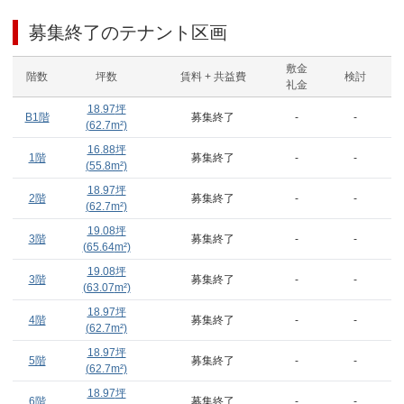
募集終了のテナント区画
敷金
階数
坪数
賃料 + 共益費
検討
礼金
18.97
坪
B1階
募集終了
-
-
(
62.7
m²)
16.88
坪
1階
募集終了
-
-
(
55.8
m²)
18.97
坪
2階
募集終了
-
-
(
62.7
m²)
19.08
坪
3階
募集終了
-
-
(
65.64
m²)
19.08
坪
3階
募集終了
-
-
(
63.07
m²)
18.97
坪
4階
募集終了
-
-
(
62.7
m²)
18.97
坪
5階
募集終了
-
-
(
62.7
m²)
18.97
坪
6階
募集終了
-
-