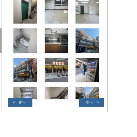
前へ
次へ
外観写真２