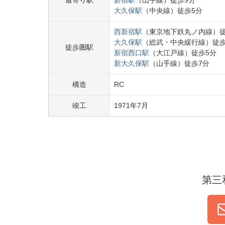
最寄り駅
新宿
駅
（
山手線
）
徒歩
9
分
大久保
駅
（
中央線
）
徒歩
5
分
西新宿
駅
（
東京地下鉄丸ノ内線
）
大久保
駅
（
総武・中央緩行線
）
徒
徒歩圏駅
新宿西口
駅
（
大江戸線
）
徒歩
5
分
新大久保
駅
（
山手線
）
徒歩
7
分
構造
RC
竣工
1971
年
7
月
第三