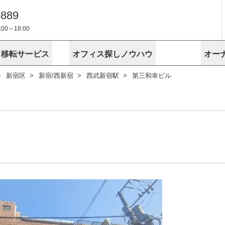
-889
0～18:00
・移転サービス
オフィス探しノウハウ
オー
新宿区
新宿/西新宿
西武新宿駅
第三和幸ビル
物件掲載依頼
埼玉
千葉
スが選ばれる理由
空室
安心への取
に
無料オフィスレイアウト作成
スタッフ紹介
内装に関する
プライバシー
お困りの
成約賃料を予測
す
エリアから探す
エリアから
けサービス
オーナー様
ンタビュー
オフィスお
リノベーション
路線から探す
路線から探
空室対策に居抜きをすすめる理
 用語集
オフィス移
探す
こだわりから探す
こだわりか
考に探す
賃料相場を参考に探す
賃料相場を
ビル売却でビジネス拡大
ビル管理
に
東京本社
神奈川支店 横浜営業所
大阪支店 梅田営業所
介
お困りの
地図から探す
原状回復
地図から探
オーナー様
オフィス移転に関するお役立ちコンテンツ
ード
ニックを探す
埼玉のクリニックを探す
千葉のクリ
ビルアド
ベンチャー.jp