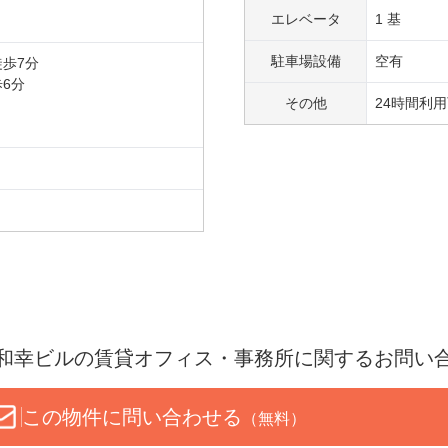
エレベータ
1 基
駐車場設備
空有
徒歩
7
分
歩
6
分
その他
24時間利
和幸ビル
の賃貸オフィス・事務所に関するお問い
この物件に問い合わせる
（無料）