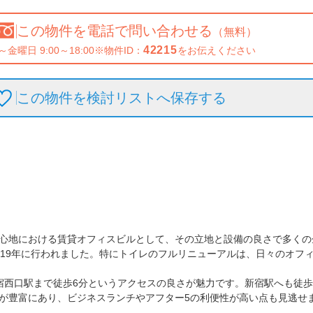
この物件を
電話で問い合わせる
（無料）
42215
～金曜日 9:00～18:00
※物件ID：
をお伝えください
この物件を検討リストへ保存
する
心地における賃貸オフィスビルとして、その立地と設備の良さで多くの企
019年に行われました。特にトイレのフルリニューアルは、日々のオフィ
宿西口駅まで徒歩6分というアクセスの良さが魅力です。新宿駅へも徒
が豊富にあり、ビジネスランチやアフター5の利便性が高い点も見逃せま