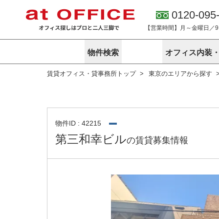
0120-095
【営業時間】月～金曜日／9:0
物件検索
オフィス内装
賃貸オフィス・貸事務所トップ
東京のエリアから探す
東京
神奈川
アットオフィ
サービス内容
会社概要
エリアから探す
エリアから探
オーナー様向
ご契約者様イ
オフィス内装・移転サービス
路線から探す
路線から探す
企業情報
オーナー様へ
オフィス移転
こだわりから探す
こだわりから
オフィス探しノウハウ
物件ID : 42215
賃料相場を参考に探す
賃料相場を参
第三和幸ビル
の賃貸募集情報
オフィス紹
地図から探す
地図から探す
無料ダウンロ
居抜き物件特集
神奈川のクリ
アットオフィス関連サイト
居抜きで入居・退去
シェア・レンタルオフィス
アットクリニック
アットレジデンス
バーチャルオフィス
東京のクリニックを探す