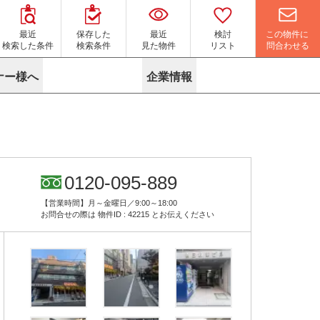
この物件に
最近
保存した
最近
検討
問合わせる
検索した条件
検索条件
見た物件
リスト
ナー様へ
企業情報
マイソク作成サービス
名古屋
り組み
よくある質問
ポリシー
内装に関するお問合せフォーム
ニュース
リーシングマネジメント
探す
エリアから探す
役立ちコラム
サブリース
す
路線から探す
由
転に関するよくある質問
ら探す
こだわりから探す
0120-095-889
参考に探す
賃料相場を参考に探す
賃料保証サービス
【営業時間】月～金曜日／9:00～18:00
す
蛍光灯の廃止に備えてLED化へ
地図から探す
お問合せの際は
物件ID : 42215
とお伝えください
ニックを探す
名古屋のクリニックを探す
ベンチャー・フォーラム