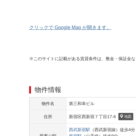
クリックで Google Map が開きます。
※このサイトに記載がある賃貸条件は、敷金・保証金な
物件情報
物件名
第三和幸ビル
住所
新宿区
西新宿７丁目
17-6
地図
西武新宿
駅
（
西武新宿線
）
徒歩
4
分