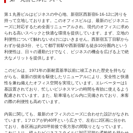
第１丸善ビルはビジネスの中心地、新宿区西新宿6-16-12に誇りを
持って立地しております。このオフィスビルは、最新のビジネスニ
ーズに対応するため全面リニューアルされ、現代のオフィスに求め
られる高いスペックと快適な環境を提供しています。まず、立地の
利便性について触れないわけにはいきません。西新宿五丁目駅から
わずか徒歩3分、そして都庁前駅や西新宿駅も徒歩10分圏内という
利便性は、日々の通勤だけでなく、ビジネスの機会を広げる上で絶
大なメリットを提供します。

このビルは、1971年の新耐震基準以前に竣工された歴史を持ちな
がらも、最新の技術を駆使したリニューアルにより、安全性と快適
性を兼ね備えたオフィス空間を実現しています。エレベーターは1
基設置されており、忙しいビジネスマンの時間を有効に使えるよう
配慮されています。また、駐車場もビル内に完備されており、来客
の際の利便性も高めています。

内装に関しても、最新のオフィスのニーズに合わせた設計がなされ
ています。1フロアが約40坪という広さで、左右に2区画に分かれ
ており、各区画は約20坪前後で長方形の間取りとなっています。
これにより、様々なビジネススタイルに対応可能な柔軟性を持たせ