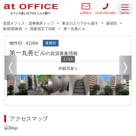
お問合せ
0120-095-889
MENU
賃貸オフィス・貸事務所トップ
東京のエリアから探す
新宿区
新宿/西新宿
西新宿五丁目駅
第一丸善ビル
物件ID : 42284
事務所
第一丸善ビル
の賃貸募集情報
1
/
13
外観写真１
アクセスマップ