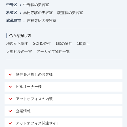
中野区
中野駅の美容室
杉並区
高円寺駅の美容室
荻窪駅の美容室
武蔵野市
吉祥寺駅の美容室
色々な探し方
地図から探す
SOHO物件
1階の物件
1棟貸し
大型ビルの一室
アーカイブ物件一覧
物件をお探しのお客様
アットオフィスが選ばれる理由
ビルオーナー様
安心への取り組み
オーナー様向けサービス
アットオフィスの内装
ご契約者様インタビュー
物件掲載依頼
サービス内容
オフィスお役立ちコラム
企業情報
マイソク作成
無料オフィスレイアウト作成
オフィス移転 用語集
会社概要
物件情報から成約賃料を予測
アットオフィス関連サイト
内装に関するよくある質問