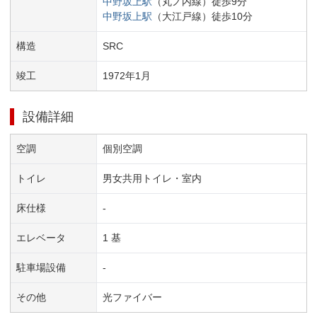
中野坂上
駅
（
丸ノ内線
）
徒歩
9
分
中野坂上
駅
（
大江戸線
）
徒歩
10
分
構造
SRC
竣工
1972
年
1
月
設備詳細
空調
個別空調
トイレ
男女共用トイレ・室内
床仕様
-
エレベータ
1 基
駐車場設備
-
その他
光ファイバー