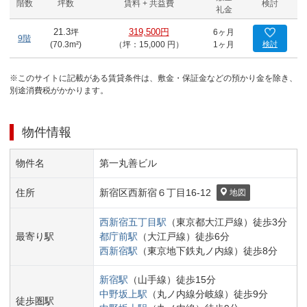
階数
坪数
賃料 + 共益費
検討
礼金
21.3
坪
319,500円
6ヶ月
9階
(
70.3
m²)
（坪：15,000 円）
1ヶ月
検討
※このサイトに記載がある賃貸条件は、敷金・保証金などの預かり金を除き、
別途消費税がかかります。
物件情報
物件名
第一丸善ビル
住所
新宿区
西新宿６丁目
16-12
地図
西新宿五丁目
駅
（
東京都大江戸線
）
徒歩
3
分
最寄り駅
都庁前
駅
（
大江戸線
）
徒歩
6
分
西新宿
駅
（
東京地下鉄丸ノ内線
）
徒歩
8
分
新宿
駅
（
山手線
）
徒歩
15
分
中野坂上
駅
（
丸ノ内線分岐線
）
徒歩
9
分
徒歩圏駅