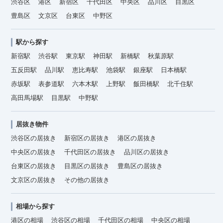
渋谷区
港区
新宿区
千代田区
中央区
品川区
目黒区
豊島区
文京区
台東区
中野区
駅から探す
新宿駅
渋谷駅
東京駅
神田駅
新橋駅
秋葉原駅
五反田駅
品川駅
恵比寿駅
池袋駅
銀座駅
日本橋駅
赤坂駅
表参道駅
六本木駅
上野駅
飯田橋駅
北千住駅
高田馬場駅
目黒駅
中野駅
居抜き物件
渋谷区の居抜き
新宿区の居抜き
港区の居抜き
中央区の居抜き
千代田区の居抜き
品川区の居抜き
台東区の居抜き
目黒区の居抜き
豊島区の居抜き
文京区の居抜き
その他の居抜き
相場から探す
港区の相場
渋谷区の相場
千代田区の相場
中央区の相場