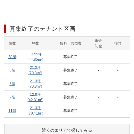
募集終了のテナント区画
敷金
階数
坪数
賃料 + 共益費
検討
礼金
13.59
坪
B1階
募集終了
-
-
(
44.85
m²)
21.3
坪
3階
募集終了
-
-
(
70.3
m²)
21.3
坪
8階
募集終了
-
-
(
70.3
m²)
12.8
坪
9階
募集終了
-
-
(
42.31
m²)
21.3
坪
11階
募集終了
-
-
(
70.41
m²)
近くのエリアで探してみる