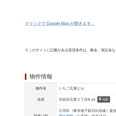
クリックで Google Map が開きます。
※このサイトに記載がある賃貸条件は、敷金・保証金な
物件情報
物件名
いちご広尾ビル
住所
渋谷区
広尾５丁目
8-14
地図
広尾
駅
（
東京地下鉄日比谷線
）
徒