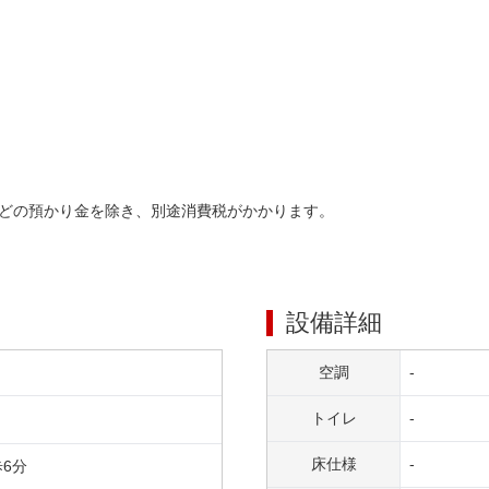
どの預かり金を除き、別途消費税がかかります。
設備詳細
空調
-
トイレ
-
床仕様
-
歩
6
分