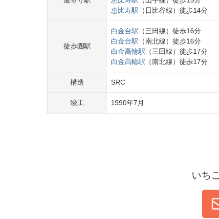
最寄り駅
恵比寿
駅
（
山手線
）
徒歩
15
分
恵比寿
駅
（
日比谷線
）
徒歩
14
分
白金台
駅
（
三田線
）
徒歩
16
分
白金台
駅
（
南北線
）
徒歩
16
分
徒歩圏駅
白金高輪
駅
（
三田線
）
徒歩
17
分
白金高輪
駅
（
南北線
）
徒歩
17
分
構造
SRC
竣工
1990
年
7
月
いち