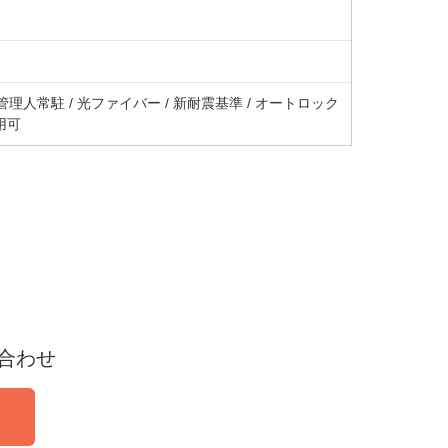
 管理人常駐 / 光ファイバー / 新耐震基準 / オートロック
利用可
合わせ