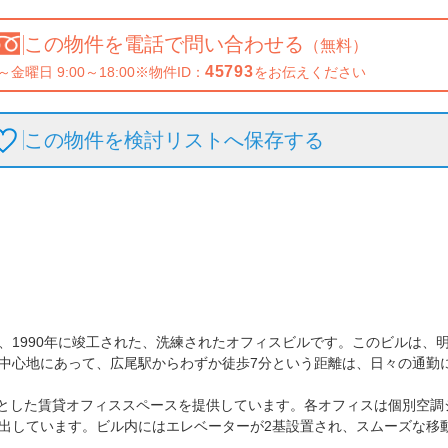
この物件を
電話で問い合わせる
（無料）
45793
～金曜日 9:00～18:00
※物件ID：
をお伝えください
この物件を検討リストへ保存
する
、1990年に竣工された、洗練されたオフィスビルです。このビルは、
中心地にあって、広尾駅からわずか徒歩7分という距離は、日々の通勤に
広々とした賃貸オフィススペースを提供しています。各オフィスは個別空
み出しています。ビル内にはエレベーターが2基設置され、スムーズな移動