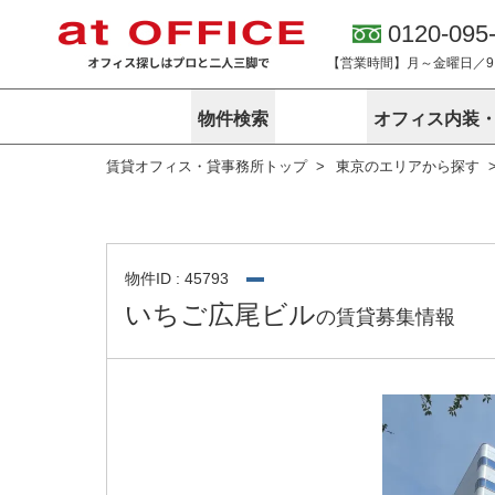
0120-095
【営業時間】月～金曜日／9:0
物件検索
オフィス内装
賃貸オフィス・貸事務所トップ
東京のエリアから探す
東京
神奈川
アットオフィ
サービス内容
会社概要
エリアから探す
エリアから探
オーナー様向
ご契約者様イ
オフィス内装・移転サービス
路線から探す
路線から探す
企業情報
オーナー様へ
オフィス移転
こだわりから探す
こだわりから
オフィス探しノウハウ
物件ID : 45793
賃料相場を参考に探す
賃料相場を参
いちご広尾ビル
の賃貸募集情報
オフィス紹
地図から探す
地図から探す
無料ダウンロ
居抜き物件特集
神奈川のクリ
アットオフィス関連サイト
居抜きで入居・退去
シェア・レンタルオフィス
アットクリニック
アットレジデンス
バーチャルオフィス
東京のクリニックを探す