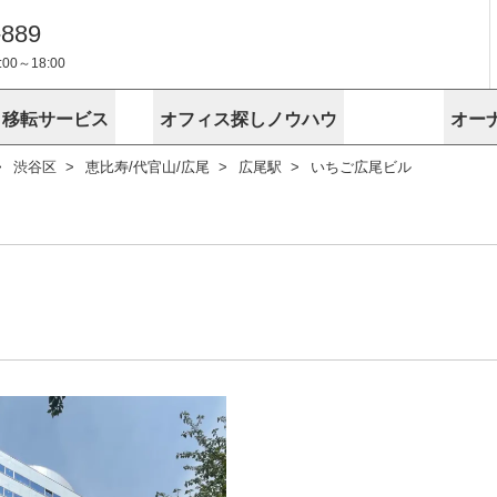
-889
0～18:00
・移転サービス
オフィス探しノウハウ
オー
渋谷区
恵比寿/代官山/広尾
広尾駅
いちご広尾ビル
物件掲載依頼
埼玉
千葉
スが選ばれる理由
空室
安心への取
に
無料オフィスレイアウト作成
スタッフ紹介
内装に関する
プライバシー
お困りの
成約賃料を予測
す
エリアから探す
エリアから
けサービス
オーナー様
ンタビュー
オフィスお
リノベーション
路線から探す
路線から探
空室対策に居抜きをすすめる理
 用語集
オフィス移
探す
こだわりから探す
こだわりか
考に探す
賃料相場を参考に探す
賃料相場を
ビル売却でビジネス拡大
ビル管理
に
東京本社
神奈川支店 横浜営業所
大阪支店 梅田営業所
介
お困りの
地図から探す
原状回復
地図から探
オーナー様
オフィス移転に関するお役立ちコンテンツ
ード
ニックを探す
埼玉のクリニックを探す
千葉のクリ
ビルアド
ベンチャー.jp