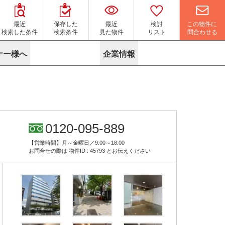
この物件に
最近
保存した
最近
検討
問合わせる
検索した条件
検索条件
見た物件
リスト
ナー様へ
企業情報
マイソク作成サービス
名古屋
り組み
よくある質問
ポリシー
内装に関するお問合せフォーム
ニュース
リーシングマネジメント
探す
エリアから探す
役立ちコラム
サブリース
す
路線から探す
由
転に関するよくある質問
ら探す
こだわりから探す
0120-095-889
参考に探す
賃料相場を参考に探す
賃料保証サービス
【営業時間】月～金曜日／9:00～18:00
す
蛍光灯の廃止に備えてLED化へ
地図から探す
お問合せの際は
物件ID : 45793
とお伝えください
ニックを探す
名古屋のクリニックを探す
ベンチャー・フォーラム