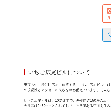
月
いちご広尾ビル
について
東京の心、渋谷区広尾に位置する「いちご広尾ビル」は
の視認性とアクセスの良さを兼ね備えています。そんな
いちご広尾ビルは、10階建てで、基準階約150坪の
天井高は2450mmとされており、開放感ある空間を生