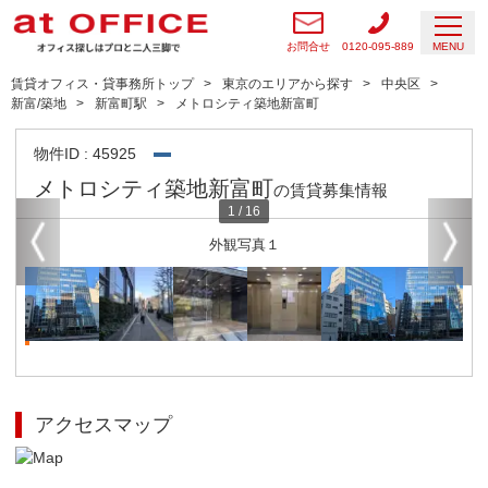
お問合せ
0120-095-889
MENU
賃貸オフィス・貸事務所トップ
東京のエリアから探す
中央区
新富/築地
新富町駅
メトロシティ築地新富町
物件ID : 45925
メトロシティ築地新富町
の賃貸募集情報
1
/
16
外観写真１
アクセスマップ