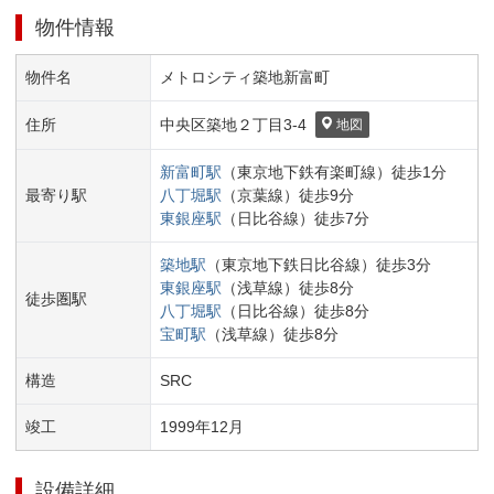
物件情報
物件名
メトロシティ築地新富町
住所
中央区
築地２丁目
3-4
地図
新富町
駅
（
東京地下鉄有楽町線
）
徒歩
1
分
最寄り駅
八丁堀
駅
（
京葉線
）
徒歩
9
分
東銀座
駅
（
日比谷線
）
徒歩
7
分
築地
駅
（
東京地下鉄日比谷線
）
徒歩
3
分
東銀座
駅
（
浅草線
）
徒歩
8
分
徒歩圏駅
八丁堀
駅
（
日比谷線
）
徒歩
8
分
宝町
駅
（
浅草線
）
徒歩
8
分
構造
SRC
竣工
1999
年
12
月
設備詳細