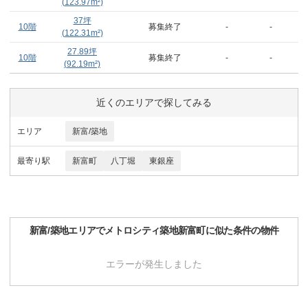
(
123.97
m²)
37
坪
10階
募集終了
-
-
(
122.31
m²)
27.89
坪
10階
募集終了
-
-
(
92.19
m²)
近くのエリアで探してみる
エリア
新富/築地
最寄り駅
新富町
八丁堀
東銀座
新富/築地
エリアで
メトロシティ築地新富町
に似た条件の物件
エラーが発生しました