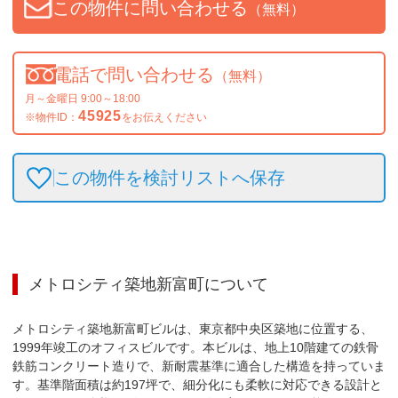
この物件に問い合わせる
（無料）
電話で問い合わせる
（無料）
月～金曜日 9:00～18:00
45925
※物件ID：
をお伝えください
この物件を検討リストへ保存
メトロシティ築地新富町
について
メトロシティ築地新富町ビルは、東京都中央区築地に位置する、
1999年竣工のオフィスビルです。本ビルは、地上10階建ての鉄骨
鉄筋コンクリート造りで、新耐震基準に適合した構造を持っていま
す。基準階面積は約197坪で、細分化にも柔軟に対応できる設計と