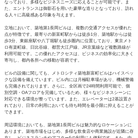
なっており、多様なビジネスニーズに応えることが可能です。ま
た、エントランスは御影石を用いた豪華な造りとなっており、訪れ
る人々に高級感ある印象を与えます。

立地において、築地第1長岡ビルは、複数の交通アクセスが優れた
点が特徴です。最寄りの新富町駅からは徒歩1分、築地駅からは徒
歩3分、東銀座駅や八丁堀駅も徒歩圏内に位置しており、東京メト
ロ有楽町線、日比谷線、都営大江戸線、JR京葉線など複数路線が
利用可能です。この優れたアクセスは、ビジネスの効率化に大きく
寄与し、都内各所への移動が容易です。

ビルの設備に関しても、メトロシティ築地新富町ビルはハイスペッ
クな設備を備えています。ビル内には月極駐車場があり、機械警備
も完備されております。さらに、全区画で24時間利用可能で、個
別空調・OAフロアを完備しているため、様々なビジネスシーンに
対応できる環境が整っています。また、エレベーターは2基設置さ
れており、日常の利用においても待ち時間を最小限に抑えることが
できます。

周辺環境においても、築地第1長岡ビルは魅力的なロケーションに
あります。築地市場をはじめ、多様な飲食店や商業施設が近隣に存
在し、ビジネスランチやアフター5の利用にも便利です。また、中