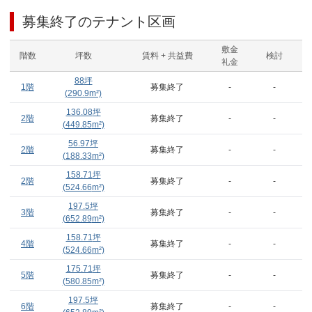
募集終了のテナント区画
敷金
階数
坪数
賃料 + 共益費
検討
礼金
88
坪
1階
募集終了
-
-
(
290.9
m²)
136.08
坪
2階
募集終了
-
-
(
449.85
m²)
56.97
坪
2階
募集終了
-
-
(
188.33
m²)
158.71
坪
2階
募集終了
-
-
(
524.66
m²)
197.5
坪
3階
募集終了
-
-
(
652.89
m²)
158.71
坪
4階
募集終了
-
-
(
524.66
m²)
175.71
坪
5階
募集終了
-
-
(
580.85
m²)
197.5
坪
6階
募集終了
-
-