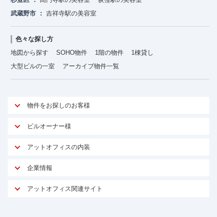
武蔵野市
吉祥寺駅の美容室
色々な探し方
地図から探す
SOHO物件
1階の物件
1棟貸し
大型ビルの一室
アーカイブ物件一覧
物件をお探しのお客様
アットオフィスが選ばれる理由
ビルオーナー様
安心への取り組み
オーナー様向けサービス
アットオフィスの内装
ご契約者様インタビュー
物件掲載依頼
サービス内容
オフィスお役立ちコラム
企業情報
マイソク作成
無料オフィスレイアウト作成
オフィス移転 用語集
会社概要
物件情報から成約賃料を予測
アットオフィス関連サイト
内装に関するよくある質問
オフィス移転スケジュール
スタッフ紹介
リーシングマネジメント
アットクリニック
内装に関するお問い合わせフォーム
オフィス移転に関するよくある質問
プライバシーポリシー