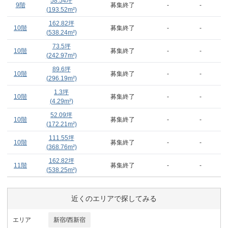
58.54
坪
9階
募集終了
-
-
(
193.52
m²)
162.82
坪
10階
募集終了
-
-
(
538.24
m²)
73.5
坪
10階
募集終了
-
-
(
242.97
m²)
89.6
坪
10階
募集終了
-
-
(
296.19
m²)
1.3
坪
10階
募集終了
-
-
(
4.29
m²)
52.09
坪
10階
募集終了
-
-
(
172.21
m²)
111.55
坪
10階
募集終了
-
-
(
368.76
m²)
162.82
坪
11階
募集終了
-
-
(
538.25
m²)
近くのエリアで探してみる
エリア
新宿/西新宿