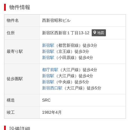
物件情報
物件名
西新宿昭和ビル
住所
新宿区
西新宿１丁目
13-12
地図
新宿
駅
（
都営新宿線
）
徒歩
3
分
最寄り駅
新宿
駅
（
京王線
）
徒歩
3
分
新宿
駅
（
小田原線
）
徒歩
4
分
都庁前
駅
（
大江戸線
）
徒歩
4
分
新宿
駅
（
大江戸線
）
徒歩
4
分
徒歩圏駅
新宿
駅
（
中央線
）
徒歩
5
分
新宿西口
駅
（
大江戸線
）
徒歩
5
分
構造
SRC
竣工
1982
年
4
月
設備詳細