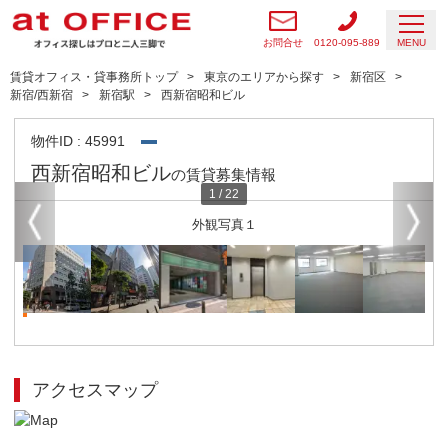
お問合せ
0120-095-889
MENU
賃貸オフィス・貸事務所トップ
東京のエリアから探す
新宿区
新宿/西新宿
新宿駅
西新宿昭和ビル
物件ID : 45991
西新宿昭和ビル
の賃貸募集情報
1
/
22
外観写真１
アクセスマップ