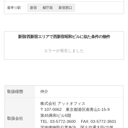
最寄り駅
新宿
都庁前
新宿西口
新宿/西新宿
エリアで
西新宿昭和ビル
に似た条件の物件
エラーが発生しました
取扱様態
仲介
株式会社 アットオフィス
〒107-0062 東京都港区南青山1-15-9
第45興和ビル5階
取扱会社
TEL: 03-5772-3600 FAX: 03-5772-3601
宅地建物取引業免許 国土交通大臣(2)第