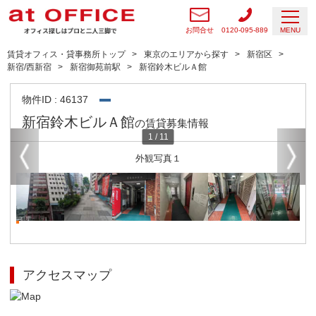
お問合せ
0120-095-889
MENU
賃貸オフィス・貸事務所トップ
東京のエリアから探す
新宿区
新宿/西新宿
新宿御苑前駅
新宿鈴木ビルＡ館
物件ID : 46137
新宿鈴木ビルＡ館
の賃貸募集情報
1
/
11
外観写真１
アクセスマップ