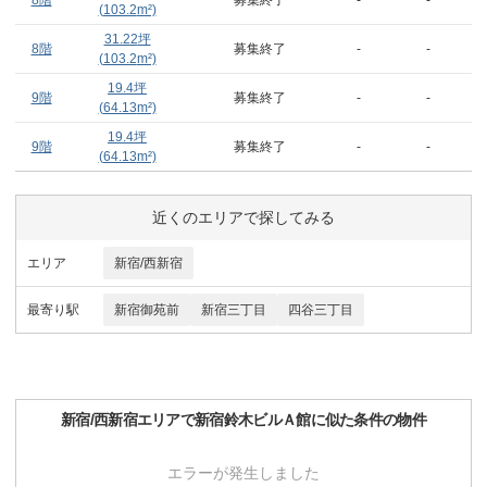
8階
募集終了
-
-
(
103.2
m²)
31.22
坪
8階
募集終了
-
-
(
103.2
m²)
19.4
坪
9階
募集終了
-
-
(
64.13
m²)
19.4
坪
9階
募集終了
-
-
(
64.13
m²)
近くのエリアで探してみる
エリア
新宿/西新宿
最寄り駅
新宿御苑前
新宿三丁目
四谷三丁目
新宿/西新宿
エリアで
新宿鈴木ビルＡ館
に似た条件の物件
エラーが発生しました