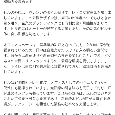
機動力を高めます。

ビルの外観は、赤レンガのタイル貼りで、レトロな雰囲気を醸し出
しています。この外観デザインは、周囲のビル群の中でもひときわ
目を引き、企業のブランディングにも有利に働く可能性がありま
す。ビル内にはオーナーが経営する店舗もあり、その活気がビル全
体に良い影響を与えています。

オフィススペースは、基準階約31坪となっており、2方向に窓が配
置されているため、日中は自然光がたっぷりと入る明るい空間で
す。窓からは新宿通りや新宿御苑の景色を楽しむことができ、ビジ
ネスの合間にリフレッシュするのに最適な環境を提供します。ま
た、トイレは男女別で共用部に設置されており、給湯設備も完備さ
れています。

ビルは24時間利用が可能で、オフィスとしてのセキュリティや利
便性にも配慮されています。光回線の引き込みも完了しており、IT
関連のインフラも整っています。これらの設備は、現代のビジネス
において必要不可欠な要素であり、新宿鈴木ビルA館が提供する環
境が、テクノロジーを駆使した業務の効率化を支援します。

立地に関しては、新宿御苑が近くにあることから、オフィスワーカ