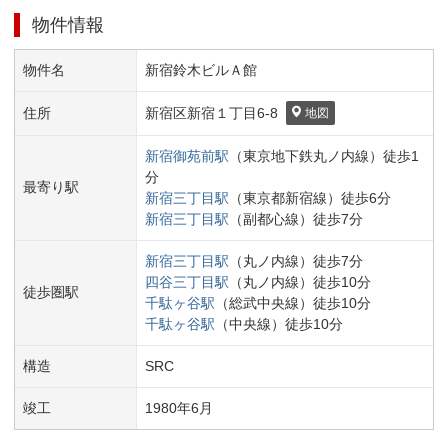
物件情報
物件名
新宿鈴木ビルＡ館
住所
新宿区
新宿１丁目
6-8
地図
新宿御苑前
駅
（
東京地下鉄丸ノ内線
）
徒歩
1
分
最寄り駅
新宿三丁目
駅
（
東京都新宿線
）
徒歩
6
分
新宿三丁目
駅
（
副都心線
）
徒歩
7
分
新宿三丁目
駅
（
丸ノ内線
）
徒歩
7
分
四谷三丁目
駅
（
丸ノ内線
）
徒歩
10
分
徒歩圏駅
千駄ヶ谷
駅
（
総武中央線
）
徒歩
10
分
千駄ヶ谷
駅
（
中央線
）
徒歩
10
分
構造
SRC
竣工
1980
年
6
月