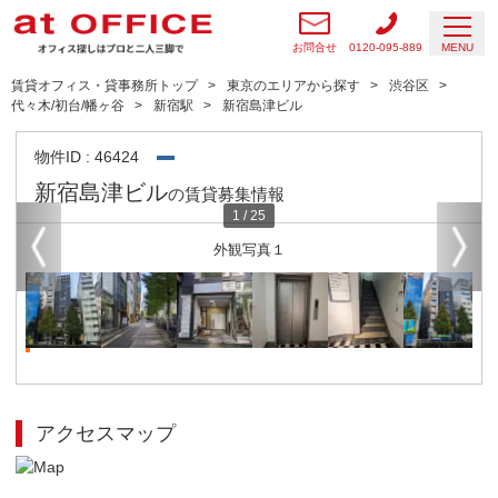
お問合せ
0120-095-889
MENU
賃貸オフィス・貸事務所トップ
東京のエリアから探す
渋谷区
代々木/初台/幡ヶ谷
新宿駅
新宿島津ビル
物件ID : 46424
新宿島津ビル
の賃貸募集情報
1
/
25
外観写真１
アクセスマップ