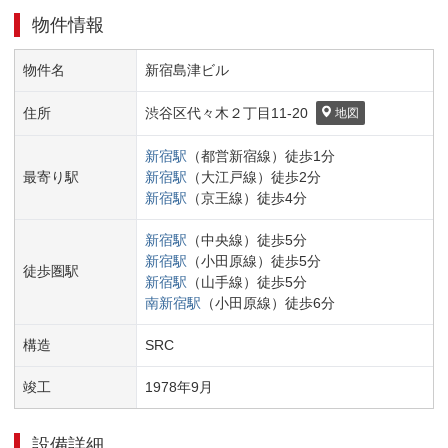
物件情報
物件名
新宿島津ビル
住所
渋谷区
代々木２丁目
11-20
地図
新宿
駅
（
都営新宿線
）
徒歩
1
分
最寄り駅
新宿
駅
（
大江戸線
）
徒歩
2
分
新宿
駅
（
京王線
）
徒歩
4
分
新宿
駅
（
中央線
）
徒歩
5
分
新宿
駅
（
小田原線
）
徒歩
5
分
徒歩圏駅
新宿
駅
（
山手線
）
徒歩
5
分
南新宿
駅
（
小田原線
）
徒歩
6
分
構造
SRC
竣工
1978
年
9
月
設備詳細