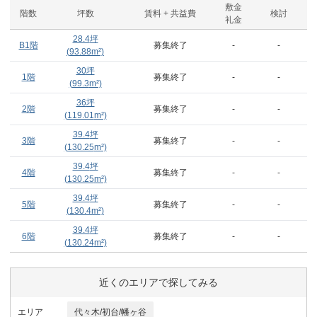
敷金
階数
坪数
賃料 + 共益費
検討
礼金
28.4
坪
B1階
募集終了
-
-
(
93.88
m²)
30
坪
1階
募集終了
-
-
(
99.3
m²)
36
坪
2階
募集終了
-
-
(
119.01
m²)
39.4
坪
3階
募集終了
-
-
(
130.25
m²)
39.4
坪
4階
募集終了
-
-
(
130.25
m²)
39.4
坪
5階
募集終了
-
-
(
130.4
m²)
39.4
坪
6階
募集終了
-
-
(
130.24
m²)
近くのエリアで探してみる
エリア
代々木/初台/幡ヶ谷