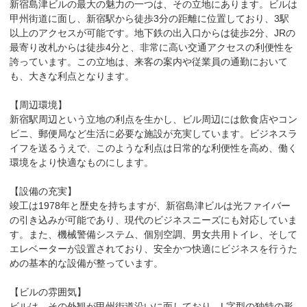
新宿島津ビルの最大の魅力の一つは、その立地にあります。ビルは
甲州街道に面し、新宿駅から徒歩3分の距離に位置しており、3駅
以上のアクセスが可能です。地下鉄の出入口からは徒歩2分、JRの
最寄り改札からは徒歩4分と、非常に高い交通アクセスの利便性を
誇っています。この立地は、来客の案内や従業員の通勤において
も、大きな利点となります。

【周辺環境】

新宿駅周辺という立地の利点を生かし、ビル周辺には飲食店やコン
ビニ、郵便局など生活に必要な施設が充実しています。ビジネスラ
イフを送るうえで、このような利点は日常的な利便性を高め、働く
環境をより快適なものにします。

【設備の充実】

竣工は1978年と歴史を持ちますが、新宿島津ビルは光ファイバー
の引き込みが可能であり、現代のビジネスニーズにも対応していま
す。また、機械警備システム、個別空調、男女共用トイレ、そして
エレベーターが設置されており、安全かつ快適にビジネスを行うた
めの基本的な設備が整っています。

【ビルの雰囲気】

ビルは、その外観が甲州街道沿いに面しており、L字型の独特の形