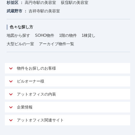
杉並区
高円寺駅の美容室
荻窪駅の美容室
武蔵野市
吉祥寺駅の美容室
色々な探し方
地図から探す
SOHO物件
1階の物件
1棟貸し
大型ビルの一室
アーカイブ物件一覧
物件をお探しのお客様
アットオフィスが選ばれる理由
ビルオーナー様
安心への取り組み
オーナー様向けサービス
アットオフィスの内装
ご契約者様インタビュー
物件掲載依頼
サービス内容
オフィスお役立ちコラム
企業情報
マイソク作成
無料オフィスレイアウト作成
オフィス移転 用語集
会社概要
物件情報から成約賃料を予測
アットオフィス関連サイト
内装に関するよくある質問
オフィス移転スケジュール
スタッフ紹介
リーシングマネジメント
アットクリニック
内装に関するお問い合わせフォーム
オフィス移転に関するよくある質問