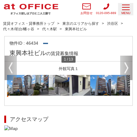
お問合せ
0120-095-889
MENU
賃貸オフィス・貸事務所トップ
東京のエリアから探す
渋谷区
代々木/初台/幡ヶ谷
代々木駅
東興本社ビル
物件ID : 46434
東興本社ビル
の賃貸募集情報
1
/
13
外観写真１
アクセスマップ