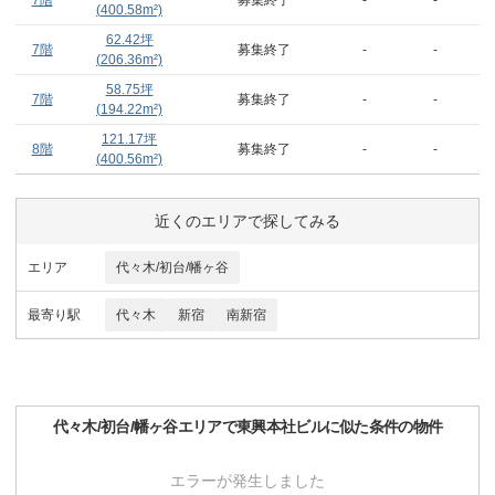
7階
募集終了
-
-
(
400.58
m²)
62.42
坪
7階
募集終了
-
-
(
206.36
m²)
58.75
坪
7階
募集終了
-
-
(
194.22
m²)
121.17
坪
8階
募集終了
-
-
(
400.56
m²)
近くのエリアで探してみる
エリア
代々木/初台/幡ヶ谷
最寄り駅
代々木
新宿
南新宿
代々木/初台/幡ヶ谷
エリアで
東興本社ビル
に似た条件の物件
エラーが発生しました