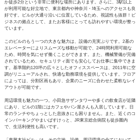
か徒歩2分という非常に便利な場所にあります。さらに、3駅以上
が利用可能な好立地で、東京都内や神奈川・埼玉へのアクセスも良
好です。ビルが大通り沿いに位置しているため、視認性も抜群！ビ
ジネスの拠点として、またお客様にとっても訪れやすい環境が整っ
ています。

このビルのもう一つの大きな魅力は、設備の充実ぶりです。2基の
エレベーターによりスムーズな移動が可能で、24時間利用可能な
ため、時間を気にせず働くことができます。また、機械警備が完備
されているため、セキュリティ面でも安心してお仕事に集中できま
す。基準階約120坪の広々としたオフィススペースは、2011年に空
調がリニューアルされ、快適な勤務環境を提供しています。フロア
によっては、分割区画もあり、企業のニーズに合わせた柔軟なレイ
アウトが可能です。

周辺環境も魅力の一つ。小田急サザンタワーや多くの飲食店が近隣
にあり、ビルの1階にはカフェやパン屋さんも入居しています。日
常のランチやちょっとした息抜きにも困りません。また、近くのコ
インパーキングやまいばすけっと、JR東京総合病院も徒歩圏内
で、生活利便性も高いです。

「東興本社ビル」は、その立地、設備、周辺環境の全てにおいて、