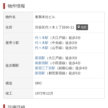
物件情報
物件名
東興本社ビル
住所
渋谷区
代々木１丁目
60-11
地図
代々木
駅
（
大江戸線
）
徒歩
2
分
最寄り駅
代々木
駅
（
中央線
）
徒歩
2
分
代々木
駅
（
山手線
）
徒歩
2
分
新宿
駅
（
大江戸線
）
徒歩
3
分
南新宿
駅
（
小田原線
）
徒歩
4
分
徒歩圏駅
新宿三丁目
駅
（
副都心線
）
徒歩
4
分
新宿
駅
（
都営新宿線
）
徒歩
5
分
構造
SRC
竣工
1972
年
12
月
設備詳細