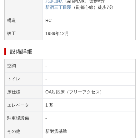
北参道
駅
（
副都心線
）
徒歩
6
分
新宿三丁目
駅
（
副都心線
）
徒歩
7
分
構造
RC
竣工
1989
年
12
月
設備詳細
空調
-
トイレ
-
床仕様
OA対応床（フリーアクセス）
エレベータ
1 基
駐車場設備
-
その他
新耐震基準