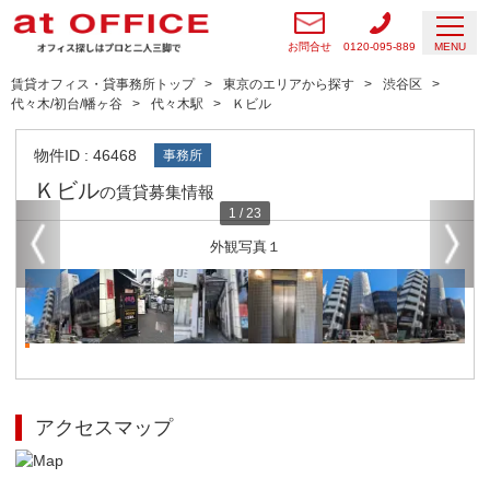
お問合せ
0120-095-889
MENU
賃貸オフィス・貸事務所トップ
東京のエリアから探す
渋谷区
代々木/初台/幡ヶ谷
代々木駅
Ｋビル
物件ID : 46468
事務所
Ｋビル
の賃貸募集情報
1
/
23
外観写真１
アクセスマップ