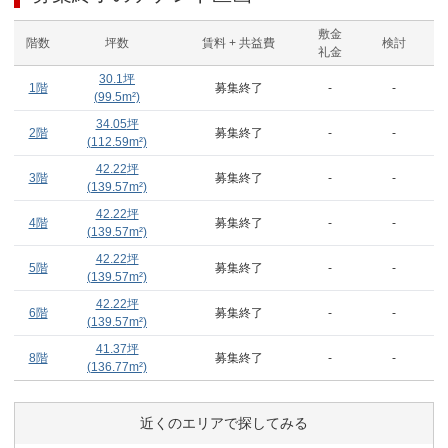
敷金
階数
坪数
賃料 + 共益費
検討
礼金
30.1
坪
1階
募集終了
-
-
(
99.5
m²)
34.05
坪
2階
募集終了
-
-
(
112.59
m²)
42.22
坪
3階
募集終了
-
-
(
139.57
m²)
42.22
坪
4階
募集終了
-
-
(
139.57
m²)
42.22
坪
5階
募集終了
-
-
(
139.57
m²)
42.22
坪
6階
募集終了
-
-
(
139.57
m²)
41.37
坪
8階
募集終了
-
-
(
136.77
m²)
近くのエリアで探してみる