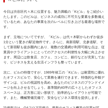
今日は渋谷区代々木に位置する、魅力満載の「Kビル」をご紹介い
たします。このビルは、ビジネスの成功に不可欠な要素を多数備え
ているため、あなたの事業を次のレベルに引き上げる最適な場所で
す。

まず、立地についてですが、「Kビル」は代々木駅からわずか徒歩
1分という驚きの駅近物件です。さらに、南新宿駅、北参道駅、そ
して新宿駅も徒歩圏内にあり、複数の交通網が利用可能な点は、従
業員やクライアントにとってのアクセスの利便性を大幅に向上させ
ます。周辺には飲食店、カフェ、コンビニ、銀行などが充実してお
り、ビジネスを支える生活インフラも整っています。

次に、ビルの特徴ですが、1989年竣工の「Kビル」は耐震性に優れ
たオフィスビルで、安心して業務を遂行できます。特徴的な外観デ
ザインは、ビルの視認性を高め、あなたのビジネスのブランドイメ
ージを向上させるでしょう。基準階約40坪の広々としたオフィス
スペースは、正方形に近い形状で、効率的なレイアウトが可能で
す。また、機械警備完備で、安全なビジネス環境を提供します。

設備面では、OAフロア完備で、最新のオフィス機器の設置が可