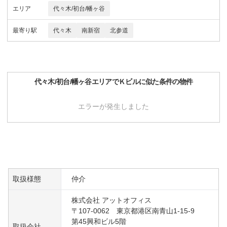
エリア
代々木/初台/幡ヶ谷
最寄り駅
代々木
南新宿
北参道
代々木/初台/幡ヶ谷
エリアで
Ｋビル
に似た条件の物件
エラーが発生しました
取扱様態
仲介
株式会社 アットオフィス
〒107-0062 東京都港区南青山1-15-9
第45興和ビル5階
取扱会社