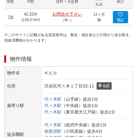
階数
坪数
賃料 + 共益費
検討
礼金
お問合せ下さい
42.22
坪
12ヶ月
7階
(
139.57
m²)
無
検討
（坪:-）
※このサイトに記載がある賃貸条件は、敷金・保証金などの預かり金を除き、
別途消費税がかかります。
物件情報
物件名
Ｋビル
住所
渋谷区
代々木１丁目
32-11
地図
代々木
駅
（
山手線
）
徒歩
1
分
最寄り駅
代々木
駅
（
中央線
）
徒歩
1
分
代々木
駅
（
東京都大江戸線
）
徒歩
1
分
代々木
駅
（
総武中央線
）
徒歩
1
分
南新宿
駅
（
小田原線
）
徒歩
4
分
徒歩圏駅