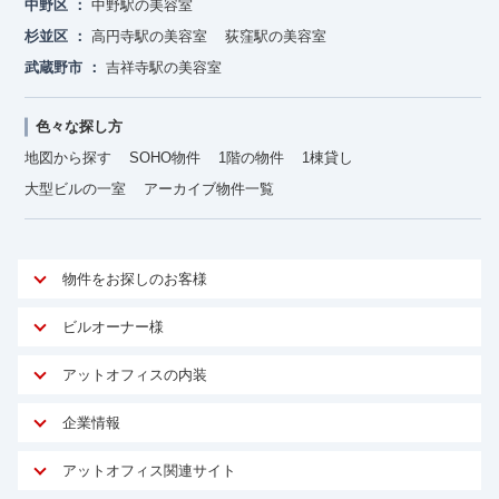
中野区
中野駅の美容室
杉並区
高円寺駅の美容室
荻窪駅の美容室
武蔵野市
吉祥寺駅の美容室
色々な探し方
地図から探す
SOHO物件
1階の物件
1棟貸し
大型ビルの一室
アーカイブ物件一覧
物件をお探しのお客様
アットオフィスが選ばれる理由
ビルオーナー様
安心への取り組み
オーナー様向けサービス
アットオフィスの内装
ご契約者様インタビュー
物件掲載依頼
サービス内容
オフィスお役立ちコラム
企業情報
マイソク作成
無料オフィスレイアウト作成
オフィス移転 用語集
会社概要
物件情報から成約賃料を予測
アットオフィス関連サイト
内装に関するよくある質問
オフィス移転スケジュール
スタッフ紹介