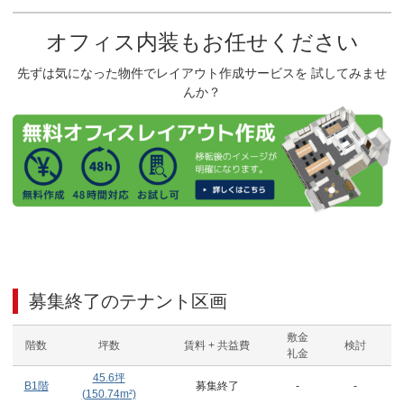
オフィス内装もお任せください
先ずは気になった物件でレイアウト作成サービスを 試してみませ
んか？
募集終了のテナント区画
敷金
階数
坪数
賃料 + 共益費
検討
礼金
45.6
坪
B1階
募集終了
-
-
(
150.74
m²)