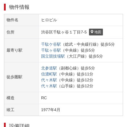
物件情報
物件名
ヒロビル
住所
渋谷区
千駄ヶ谷１丁目
7-5
地図
千駄ケ谷
駅
（
総武・中央緩行線
）
徒歩
5
分
最寄り駅
千駄ヶ谷
駅
（
中央線
）
徒歩
5
分
国立競技場
駅
（
大江戸線
）
徒歩
5
分
北参道
駅
（
副都心線
）
徒歩
5
分
信濃町
駅
（
中央線
）
徒歩
11
分
徒歩圏駅
代々木
駅
（
中央線
）
徒歩
12
分
代々木
駅
（
山手線
）
徒歩
12
分
構造
RC
竣工
1977
年
4
月
設備詳細