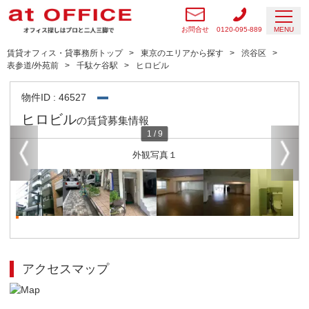
お問合せ
0120-095-889
MENU
賃貸オフィス・貸事務所トップ
東京のエリアから探す
渋谷区
表参道/外苑前
千駄ケ谷駅
ヒロビル
物件ID : 46527
ヒロビル
の賃貸募集情報
1
/
9
外観写真１
アクセスマップ