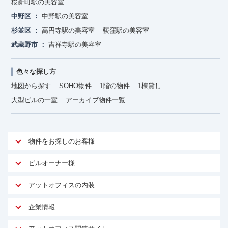
桜新町駅の美容室
中野区
中野駅の美容室
杉並区
高円寺駅の美容室
荻窪駅の美容室
武蔵野市
吉祥寺駅の美容室
色々な探し方
地図から探す
SOHO物件
1階の物件
1棟貸し
大型ビルの一室
アーカイブ物件一覧
物件をお探しのお客様
アットオフィスが選ばれる理由
ビルオーナー様
安心への取り組み
オーナー様向けサービス
アットオフィスの内装
ご契約者様インタビュー
物件掲載依頼
サービス内容
オフィスお役立ちコラム
企業情報
マイソク作成
無料オフィスレイアウト作成
オフィス移転 用語集
会社概要
物件情報から成約賃料を予測