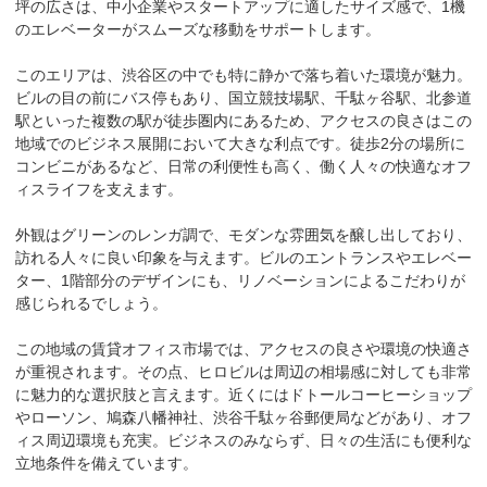
坪の広さは、中小企業やスタートアップに適したサイズ感で、1機
のエレベーターがスムーズな移動をサポートします。

このエリアは、渋谷区の中でも特に静かで落ち着いた環境が魅力。
ビルの目の前にバス停もあり、国立競技場駅、千駄ヶ谷駅、北参道
駅といった複数の駅が徒歩圏内にあるため、アクセスの良さはこの
地域でのビジネス展開において大きな利点です。徒歩2分の場所に
コンビニがあるなど、日常の利便性も高く、働く人々の快適なオフ
ィスライフを支えます。

外観はグリーンのレンガ調で、モダンな雰囲気を醸し出しており、
訪れる人々に良い印象を与えます。ビルのエントランスやエレベー
ター、1階部分のデザインにも、リノベーションによるこだわりが
感じられるでしょう。

この地域の賃貸オフィス市場では、アクセスの良さや環境の快適さ
が重視されます。その点、ヒロビルは周辺の相場感に対しても非常
に魅力的な選択肢と言えます。近くにはドトールコーヒーショップ
やローソン、鳩森八幡神社、渋谷千駄ヶ谷郵便局などがあり、オフ
ィス周辺環境も充実。ビジネスのみならず、日々の生活にも便利な
立地条件を備えています。
