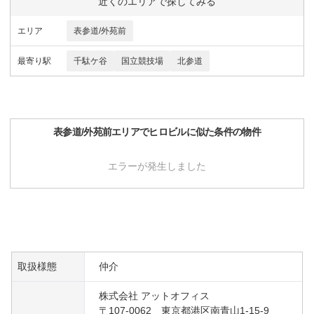
近くのエリアで探してみる
エリア
表参道/外苑前
最寄り駅
千駄ケ谷
国立競技場
北参道
表参道/外苑前
エリアで
ヒロビル
に似た条件の物件
エラーが発生しました
取扱様態
仲介
株式会社 アットオフィス
〒107-0062 東京都港区南青山1-15-9