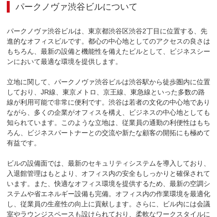
パークノヴァ渋谷ビル
について
パークノヴァ渋谷ビルは、東京都渋谷区渋谷2丁目に位置する、先
進的なオフィスビルです。都心の中心地としてのアクセスの良さは
もちろん、最新の設備と機能性を備えたビルとして、ビジネスシー
ンにおいて最適な環境を提供します。

立地に関して、パークノヴァ渋谷ビルは渋谷駅から徒歩圏内に位置
しており、JR線、東京メトロ、京王線、東急線といった多数の路
線が利用可能で非常に便利です。渋谷は若者の文化の中心地であり
ながら、多くの企業がオフィスを構え、ビジネスの中心地としても
知られています。このような立地は、従業員の通勤の利便性はもち
ろん、ビジネスパートナーとの交流や新たな顧客の開拓にも極めて
有益です。

ビルの設備面では、最新のセキュリティシステムを導入しており、
入退館管理はもとより、オフィス内の安全もしっかりと確保されて
います。また、快適なオフィス環境を提供するため、最新の空調シ
ステムや省エネルギー設備も完備。オフィス内の作業環境を最適化
し、従業員の生産性の向上に貢献します。さらに、ビル内には会議
室やラウンジスペースも設けられており、柔軟なワークスタイルに