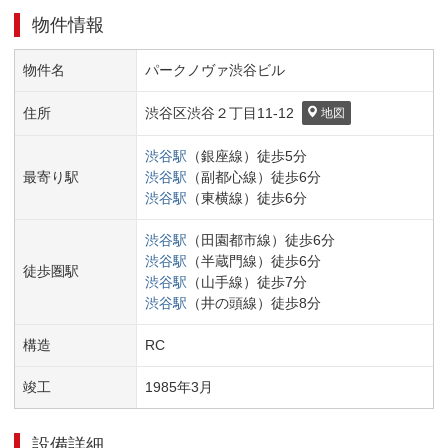
物件情報
物件名
パークノヴァ渋谷ビル
住所
渋谷区
渋谷２丁目
11-12
地図
渋谷
駅
（
銀座線
）
徒歩
5
分
最寄り駅
渋谷
駅
（
副都心線
）
徒歩
6
分
渋谷
駅
（
東横線
）
徒歩
6
分
渋谷
駅
（
田園都市線
）
徒歩
6
分
渋谷
駅
（
半蔵門線
）
徒歩
6
分
徒歩圏駅
渋谷
駅
（
山手線
）
徒歩
7
分
渋谷
駅
（
井の頭線
）
徒歩
8
分
構造
RC
竣工
1985
年
3
月
設備詳細