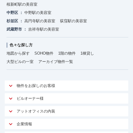
桜新町駅の美容室
中野区
中野駅の美容室
杉並区
高円寺駅の美容室
荻窪駅の美容室
武蔵野市
吉祥寺駅の美容室
色々な探し方
地図から探す
SOHO物件
1階の物件
1棟貸し
大型ビルの一室
アーカイブ物件一覧
物件をお探しのお客様
アットオフィスが選ばれる理由
ビルオーナー様
安心への取り組み
オーナー様向けサービス
アットオフィスの内装
ご契約者様インタビュー
物件掲載依頼
サービス内容
オフィスお役立ちコラム
企業情報
マイソク作成
無料オフィスレイアウト作成
オフィス移転 用語集