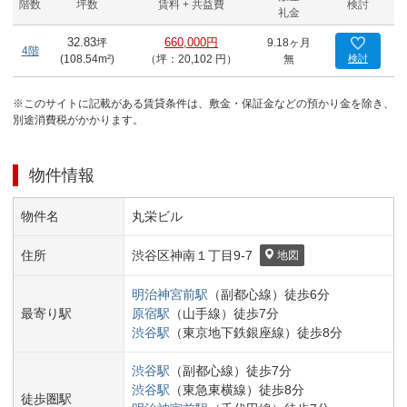
階数
坪数
賃料 + 共益費
検討
礼金
32.83
坪
660,000円
9.18ヶ月
4階
(
108.54
m²)
（坪：20,102 円）
無
検討
※このサイトに記載がある賃貸条件は、敷金・保証金などの預かり金を除き、
別途消費税がかかります。
物件情報
物件名
丸栄ビル
住所
渋谷区
神南１丁目
9-7
地図
明治神宮前
駅
（
副都心線
）
徒歩
6
分
最寄り駅
原宿
駅
（
山手線
）
徒歩
7
分
渋谷
駅
（
東京地下鉄銀座線
）
徒歩
8
分
渋谷
駅
（
副都心線
）
徒歩
7
分
渋谷
駅
（
東急東横線
）
徒歩
8
分
徒歩圏駅