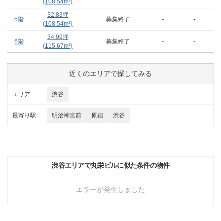
(
108.54
m²)
32.83
坪
5階
募集終了
-
-
(
108.54
m²)
34.99
坪
6階
募集終了
-
-
(
115.67
m²)
近くのエリアで探してみる
エリア
渋谷
最寄り駅
明治神宮前
原宿
渋谷
渋谷
エリアで
丸栄ビル
に似た条件の物件
エラーが発生しました