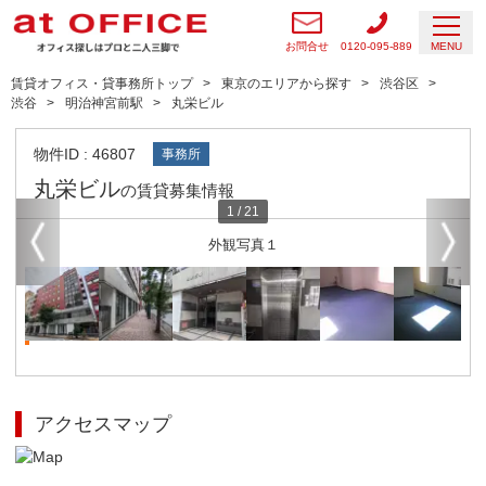
お問合せ
0120-095-889
MENU
賃貸オフィス・貸事務所トップ
東京のエリアから探す
渋谷区
渋谷
明治神宮前駅
丸栄ビル
物件ID : 46807
事務所
丸栄ビル
の賃貸募集情報
1
/
21
外観写真１
アクセスマップ