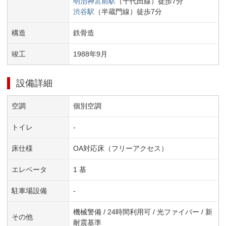
明治神宮前
駅
（
千代田線
）
徒歩
7
分
渋谷
駅
（
半蔵門線
）
徒歩
7
分
構造
鉄骨造
竣工
1988
年
9
月
設備詳細
空調
個別空調
トイレ
-
床仕様
OA対応床（フリーアクセス）
エレベータ
1 基
駐車場設備
-
機械警備 / 24時間利用可 / 光ファイバー / 新
その他
耐震基準