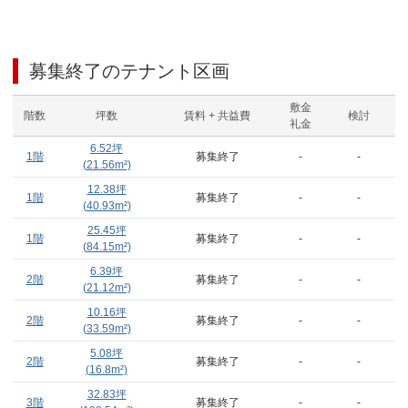
募集終了のテナント区画
敷金
階数
坪数
賃料 + 共益費
検討
礼金
6.52
坪
1階
募集終了
-
-
(
21.56
m²)
12.38
坪
1階
募集終了
-
-
(
40.93
m²)
25.45
坪
1階
募集終了
-
-
(
84.15
m²)
6.39
坪
2階
募集終了
-
-
(
21.12
m²)
10.16
坪
2階
募集終了
-
-
(
33.59
m²)
5.08
坪
2階
募集終了
-
-
(
16.8
m²)
32.83
坪
3階
募集終了
-
-