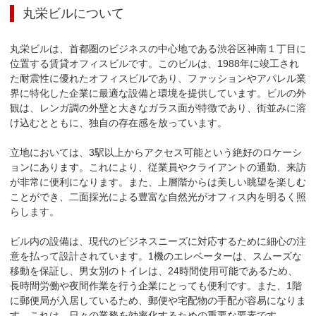
丸栄ビル
について
丸栄ビルは、首都圏のビジネスの中心地である渋谷区神南１丁目に
位置する賃貸オフィスビルです。このビルは、1988年に竣工され
た耐震性に優れたオフィスビルであり、ファッションやアパレル業
界に特化した企業に最適な設備と環境を提供しています。ビルの外
観は、レンガ調の外壁と大きなガラス面が特徴であり、街並みに溶
け込むとともに、独自の存在感を放っています。

立地においては、3駅以上からアクセス可能という絶好のロケーシ
ョンにあります。これにより、従業員やクライアントの通勤、来訪
が非常に便利になります。また、上層階からは美しい眺望を楽しむ
ことができ、二面採光による豊富な自然光がオフィス内を明るく照
らします。

ビル内の設備は、現代のビジネスニーズに対応するために細心の注
意を払って設計されています。1機のエレベーターは、スムーズな
移動を保証し、男女別のトイレは、24時間使用可能であるため、
長時間労働や夜間作業を行う企業にとっても便利です。また、1階
に郵便局が入居しているため、郵便や宅配物の手配が容易になりま
す。これは、日々の業務を効率化するための重要な要素です。
