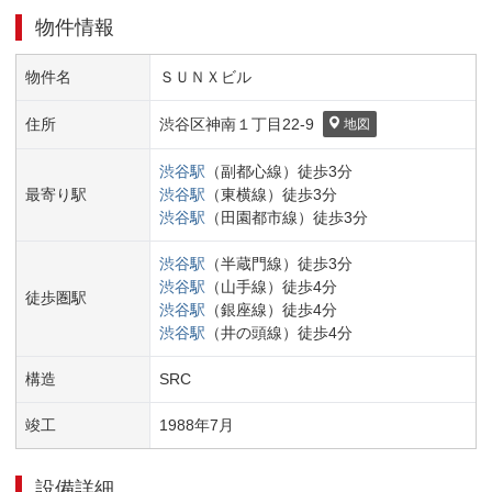
物件情報
物件名
ＳＵＮＸビル
住所
渋谷区
神南１丁目
22-9
地図
渋谷
駅
（
副都心線
）
徒歩
3
分
最寄り駅
渋谷
駅
（
東横線
）
徒歩
3
分
渋谷
駅
（
田園都市線
）
徒歩
3
分
渋谷
駅
（
半蔵門線
）
徒歩
3
分
渋谷
駅
（
山手線
）
徒歩
4
分
徒歩圏駅
渋谷
駅
（
銀座線
）
徒歩
4
分
渋谷
駅
（
井の頭線
）
徒歩
4
分
構造
SRC
竣工
1988
年
7
月
設備詳細