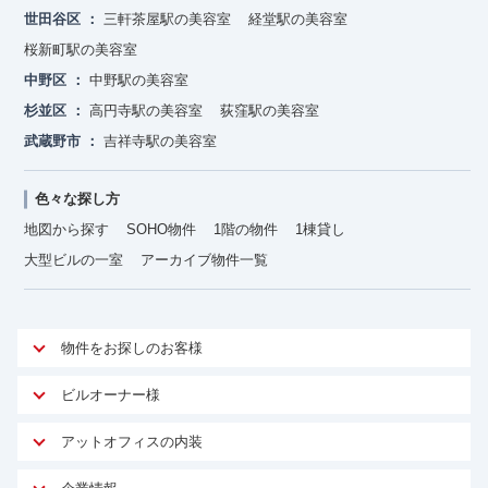
世田谷区
三軒茶屋駅の美容室
経堂駅の美容室
桜新町駅の美容室
中野区
中野駅の美容室
杉並区
高円寺駅の美容室
荻窪駅の美容室
武蔵野市
吉祥寺駅の美容室
色々な探し方
地図から探す
SOHO物件
1階の物件
1棟貸し
大型ビルの一室
アーカイブ物件一覧
物件をお探しのお客様
アットオフィスが選ばれる理由
ビルオーナー様
安心への取り組み
オーナー様向けサービス
アットオフィスの内装
ご契約者様インタビュー
物件掲載依頼
サービス内容
オフィスお役立ちコラム