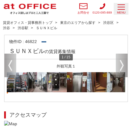
お問合せ
0120-095-889
MENU
賃貸オフィス・貸事務所トップ
東京のエリアから探す
渋谷区
渋谷
渋谷駅
ＳＵＮＸビル
物件ID : 46822
ＳＵＮＸビル
の賃貸募集情報
1
/
15
外観写真１
アクセスマップ