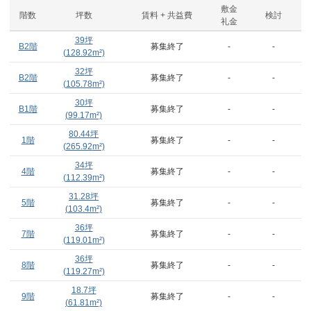
敷金
階数
坪数
賃料 + 共益費
検討
礼金
39
坪
B2階
募集終了
-
-
(
128.92
m²)
32
坪
B2階
募集終了
-
-
(
105.78
m²)
30
坪
B1階
募集終了
-
-
(
99.17
m²)
80.44
坪
1階
募集終了
-
-
(
265.92
m²)
34
坪
4階
募集終了
-
-
(
112.39
m²)
31.28
坪
5階
募集終了
-
-
(
103.4
m²)
36
坪
7階
募集終了
-
-
(
119.01
m²)
36
坪
8階
募集終了
-
-
(
119.27
m²)
18.7
坪
9階
募集終了
-
-
(
61.81
m²)