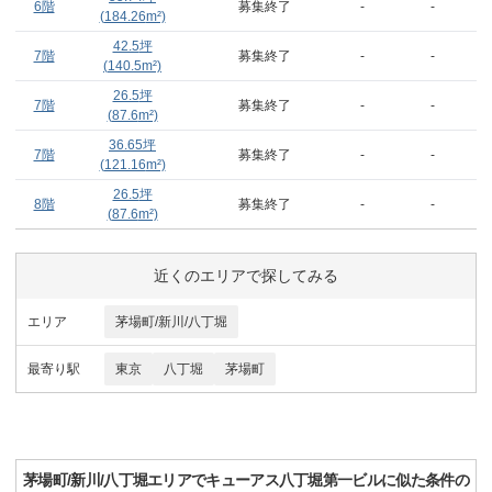
6階
募集終了
-
-
(
184.26
m²)
42.5
坪
7階
募集終了
-
-
(
140.5
m²)
26.5
坪
7階
募集終了
-
-
(
87.6
m²)
36.65
坪
7階
募集終了
-
-
(
121.16
m²)
26.5
坪
8階
募集終了
-
-
(
87.6
m²)
近くのエリアで探してみる
エリア
茅場町/新川/八丁堀
最寄り駅
東京
八丁堀
茅場町
茅場町/新川/八丁堀
エリアで
キューアス八丁堀第一ビル
に似た条件の