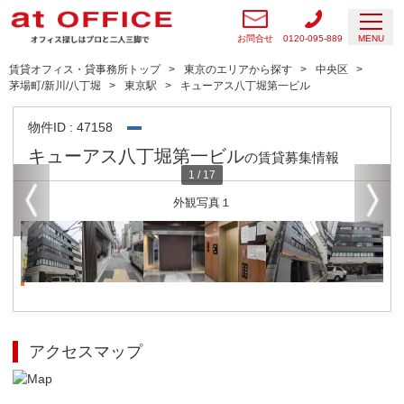
お問合せ
0120-095-889
MENU
賃貸オフィス・貸事務所トップ
東京のエリアから探す
中央区
茅場町/新川/八丁堀
東京駅
キューアス八丁堀第一ビル
物件ID : 47158
キューアス八丁堀第一ビル
の賃貸募集情報
1
/
17
外観写真１
アクセスマップ