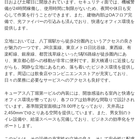
日および土曜日に開放されています。セキュリティ面では、機械警
備が24時間稼働し、使用時間に制限がないため、夜間や休日も安
心して作業を行うことができます。また、建物内部はOAフロア完
備で、光ファイバーの引込みも済んでおり、快適なオフィス環境を
提供します。

立地においては、八丁堀駅から徒歩2分圏内というアクセスの良さ
が魅力の一つです。JR京葉線、東京メトロ日比谷線、東西線、有
楽町線、銀座線、都営浅草線といった5駅6路線が徒歩圏内にあ
り、東京都心部への移動が非常に便利です。新大橋通りに近接しな
がらも、閑静な立地にあるため、落ち着いたビジネス環境を提供し
ます。周辺には飲食店やコンビニエンスストアが充実しており、
日々の業務に必要なサービスへのアクセスも良好です。

キューアス八丁堀第一ビルの内装には、開放感溢れる室内と快適な
オフィス環境が整っており、各フロアは効率的な間取りで設計され
ています。基準階貸室面積は78.00坪となっており、天井高は
2,450mmでゆとりある空間を提供しています。また、男女別のト
イレ設備や、給湯スペースも完備しており、ビジネスの効率化をサ
ポートします。

このビルは、その設備の充実性や立地の良さ、そして安全性に配慮