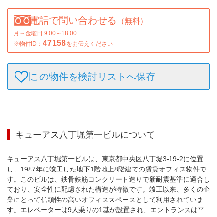
電話で問い合わせる
（無料）
月～金曜日 9:00～18:00
47158
※物件ID：
をお伝えください
この物件を検討リストへ保存
キューアス八丁堀第一ビル
について
キューアス八丁堀第一ビルは、東京都中央区八丁堀3-19-2に位置
し、1987年に竣工した地下1階地上8階建ての賃貸オフィス物件で
す。このビルは、鉄骨鉄筋コンクリート造りで新耐震基準に適合し
ており、安全性に配慮された構造が特徴です。竣工以来、多くの企
業にとって信頼性の高いオフィススペースとして利用されていま
す。エレベーターは9人乗りの1基が設置され、エントランスは平