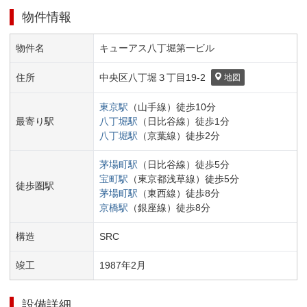
物件情報
物件名
キューアス八丁堀第一ビル
住所
中央区
八丁堀３丁目
19-2
地図
東京
駅
（
山手線
）
徒歩
10
分
最寄り駅
八丁堀
駅
（
日比谷線
）
徒歩
1
分
八丁堀
駅
（
京葉線
）
徒歩
2
分
茅場町
駅
（
日比谷線
）
徒歩
5
分
宝町
駅
（
東京都浅草線
）
徒歩
5
分
徒歩圏駅
茅場町
駅
（
東西線
）
徒歩
8
分
京橋
駅
（
銀座線
）
徒歩
8
分
構造
SRC
竣工
1987
年
2
月
設備詳細