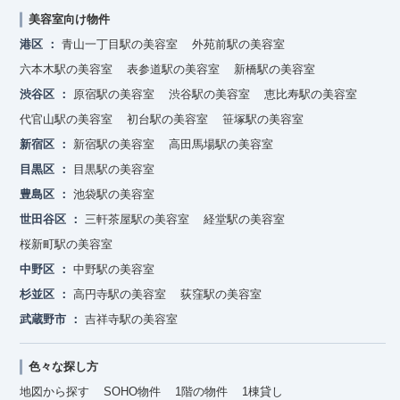
美容室向け物件
港区
青山一丁目駅の美容室
外苑前駅の美容室
六本木駅の美容室
表参道駅の美容室
新橋駅の美容室
渋谷区
原宿駅の美容室
渋谷駅の美容室
恵比寿駅の美容室
代官山駅の美容室
初台駅の美容室
笹塚駅の美容室
新宿区
新宿駅の美容室
高田馬場駅の美容室
目黒区
目黒駅の美容室
豊島区
池袋駅の美容室
世田谷区
三軒茶屋駅の美容室
経堂駅の美容室
桜新町駅の美容室
中野区
中野駅の美容室
杉並区
高円寺駅の美容室
荻窪駅の美容室
武蔵野市
吉祥寺駅の美容室
色々な探し方
地図から探す
SOHO物件
1階の物件
1棟貸し