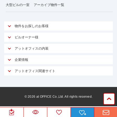
大型ビルの一室
アーカイブ物件一覧
物件をお探しのお客様
アットオフィスが選ばれる理由
ビルオーナー様
安心への取り組み
オーナー様向けサービス
アットオフィスの内装
ご契約者様インタビュー
物件掲載依頼
サービス内容
オフィスお役立ちコラム
企業情報
マイソク作成
無料オフィスレイアウト作成
オフィス移転 用語集
会社概要
物件情報から成約賃料を予測
アットオフィス関連サイト
内装に関するよくある質問
オフィス移転スケジュール
スタッフ紹介
リーシングマネジメント
アットクリニック
内装に関するお問い合わせフォーム
オフィス移転に関するよくある質問
プライバシーポリシー
リノベーション
アットレジデンス
オフィス移転ガイド無料ダウンロード
サイトマップ
サブリース
ビルアド
©
2026
at OFFICE Co.,Ltd. All rights reserved.
居抜きで入居・退去
ニュース
空室対策に居抜きをすすめる理由
ベンチャー.jp
WEBフォームからお問い合わせ
ビルを売却してビジネス拡大
ベンチャー・フォーラム