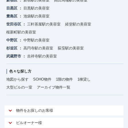
新宿区
新宿駅の美容室
高田馬場駅の美容室
目黒区
目黒駅の美容室
豊島区
池袋駅の美容室
世田谷区
三軒茶屋駅の美容室
経堂駅の美容室
桜新町駅の美容室
中野区
中野駅の美容室
杉並区
高円寺駅の美容室
荻窪駅の美容室
武蔵野市
吉祥寺駅の美容室
色々な探し方
地図から探す
SOHO物件
1階の物件
1棟貸し
大型ビルの一室
アーカイブ物件一覧
物件をお探しのお客様
アットオフィスが選ばれる理由
ビルオーナー様