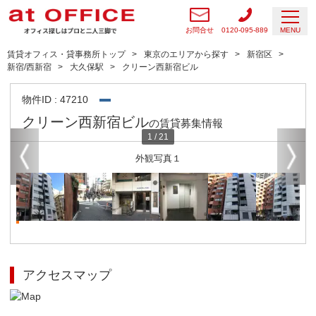
お問合せ
0120-095-889
MENU
賃貸オフィス・貸事務所トップ
東京のエリアから探す
新宿区
新宿/西新宿
大久保駅
クリーン西新宿ビル
物件ID : 47210
クリーン西新宿ビル
の賃貸募集情報
1
/
21
外観写真１
アクセスマップ