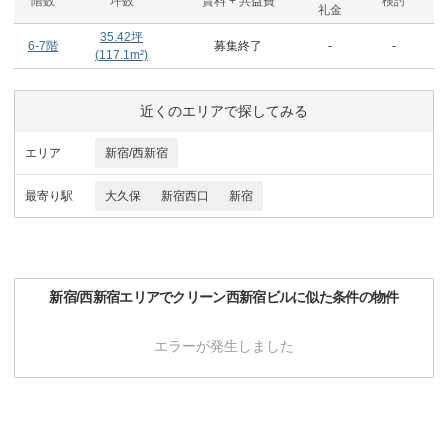
階数
坪数
賃料 + 共益費
検討
礼金
35.42
坪
6-7階
募集終了
-
-
(
117.1
m²)
近くのエリアで探してみる
エリア
新宿/西新宿
最寄り駅
大久保
新宿西口
新宿
新宿/西新宿
エリアで
クリーン西新宿ビル
に似た条件の物件
エラーが発生しました