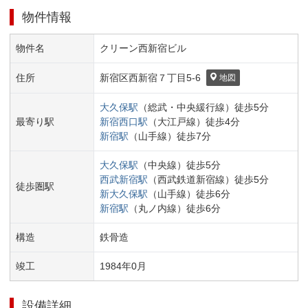
物件情報
物件名
クリーン西新宿ビル
住所
新宿区
西新宿７丁目
5-6
地図
大久保
駅
（
総武・中央緩行線
）
徒歩
5
分
最寄り駅
新宿西口
駅
（
大江戸線
）
徒歩
4
分
新宿
駅
（
山手線
）
徒歩
7
分
大久保
駅
（
中央線
）
徒歩
5
分
西武新宿
駅
（
西武鉄道新宿線
）
徒歩
5
分
徒歩圏駅
新大久保
駅
（
山手線
）
徒歩
6
分
新宿
駅
（
丸ノ内線
）
徒歩
6
分
構造
鉄骨造
竣工
1984
年
0
月
設備詳細