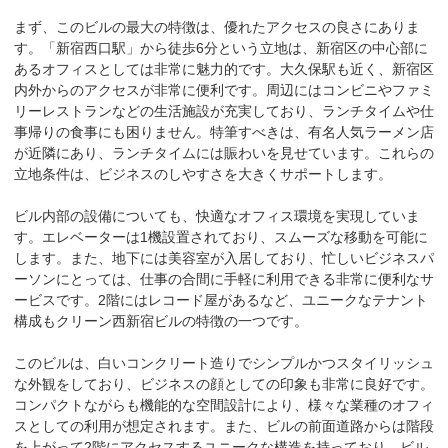
まず、このビルの最大の特徴は、優れたアクセスの良さにありま
す。「新宿西口駅」から徒歩6分という立地は、新宿区の中心部に
あるオフィスとしては非常に魅力的です。大久保駅も近く、新宿区
内外からのアクセスが非常に便利です。周辺にはコンビニやファミ
リーレストランなどの生活施設が充実しており、ランチタイムや仕
事帰りの食事にも困りません。特筆すべきは、有名人気ラーメン店
が近隣にあり、ランチタイムには賑わいを見せています。これらの
立地条件は、ビジネスのしやすさを大きくサポートします。

ビル内部の設備についても、快適なオフィス環境を実現していま
す。エレベーターは1機設置されており、スムーズな移動を可能に
します。また、地下には美容室が入居しており、忙しいビジネスパ
ーソンにとっては、仕事の合間に手軽に利用できる非常に便利なサ
ービスです。2階にはレコード屋があるなど、ユニークなテナント
構成もクリーン西新宿ビルの特徴の一つです。

このビルは、白いコンクリート造りでシンプルかつスタイリッシュ
な外観をしており、ビジネスの顔としての印象も非常に良好です。
コンパクトながらも機能的な空間設計により、様々な業種のオフィ
スとしての利用が想定されます。また、ビルの前面道路からは階段
を上がって2階にアクセスするユニークな構造を持っており、ビル