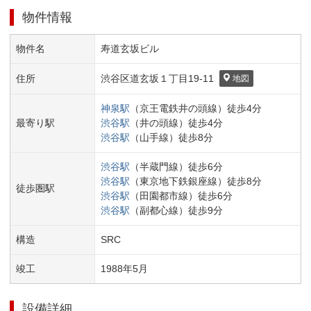
物件情報
物件名
寿道玄坂ビル
住所
渋谷区
道玄坂１丁目
19-11
地図
神泉
駅
（
京王電鉄井の頭線
）
徒歩
4
分
最寄り駅
渋谷
駅
（
井の頭線
）
徒歩
4
分
渋谷
駅
（
山手線
）
徒歩
8
分
渋谷
駅
（
半蔵門線
）
徒歩
6
分
渋谷
駅
（
東京地下鉄銀座線
）
徒歩
8
分
徒歩圏駅
渋谷
駅
（
田園都市線
）
徒歩
6
分
渋谷
駅
（
副都心線
）
徒歩
9
分
構造
SRC
竣工
1988
年
5
月
設備詳細