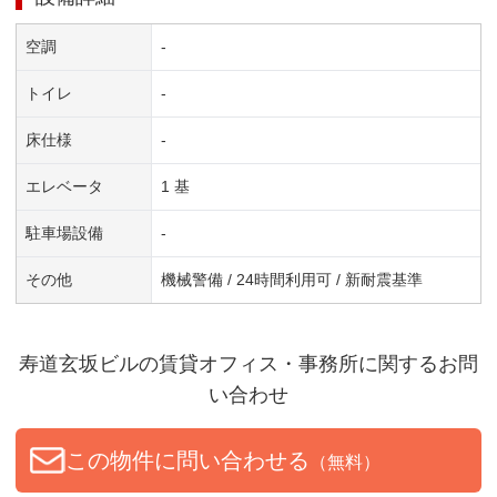
空調
-
トイレ
-
床仕様
-
エレベータ
1 基
駐車場設備
-
その他
機械警備 / 24時間利用可 / 新耐震基準
寿道玄坂ビル
の賃貸オフィス・事務所に関するお問
い合わせ
この物件に問い合わせる
（無料）