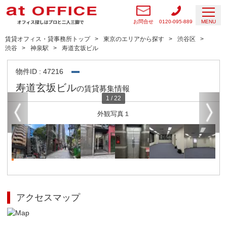
お問合せ
0120-095-889
MENU
賃貸オフィス・貸事務所トップ
東京のエリアから探す
渋谷区
渋谷
神泉駅
寿道玄坂ビル
物件ID : 47216
寿道玄坂ビル
の賃貸募集情報
1
/
22
外観写真１
アクセスマップ