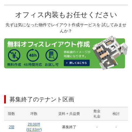
オフィス内装もお任せください
先ずは気になった物件でレイアウト作成サービスを 試してみませ
んか？
募集終了のテナント区画
敷金
階数
坪数
賃料 + 共益費
検討
礼金
28.08
坪
2階
募集終了
-
-
(
92.83
m²)