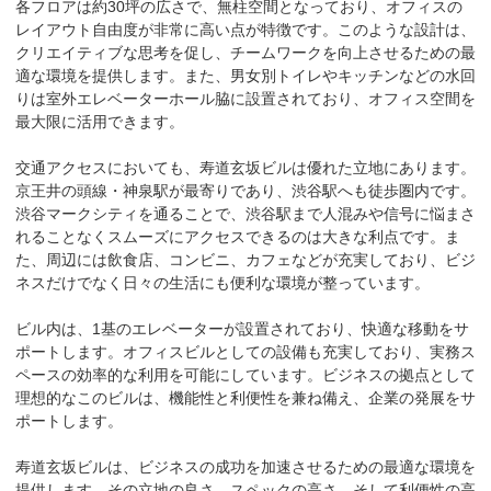
各フロアは約30坪の広さで、無柱空間となっており、オフィスの
レイアウト自由度が非常に高い点が特徴です。このような設計は、
クリエイティブな思考を促し、チームワークを向上させるための最
適な環境を提供します。また、男女別トイレやキッチンなどの水回
りは室外エレベーターホール脇に設置されており、オフィス空間を
最大限に活用できます。

交通アクセスにおいても、寿道玄坂ビルは優れた立地にあります。
京王井の頭線・神泉駅が最寄りであり、渋谷駅へも徒歩圏内です。
渋谷マークシティを通ることで、渋谷駅まで人混みや信号に悩まさ
れることなくスムーズにアクセスできるのは大きな利点です。ま
た、周辺には飲食店、コンビニ、カフェなどが充実しており、ビジ
ネスだけでなく日々の生活にも便利な環境が整っています。

ビル内は、1基のエレベーターが設置されており、快適な移動をサ
ポートします。オフィスビルとしての設備も充実しており、実務ス
ペースの効率的な利用を可能にしています。ビジネスの拠点として
理想的なこのビルは、機能性と利便性を兼ね備え、企業の発展をサ
ポートします。

寿道玄坂ビルは、ビジネスの成功を加速させるための最適な環境を
提供します。その立地の良さ、スペックの高さ、そして利便性の高