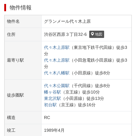
物件情報
物件名
グランメール代々木上原
住所
渋谷区
西原３丁目
32-6
地図
代々木上原
駅
（
東京地下鉄千代田線
）
徒歩
3
分
最寄り駅
代々木上原
駅
（
小田急電鉄小田原線
）
徒歩
3
分
代々木八幡
駅
（
小田原線
）
徒歩
8
分
代々木公園
駅
（
千代田線
）
徒歩
8
分
幡ヶ谷
駅
（
京王線
）
徒歩
10
分
徒歩圏駅
東北沢
駅
（
小田原線
）
徒歩
13
分
初台
駅
（
京王線
）
徒歩
16
分
構造
RC
竣工
1989
年
4
月