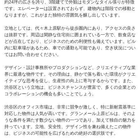
約24坪の広さを誇り、3階建てで外観はモダンなタイル張りが特徴
です。エレベーターは設置されておらず、建物内は階段での移動と
なりますが、これがまた独特の雰囲気を醸し出しています。

立地としては、代々木上原駅から徒歩圏内にあり、アクセスの良さ
は抜群です。周辺は閑静な住宅街に囲まれている一方で、飲食店な
どが点在しており、ビジネスのための利便性も備えています。ビル
内に駐車場があるため、車での通勤も可能であり、空き状況につい
てはお問い合わせください。

デザイン・設計事務所やプロダクションなど、クリエイティブな業
界に最適な物件です。その理由は、静かで落ち着いた環境がクリエ
イティブな思考を促し、生産性の向上に寄与するからです。また、
渋谷区という立地は、ビジネスチャンスが豊富で、多くの企業との
コラボレーションの機会も多いことでしょう。

渋谷区のオフィス市場は、非常に競争が激しく、特に新耐震基準に
対応した物件は人気が高いです。グランメール上原ビルは、そのよ
うな条件を満たす数少ない物件の一つであり、加えて独自の魅力を
持っています。立地、安全性、デザイン性を兼ね備えたこの物件
は、ビジネスの可能性を広げるための絶好の選択肢です。
