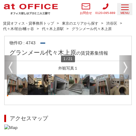
お問合せ
0120-095-889
MENU
賃貸オフィス・貸事務所トップ
東京のエリアから探す
渋谷区
代々木/初台/幡ヶ谷
代々木上原駅
グランメール代々木上原
物件ID : 4743
グランメール代々木上原
の賃貸募集情報
1
/
21
外観写真１
アクセスマップ