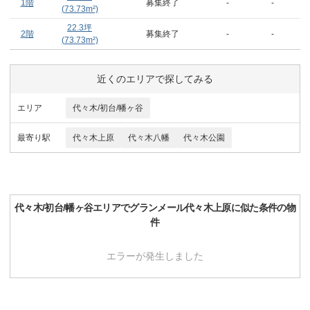
1階
募集終了
-
-
(
73.73
m²)
22.3
坪
2階
募集終了
-
-
(
73.73
m²)
近くのエリアで探してみる
エリア
代々木/初台/幡ヶ谷
最寄り駅
代々木上原
代々木八幡
代々木公園
代々木/初台/幡ヶ谷
エリアで
グランメール代々木上原
に似た条件の物
件
エラーが発生しました