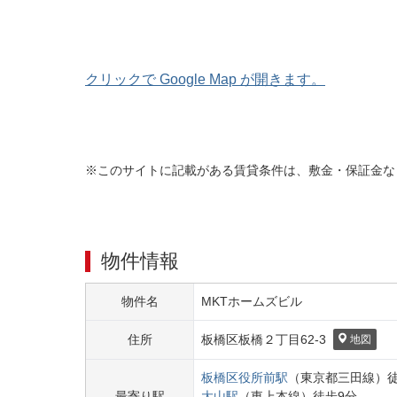
クリックで Google Map が開きます。
※このサイトに記載がある賃貸条件は、敷金・保証金な
物件情報
物件名
MKTホームズビル
住所
板橋区
板橋２丁目
62-3
地図
板橋区役所前
駅
（
東京都三田線
）
最寄り駅
大山
駅
（
東上本線
）
徒歩
9
分