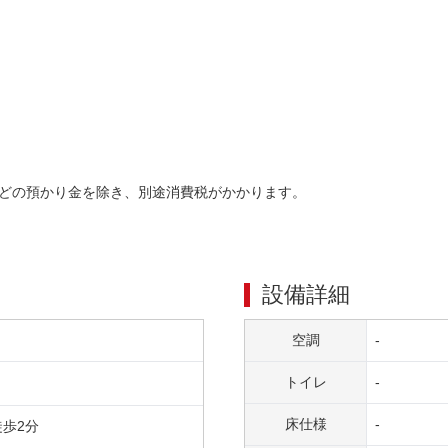
どの預かり金を除き、別途消費税がかかります。
設備詳細
空調
-
トイレ
-
床仕様
-
徒歩
2
分