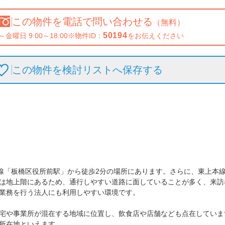
この物件を
電話で問い合わせる
（無料）
50194
～金曜日 9:00～18:00
※物件ID：
をお伝えください
この物件を検討リストへ保存
する
田線「板橋区役所前駅」から徒歩2分の場所にあります。さらに、東上本
は地上階にあるため、通行しやすい道路に面していることが多く、来訪
業務を行う法人にも利用しやすい環境です。

宅や事業所が混在する地域に位置し、飲食店や店舗なども点在していま
所在地といえます。
