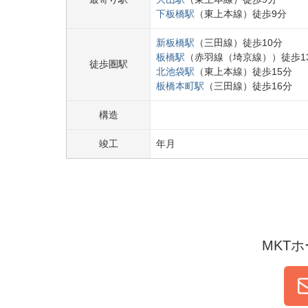
下板橋
駅
（
東上本線
）
徒歩
9
分
新板橋
駅
（
三田線
）
徒歩
10
分
板橋
駅
（
赤羽線（埼京線）
）
徒歩
1
徒歩圏駅
北池袋
駅
（
東上本線
）
徒歩
15
分
板橋本町
駅
（
三田線
）
徒歩
16
分
構造
竣工
年
月
MKT