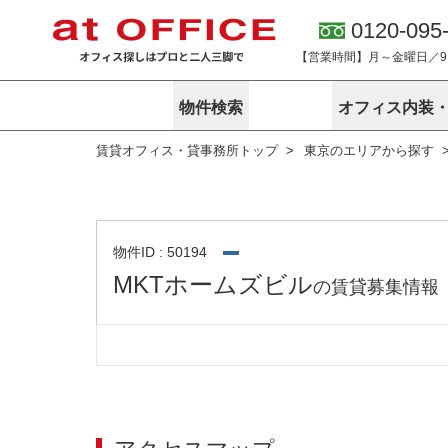
0120-095
【営業時間】月～金曜日／9:0
物件検索
オフィス内装
賃貸オフィス・貸事務所トップ
東京のエリアから探す
東京
神奈川
アットオフィ
サービス内容
会社概要
エリアから探す
エリアから探
オーナー様向
ご契約者様イ
オフィス内装・移転サービス
路線から探す
路線から探す
企業情報
オーナー様へ
オフィス移転
こだわりから探す
こだわりから
オフィス探しノウハウ
物件ID : 50194
賃料相場を参考に探す
賃料相場を参
MKTホームズビル
の賃貸募集情報
オフィス紹
地図から探す
地図から探す
無料ダウンロ
居抜き物件特集
神奈川のクリ
アットオフィス関連サイト
居抜きで入居・退去
シェア・レンタルオフィス
アットクリニック
アットレジデンス
バーチャルオフィス
東京のクリニックを探す