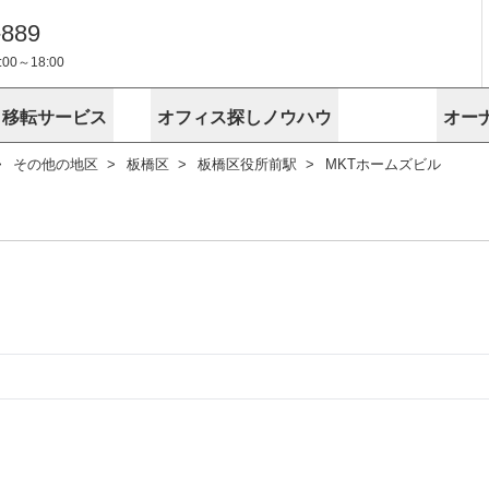
-889
0～18:00
・移転サービス
オフィス探しノウハウ
オー
その他の地区
板橋区
板橋区役所前駅
MKTホームズビル
物件掲載依頼
埼玉
千葉
スが選ばれる理由
空室
安心への取
に
無料オフィスレイアウト作成
スタッフ紹介
内装に関する
プライバシー
お困りの
成約賃料を予測
す
エリアから探す
エリアから
けサービス
オーナー様
ンタビュー
オフィスお
リノベーション
路線から探す
路線から探
空室対策に居抜きをすすめる理
 用語集
オフィス移
探す
こだわりから探す
こだわりか
考に探す
賃料相場を参考に探す
賃料相場を
ビル売却でビジネス拡大
ビル管理
に
東京本社
神奈川支店 横浜営業所
大阪支店 梅田営業所
介
お困りの
地図から探す
原状回復
地図から探
オーナー様
オフィス移転に関するお役立ちコンテンツ
ード
ニックを探す
埼玉のクリニックを探す
千葉のクリ
ビルアド
ベンチャー.jp