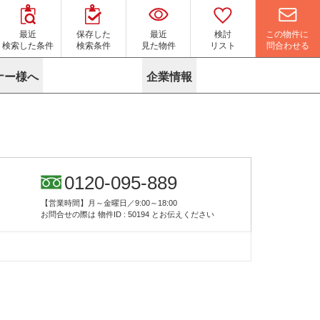
この物件に
最近
保存した
最近
検討
問合わせる
検索した条件
検索条件
見た物件
リスト
ナー様へ
企業情報
マイソク作成サービス
名古屋
り組み
よくある質問
ポリシー
内装に関するお問合せフォーム
ニュース
リーシングマネジメント
探す
エリアから探す
役立ちコラム
サブリース
す
路線から探す
由
転に関するよくある質問
ら探す
こだわりから探す
0120-095-889
参考に探す
賃料相場を参考に探す
賃料保証サービス
【営業時間】月～金曜日／9:00～18:00
す
蛍光灯の廃止に備えてLED化へ
地図から探す
お問合せの際は
物件ID : 50194
とお伝えください
ニックを探す
名古屋のクリニックを探す
ベンチャー・フォーラム