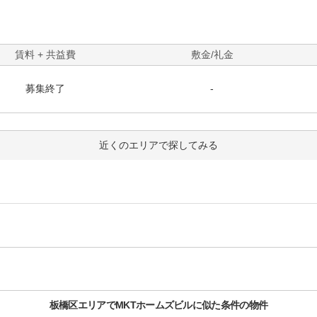
賃料 + 共益費
敷金/礼金
募集終了
-
近くのエリアで探してみる
板橋区
エリアで
MKTホームズビル
に似た条件の物件