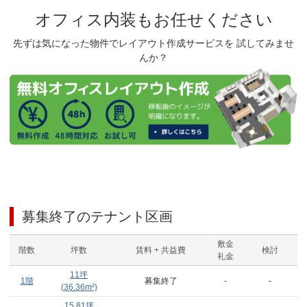
オフィス内装もお任せください
先ずは気になった物件でレイアウト作成サービスを 試してみませ
んか？
募集終了のテナント区画
敷金
階数
坪数
賃料 + 共益費
検討
礼金
11
坪
1階
募集終了
-
-
(
36.36
m²)
15.81
坪