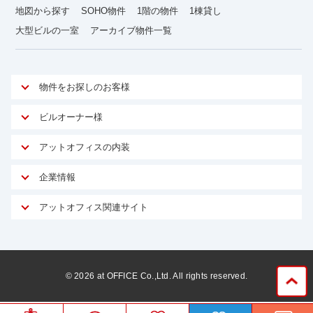
地図から探す
SOHO物件
1階の物件
1棟貸し
大型ビルの一室
アーカイブ物件一覧
物件をお探しのお客様
アットオフィスが選ばれる理由
ビルオーナー様
安心への取り組み
オーナー様向けサービス
アットオフィスの内装
ご契約者様インタビュー
物件掲載依頼
サービス内容
オフィスお役立ちコラム
企業情報
マイソク作成
無料オフィスレイアウト作成
オフィス移転 用語集
会社概要
物件情報から成約賃料を予測
アットオフィス関連サイト
内装に関するよくある質問
オフィス移転スケジュール
スタッフ紹介
リーシングマネジメント
アットクリニック
内装に関するお問い合わせフォーム
オフィス移転に関するよくある質問
プライバシーポリシー
リノベーション
アットレジデンス
オフィス移転ガイド無料ダウンロード
サイトマップ
サブリース
ビルアド
©
2026
at OFFICE Co.,Ltd. All rights reserved.
居抜きで入居・退去
ニュース
空室対策に居抜きをすすめる理由
ベンチャー.jp
WEBフォームからお問い合わせ