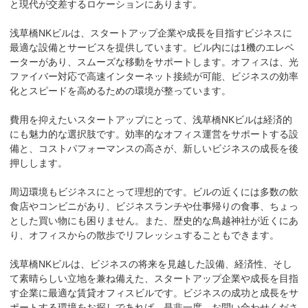
と現代が交差するロケーションにあります。

浅草橋NKビルは、スタートアップ企業や成長を目指すビジネスに
最適な設備とサービスを提供しています。ビル内には1機のエレベ
ーターがあり、スムーズな移動をサポートします。オフィスは、光
ファイバー対応で高速インターネット接続が可能、ビジネスの効率
化とスピードを高めるための環境が整っています。

費用を抑えたいスタートアップにとって、浅草橋NKビルは経済的
にも魅力的な選択肢です。効率的なオフィス運営をサポートする設
備と、コストパフォーマンスの高さが、新しいビジネスの成長を後
押しします。

周辺環境もビジネスにとって理想的です。ビルの近くには多数の飲
食店やコンビニがあり、ビジネスランチや仕事帰りの食事、ちょっ
とした買い物にも困りません。また、歴史的な鳥越神社が近くにあ
り、オフィスからの散歩でリフレッシュすることもできます。

浅草橋NKビルは、ビジネスの将来を見越した設備、経済性、そし
て素晴らしい立地を兼ね備えた、スタートアップ企業や成長を目指
す企業に最適な賃貸オフィスビルです。ビジネスの成功と成長をサ
ポートする環境をお探しであれば、是非一度、お問い合わせくださ