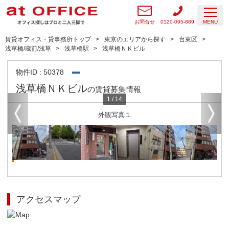
お問合せ
0120-095-889
MENU
賃貸オフィス・貸事務所トップ
東京のエリアから探す
台東区
浅草橋/蔵前/浅草
浅草橋駅
浅草橋ＮＫビル
物件ID : 50378
浅草橋ＮＫビル
の賃貸募集情報
1
/
14
外観写真１
アクセスマップ