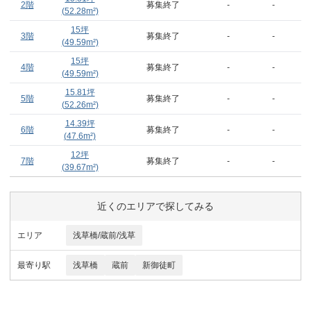
2階
募集終了
-
-
(
52.28
m²)
15
坪
3階
募集終了
-
-
(
49.59
m²)
15
坪
4階
募集終了
-
-
(
49.59
m²)
15.81
坪
5階
募集終了
-
-
(
52.26
m²)
14.39
坪
6階
募集終了
-
-
(
47.6
m²)
12
坪
7階
募集終了
-
-
(
39.67
m²)
近くのエリアで探してみる
エリア
浅草橋/蔵前/浅草
最寄り駅
浅草橋
蔵前
新御徒町