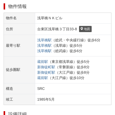
物件情報
物件名
浅草橋ＮＫビル
住所
台東区
浅草橋３丁目
33-8
地図
浅草橋
駅
（
総武・中央緩行線
）
徒歩
6
分
最寄り駅
浅草橋
駅
（
浅草線
）
徒歩
5
分
浅草橋
駅
（
総武線
）
徒歩
6
分
蔵前
駅
（
東京都浅草線
）
徒歩
5
分
新御徒町
駅
（
常磐新線
）
徒歩
8
分
徒歩圏駅
新御徒町
駅
（
大江戸線
）
徒歩
8
分
蔵前
駅
（
大江戸線
）
徒歩
10
分
構造
SRC
竣工
1985
年
5
月
設備詳細