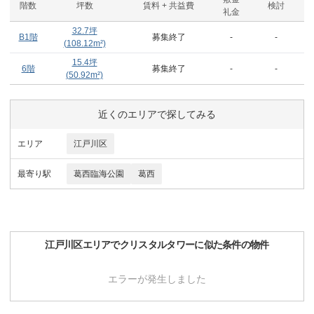
階数
坪数
賃料 + 共益費
検討
礼金
32.7
坪
B1階
募集終了
-
-
(
108.12
m²)
15.4
坪
6階
募集終了
-
-
(
50.92
m²)
近くのエリアで探してみる
エリア
江戸川区
最寄り駅
葛西臨海公園
葛西
江戸川区
エリアで
クリスタルタワー
に似た条件の物件
エラーが発生しました