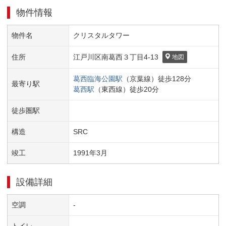
物件情報
物件名
クリスタルタワー
住所
江戸川区
南葛西３丁目
4-13
地図
葛西臨海公園
駅
（
京葉線
）
徒歩
128
分
最寄り駅
葛西
駅
（
東西線
）
徒歩
20
分
徒歩圏駅
構造
SRC
竣工
1991
年
3
月
設備詳細
空調
-