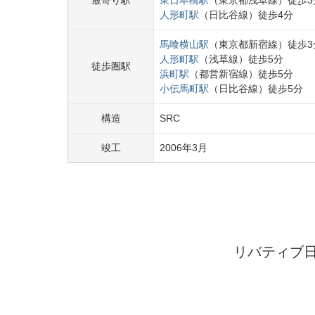
最寄り駅
東日本橋
駅
（
東京都浅草線
）
徒歩
3
人形町
駅
（
日比谷線
）
徒歩
4
分
馬喰横山
駅
（
東京都新宿線
）
徒歩
3
人形町
駅
（
浅草線
）
徒歩
5
分
徒歩圏駅
浜町
駅
（
都営新宿線
）
徒歩
5
分
小伝馬町
駅
（
日比谷線
）
徒歩
5
分
構造
SRC
竣工
2006
年
3
月
リバティブ