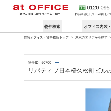
0120-095
【営業時間】月～金曜日／9:0
物件検索
オフィス内装
賃貸オフィス・貸事務所トップ
東京のエリアから探す
東京
神奈川
アットオフィ
サービス内容
会社概要
エリアから探す
エリアから探
オーナー様向
ご契約者様イ
オフィス内装・移転サービス
路線から探す
路線から探す
企業情報
オーナー様へ
オフィス移転
こだわりから探す
こだわりから
オフィス探しノウハウ
物件ID : 50700
賃料相場を参考に探す
賃料相場を参
リバティブ日本橋久松町ビル
オフィス紹
地図から探す
地図から探す
無料ダウンロ
居抜き物件特集
神奈川のクリ
アットオフィス関連サイト
居抜きで入居・退去
シェア・レンタルオフィス
アットクリニック
アットレジデンス
バーチャルオフィス
東京のクリニックを探す