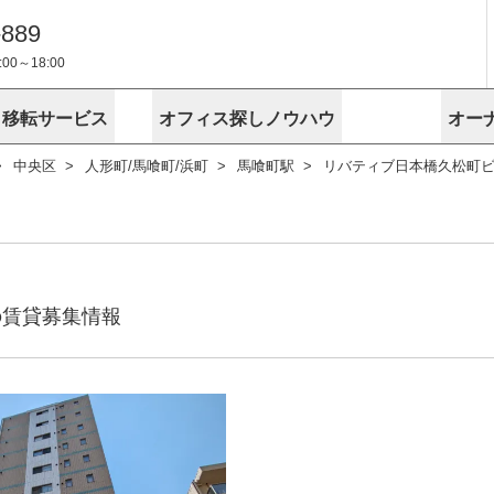
-889
0～18:00
・移転サービス
オフィス探しノウハウ
オー
中央区
人形町/馬喰町/浜町
馬喰町駅
リバティブ日本橋久松町
物件掲載依頼
埼玉
千葉
スが選ばれる理由
空室
安心への取
に
無料オフィスレイアウト作成
スタッフ紹介
内装に関する
プライバシー
お困りの
成約賃料を予測
す
エリアから探す
エリアから
けサービス
オーナー様
ンタビュー
オフィスお
リノベーション
路線から探す
路線から探
空室対策に居抜きをすすめる理
 用語集
オフィス移
探す
こだわりから探す
こだわりか
考に探す
賃料相場を参考に探す
賃料相場を
ビル売却でビジネス拡大
ビル管理
に
の賃貸募集情報
東京本社
神奈川支店 横浜営業所
大阪支店 梅田営業所
介
お困りの
地図から探す
原状回復
地図から探
オーナー様
オフィス移転に関するお役立ちコンテンツ
ード
ニックを探す
埼玉のクリニックを探す
千葉のクリ
ビルアド
ベンチャー.jp