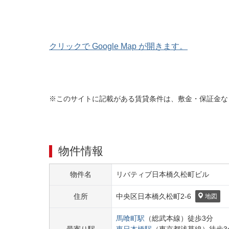
クリックで Google Map が開きます。
※このサイトに記載がある賃貸条件は、敷金・保証金な
物件情報
物件名
リバティブ日本橋久松町ビル
住所
中央区
日本橋久松町
2-6
地図
馬喰町
駅
（
総武本線
）
徒歩
3
分