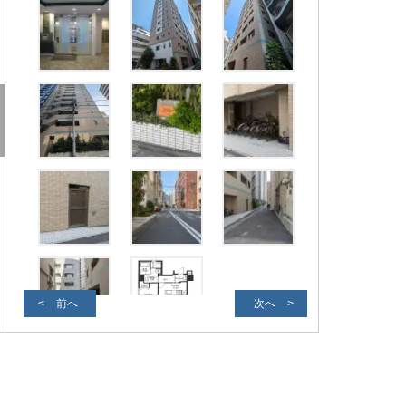
前へ
次へ
外観写真２