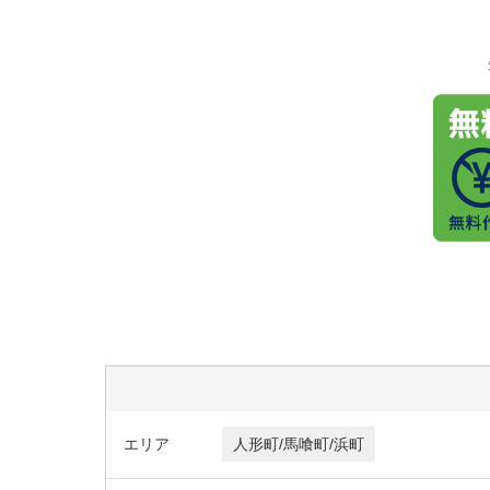
エリア
人形町/馬喰町/浜町