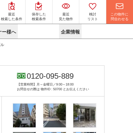
この物件に
最近
保存した
最近
検討
問合わせる
検索した条件
検索条件
見た物件
リスト
ナー様へ
企業情報
ビル
マイソク作成サービス
名古屋
り組み
よくある質問
ポリシー
内装に関するお問合せフォーム
ニュース
リーシングマネジメント
探す
エリアから探す
役立ちコラム
サブリース
す
路線から探す
由
転に関するよくある質問
ら探す
こだわりから探す
0120-095-889
参考に探す
賃料相場を参考に探す
賃料保証サービス
【営業時間】月～金曜日／9:00～18:00
す
蛍光灯の廃止に備えてLED化へ
地図から探す
お問合せの際は
物件ID : 50700
とお伝えください
ニックを探す
名古屋のクリニックを探す
ベンチャー・フォーラム