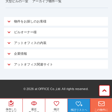
大型ビルの一室
アーカイブ物件一覧
物件をお探しのお客様
アットオフィスが選ばれる理由
ビルオーナー様
安心への取り組み
オーナー様向けサービス
アットオフィスの内装
ご契約者様インタビュー
物件掲載依頼
サービス内容
オフィスお役立ちコラム
企業情報
マイソク作成
無料オフィスレイアウト作成
オフィス移転 用語集
会社概要
物件情報から成約賃料を予測
アットオフィス関連サイト
内装に関するよくある質問
オフィス移転スケジュール
スタッフ紹介
リーシングマネジメント
アットクリニック
内装に関するお問い合わせフォーム
オフィス移転に関するよくある質問
プライバシーポリシー
リノベーション
アットレジデンス
オフィス移転ガイド無料ダウンロード
サイトマップ
サブリース
ビルアド
©
2026
at OFFICE Co.,Ltd. All rights reserved.
居抜きで入居・退去
ニュース
空室対策に居抜きをすすめる理由
ベンチャー.jp
WEBフォームからお問い合わせ
ビルを売却してビジネス拡大
ベンチャー・フォーラム
保存した
最近
検討
検討リストへ
この物件に
賃料保証サービス
運営会社