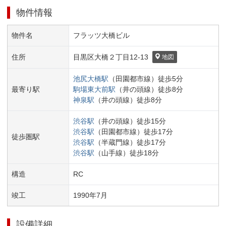
物件情報
物件名
フラッツ大橋ビル
住所
目黒区
大橋２丁目
12-13
地図
池尻大橋
駅
（
田園都市線
）
徒歩
5
分
最寄り駅
駒場東大前
駅
（
井の頭線
）
徒歩
8
分
神泉
駅
（
井の頭線
）
徒歩
8
分
渋谷
駅
（
井の頭線
）
徒歩
15
分
渋谷
駅
（
田園都市線
）
徒歩
17
分
徒歩圏駅
渋谷
駅
（
半蔵門線
）
徒歩
17
分
渋谷
駅
（
山手線
）
徒歩
18
分
構造
RC
竣工
1990
年
7
月
設備詳細