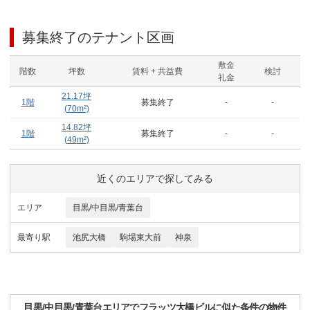
募集終了のテナント区画
敷金
階数
坪数
賃料 + 共益費
検討
礼金
21.17
坪
1階
募集終了
-
-
(
70
m²)
14.82
坪
1階
募集終了
-
-
(
49
m²)
近くのエリアで探してみる
エリア
目黒/中目黒/青葉台
最寄り駅
池尻大橋
駒場東大前
神泉
目黒/中目黒/青葉台
エリアで
フラッツ大橋ビル
に似た条件の物件