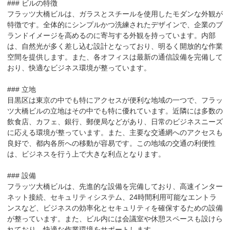
### ビルの特徴

フラッツ大橋ビルは、ガラスとスチールを使用したモダンな外観が
特徴です。全体的にシンプルかつ洗練されたデザインで、企業のブ
ランドイメージを高めるのに寄与する外観を持っています。内部
は、自然光が多く差し込む設計となっており、明るく開放的な作業
空間を提供します。また、各オフィスは最新の通信設備を完備して
おり、快適なビジネス環境が整っています。

### 立地

目黒区は東京の中でも特にアクセスが便利な地域の一つで、フラッ
ツ大橋ビルの立地はその中でも特に優れています。近隣には多数の
飲食店、カフェ、銀行、郵便局などがあり、日常のビジネスニーズ
に応える環境が整っています。また、主要な交通網へのアクセスも
良好で、都内各所への移動が容易です。この地域の交通の利便性
は、ビジネスを行う上で大きな利点となります。

### 設備

フラッツ大橋ビルは、先進的な設備を完備しており、高速インター
ネット接続、セキュリティシステム、24時間利用可能なエントラ
ンスなど、ビジネスの効率化とセキュリティを確保するための設備
が整っています。また、ビル内には会議室や休憩スペースも設けら
れており、快適な作業環境をサポートします。
