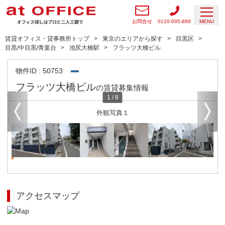
お問合せ
0120-095-889
MENU
賃貸オフィス・貸事務所トップ
東京のエリアから探す
目黒区
目黒/中目黒/青葉台
池尻大橋駅
フラッツ大橋ビル
物件ID : 50753
フラッツ大橋ビル
の賃貸募集情報
1
/
8
外観写真１
アクセスマップ