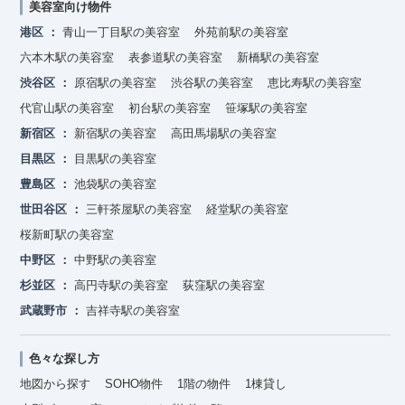
美容室向け物件
港区
青山一丁目駅の美容室
外苑前駅の美容室
六本木駅の美容室
表参道駅の美容室
新橋駅の美容室
渋谷区
原宿駅の美容室
渋谷駅の美容室
恵比寿駅の美容室
代官山駅の美容室
初台駅の美容室
笹塚駅の美容室
新宿区
新宿駅の美容室
高田馬場駅の美容室
目黒区
目黒駅の美容室
豊島区
池袋駅の美容室
世田谷区
三軒茶屋駅の美容室
経堂駅の美容室
桜新町駅の美容室
中野区
中野駅の美容室
杉並区
高円寺駅の美容室
荻窪駅の美容室
武蔵野市
吉祥寺駅の美容室
色々な探し方
地図から探す
SOHO物件
1階の物件
1棟貸し