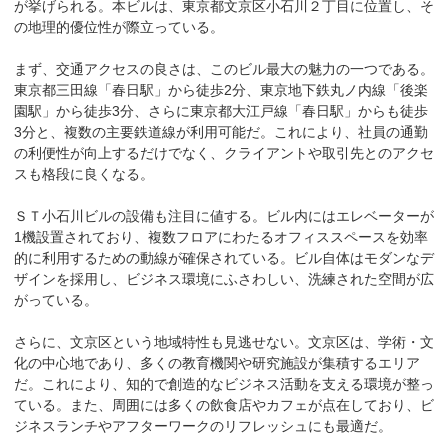
が挙げられる。本ビルは、東京都文京区小石川２丁目に位置し、そ
の地理的優位性が際立っている。

まず、交通アクセスの良さは、このビル最大の魅力の一つである。
東京都三田線「春日駅」から徒歩2分、東京地下鉄丸ノ内線「後楽
園駅」から徒歩3分、さらに東京都大江戸線「春日駅」からも徒歩
3分と、複数の主要鉄道線が利用可能だ。これにより、社員の通勤
の利便性が向上するだけでなく、クライアントや取引先とのアクセ
スも格段に良くなる。

ＳＴ小石川ビルの設備も注目に値する。ビル内にはエレベーターが
1機設置されており、複数フロアにわたるオフィススペースを効率
的に利用するための動線が確保されている。ビル自体はモダンなデ
ザインを採用し、ビジネス環境にふさわしい、洗練された空間が広
がっている。

さらに、文京区という地域特性も見逃せない。文京区は、学術・文
化の中心地であり、多くの教育機関や研究施設が集積するエリア
だ。これにより、知的で創造的なビジネス活動を支える環境が整っ
ている。また、周囲には多くの飲食店やカフェが点在しており、ビ
ジネスランチやアフターワークのリフレッシュにも最適だ。
