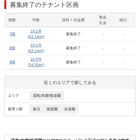
募集終了のテナント区画
敷金
階数
坪数
賃料 + 共益費
検討
礼金
19.1
坪
7階
募集終了
-
-
(
63.14
m²)
19.1
坪
8階
募集終了
-
-
(
63.14
m²)
16.5
坪
9階
募集終了
-
-
(
54.55
m²)
近くのエリアで探してみる
エリア
湯島/本郷/後楽園
最寄り駅
春日
後楽園
水道橋