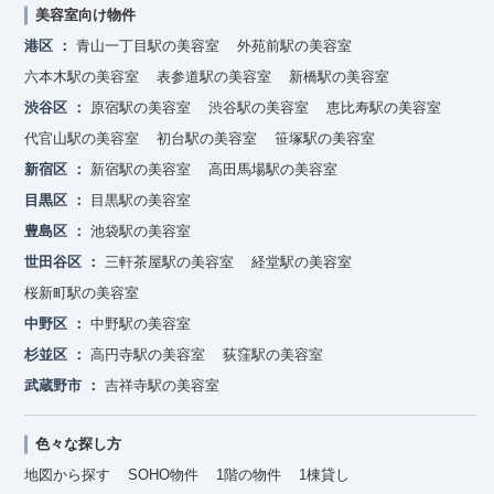
美容室向け物件
港区
青山一丁目駅の美容室
外苑前駅の美容室
六本木駅の美容室
表参道駅の美容室
新橋駅の美容室
渋谷区
原宿駅の美容室
渋谷駅の美容室
恵比寿駅の美容室
代官山駅の美容室
初台駅の美容室
笹塚駅の美容室
新宿区
新宿駅の美容室
高田馬場駅の美容室
目黒区
目黒駅の美容室
豊島区
池袋駅の美容室
世田谷区
三軒茶屋駅の美容室
経堂駅の美容室
桜新町駅の美容室
中野区
中野駅の美容室
杉並区
高円寺駅の美容室
荻窪駅の美容室
武蔵野市
吉祥寺駅の美容室
色々な探し方
地図から探す
SOHO物件
1階の物件
1棟貸し