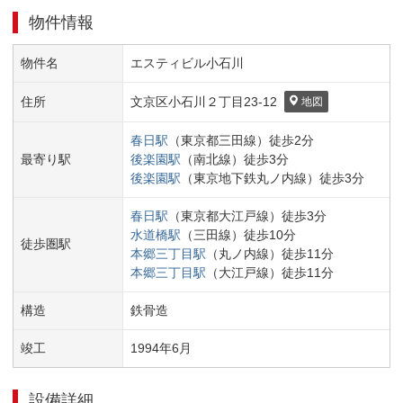
物件情報
物件名
エスティビル小石川
住所
文京区
小石川２丁目
23-12
地図
春日
駅
（
東京都三田線
）
徒歩
2
分
最寄り駅
後楽園
駅
（
南北線
）
徒歩
3
分
後楽園
駅
（
東京地下鉄丸ノ内線
）
徒歩
3
分
春日
駅
（
東京都大江戸線
）
徒歩
3
分
水道橋
駅
（
三田線
）
徒歩
10
分
徒歩圏駅
本郷三丁目
駅
（
丸ノ内線
）
徒歩
11
分
本郷三丁目
駅
（
大江戸線
）
徒歩
11
分
構造
鉄骨造
竣工
1994
年
6
月
設備詳細