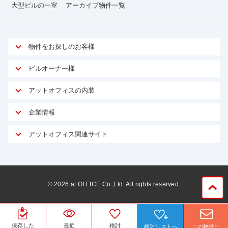
大型ビルの一室
アーカイブ物件一覧
物件をお探しのお客様
アットオフィスが選ばれる理由
ビルオーナー様
安心への取り組み
オーナー様向けサービス
アットオフィスの内装
ご契約者様インタビュー
物件掲載依頼
サービス内容
オフィスお役立ちコラム
企業情報
マイソク作成
無料オフィスレイアウト作成
オフィス移転 用語集
会社概要
物件情報から成約賃料を予測
アットオフィス関連サイト
内装に関するよくある質問
オフィス移転スケジュール
スタッフ紹介
リーシングマネジメント
アットクリニック
内装に関するお問い合わせフォーム
オフィス移転に関するよくある質問
プライバシーポリシー
リノベーション
アットレジデンス
オフィス移転ガイド無料ダウンロード
サイトマップ
サブリース
ビルアド
©
2026
at OFFICE Co.,Ltd. All rights reserved.
居抜きで入居・退去
ニュース
空室対策に居抜きをすすめる理由
ベンチャー.jp
WEBフォームからお問い合わせ
ビルを売却してビジネス拡大
ベンチャー・フォーラム
保存した
最近
検討
検討リストへ
この物件に
賃料保証サービス