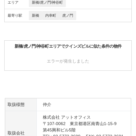
エリア
新橋/虎ノ門/神谷町
最寄り駅
新橋
内幸町
虎ノ門
新橋/虎ノ門/神谷町
エリアで
クインズビル
に似た条件の物件
エラーが発生しました
取扱様態
仲介
株式会社 アットオフィス
〒107-0062 東京都港区南青山1-15-9
第45興和ビル5階
取扱会社