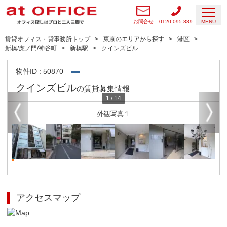
お問合せ
0120-095-889
MENU
賃貸オフィス・貸事務所トップ
東京のエリアから探す
港区
新橋/虎ノ門/神谷町
新橋駅
クインズビル
物件ID : 50870
クインズビル
の賃貸募集情報
1
/
14
外観写真１
アクセスマップ