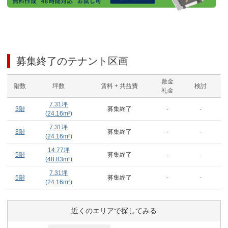
募集終了のテナント区画
敷金
階数
坪数
賃料 + 共益費
検討
礼金
7.31
坪
3階
募集終了
-
-
(
24.16
m²)
7.31
坪
3階
募集終了
-
-
(
24.16
m²)
14.77
坪
5階
募集終了
-
-
(
48.83
m²)
7.31
坪
5階
募集終了
-
-
(
24.16
m²)
近くのエリアで探してみる