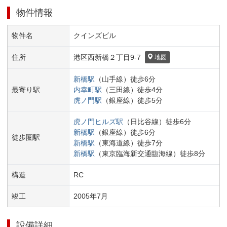
物件情報
物件名
クインズビル
住所
港区
西新橋２丁目
9-7
地図
新橋
駅
（
山手線
）
徒歩
6
分
最寄り駅
内幸町
駅
（
三田線
）
徒歩
4
分
虎ノ門
駅
（
銀座線
）
徒歩
5
分
虎ノ門ヒルズ
駅
（
日比谷線
）
徒歩
6
分
新橋
駅
（
銀座線
）
徒歩
6
分
徒歩圏駅
新橋
駅
（
東海道線
）
徒歩
7
分
新橋
駅
（
東京臨海新交通臨海線
）
徒歩
8
分
構造
RC
竣工
2005
年
7
月
設備詳細