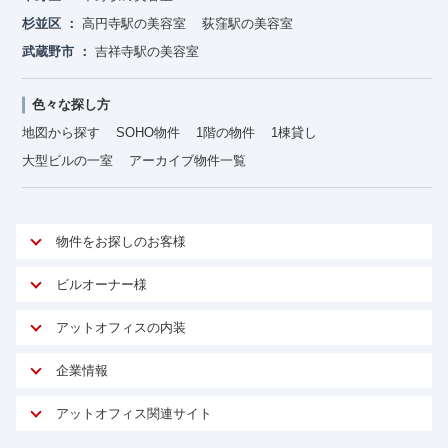
杉並区
高円寺駅の美容室
荻窪駅の美容室
武蔵野市
吉祥寺駅の美容室
色々な探し方
地図から探す
SOHO物件
1階の物件
1棟貸し
大型ビルの一室
アーカイブ物件一覧
物件をお探しのお客様
アットオフィスが選ばれる理由
ビルオーナー様
安心への取り組み
オーナー様向けサービス
アットオフィスの内装
ご契約者様インタビュー
物件掲載依頼
サービス内容
オフィスお役立ちコラム
企業情報
マイソク作成
無料オフィスレイアウト作成
オフィス移転 用語集
会社概要
物件情報から成約賃料を予測
アットオフィス関連サイト
内装に関するよくある質問
オフィス移転スケジュール
スタッフ紹介
リーシングマネジメント
アットクリニック