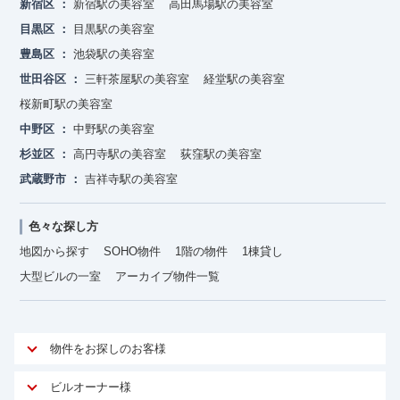
新宿区
新宿駅の美容室
高田馬場駅の美容室
目黒区
目黒駅の美容室
豊島区
池袋駅の美容室
世田谷区
三軒茶屋駅の美容室
経堂駅の美容室
桜新町駅の美容室
中野区
中野駅の美容室
杉並区
高円寺駅の美容室
荻窪駅の美容室
武蔵野市
吉祥寺駅の美容室
色々な探し方
地図から探す
SOHO物件
1階の物件
1棟貸し
大型ビルの一室
アーカイブ物件一覧
物件をお探しのお客様
アットオフィスが選ばれる理由
ビルオーナー様