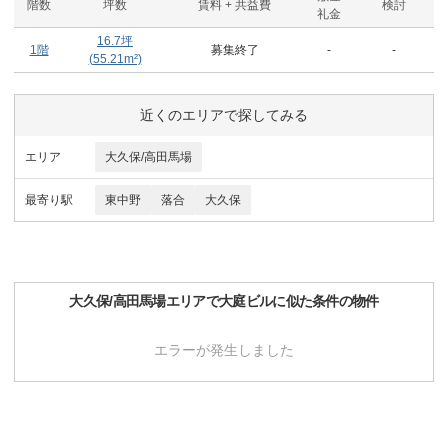
階数
坪数
賃料 + 共益費
検討
礼金
16.7
坪
1階
募集終了
-
-
(
55.21
m²)
近くのエリアで探してみる
エリア
大久保/高田馬場
最寄り駅
東中野
落合
大久保
大久保/高田馬場
エリアで
大庭ビル
に似た条件の物件
エラーが発生しました