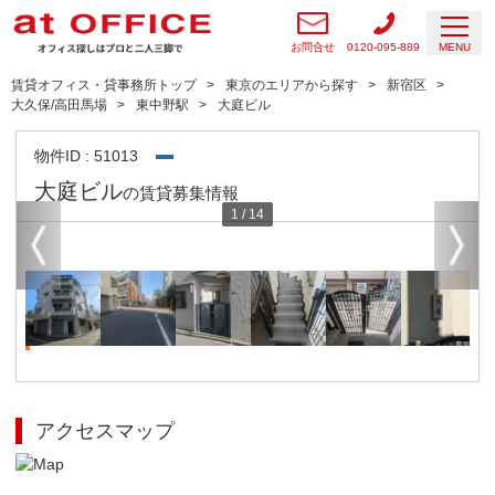
お問合せ
0120-095-889
MENU
賃貸オフィス・貸事務所トップ
東京のエリアから探す
新宿区
大久保/高田馬場
東中野駅
大庭ビル
物件ID : 51013
大庭ビル
の賃貸募集情報
1
/
14
アクセスマップ