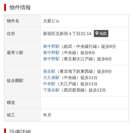
物件情報
物件名
大庭ビル
住所
新宿区
北新宿４丁目
22-14
地図
東中野
駅
（
総武・中央緩行線
）
徒歩
8
分
最寄り駅
東中野
駅
（
中央線
）
徒歩
8
分
東中野
駅
（
東京都大江戸線
）
徒歩
8
分
落合
駅
（
東京地下鉄東西線
）
徒歩
8
分
大久保
駅
（
中央線
）
徒歩
11
分
徒歩圏駅
中井
駅
（
大江戸線
）
徒歩
11
分
下落合
駅
（
西武新宿線
）
徒歩
12
分
構造
竣工
年
月
設備詳細