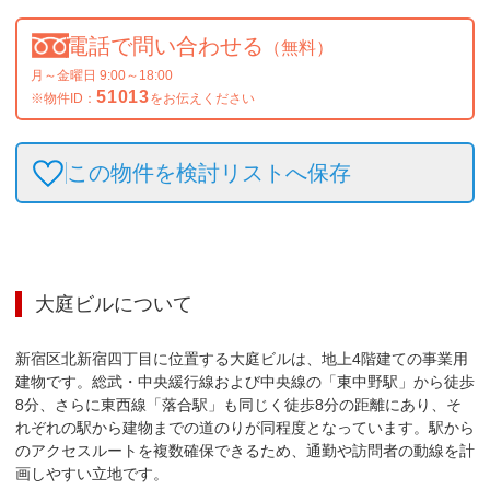
電話で問い合わせる
（無料）
月～金曜日 9:00～18:00
51013
※物件ID：
をお伝えください
この物件を検討リストへ保存
大庭ビル
について
新宿区北新宿四丁目に位置する大庭ビルは、地上4階建ての事業用
建物です。総武・中央緩行線および中央線の「東中野駅」から徒歩
8分、さらに東西線「落合駅」も同じく徒歩8分の距離にあり、そ
れぞれの駅から建物までの道のりが同程度となっています。駅から
のアクセスルートを複数確保できるため、通勤や訪問者の動線を計
画しやすい立地です。
