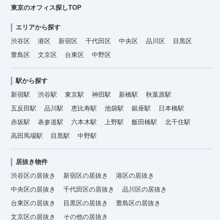
東京のオフィス探しTOP
エリアから探す
渋谷区
港区
新宿区
千代田区
中央区
品川区
目黒区
豊島区
文京区
台東区
中野区
駅から探す
新宿駅
渋谷駅
東京駅
神田駅
新橋駅
秋葉原駅
五反田駅
品川駅
恵比寿駅
池袋駅
銀座駅
日本橋駅
赤坂駅
表参道駅
六本木駅
上野駅
飯田橋駅
北千住駅
高田馬場駅
目黒駅
中野駅
居抜き物件
渋谷区の居抜き
新宿区の居抜き
港区の居抜き
中央区の居抜き
千代田区の居抜き
品川区の居抜き
台東区の居抜き
目黒区の居抜き
豊島区の居抜き
文京区の居抜き
その他の居抜き