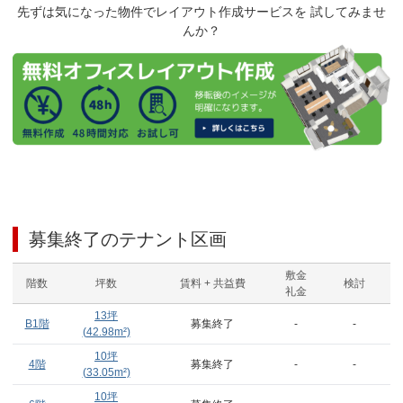
先ずは気になった物件でレイアウト作成サービスを 試してみませ
んか？
募集終了のテナント区画
敷金
階数
坪数
賃料 + 共益費
検討
礼金
13
坪
B1階
募集終了
-
-
(
42.98
m²)
10
坪
4階
募集終了
-
-
(
33.05
m²)
10
坪