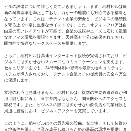
ビルの設備について詳しく見ていきましょう。まず、稲村ビルは最
新の耐震基準を満たしており、万が一の地震にも対応できる構造と
なっています。これは、テナント企業の安全と、ビジネスの継続性
を守る上で非常に重要なポイントです。また、オフィスフロアは自
由度の高いレイアウトが可能で、企業の規模やニーズに応じて最適
なオフィス環境を実現できます。天井高も十分に確保されており、
開放的で快適なワークスペースを提供します。

さらに、稲村ビルは高速インターネット接続が完備されており、ビ
ジネスには欠かせないスムーズなコミュニケーションを支えます。
セキュリティ面でも、24時間体制の警備や最新のセキュリティシ
ステムが導入されており、テナント企業とその従業員の安全を万全
に保護します。

立地の利点も見逃せません。稲村ビルは、複数の主要鉄道路線が利
用可能な駅に近く、東京都内はもちろん、関東圏外へのアクセスも
容易です。また、ビジネスの際には欠かせない飲食店や商業施設も
周辺に豊富にあり、ビジネスアフターも充実しています。

このように、稲村ビルはその最先端の設備、安全性、そして抜群の
立地条件を備え、企業が成長し続けるための最高の環境を提供しま