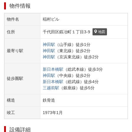
物件情報
物件名
稲村ビル
住所
千代田区
鍛冶町１丁目
3-9
地図
神田
駅
（
山手線
）
徒歩
1
分
最寄り駅
神田
駅
（
東北線
）
徒歩
2
分
神田
駅
（
京浜東北線
）
徒歩
2
分
新日本橋
駅
（
総武本線
）
徒歩
3
分
神田
駅
（
中央線
）
徒歩
2
分
徒歩圏駅
新日本橋
駅
（
総武線
）
徒歩
4
分
三越前
駅
（
銀座線
）
徒歩
5
分
構造
鉄骨造
竣工
1973
年
1
月
設備詳細