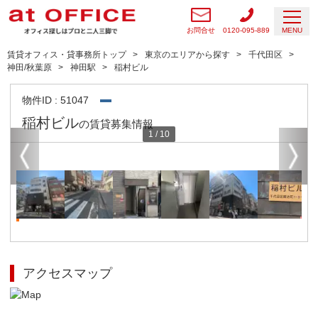
お問合せ
0120-095-889
MENU
賃貸オフィス・貸事務所トップ
東京のエリアから探す
千代田区
神田/秋葉原
神田駅
稲村ビル
物件ID : 51047
稲村ビル
の賃貸募集情報
1
/
10
アクセスマップ