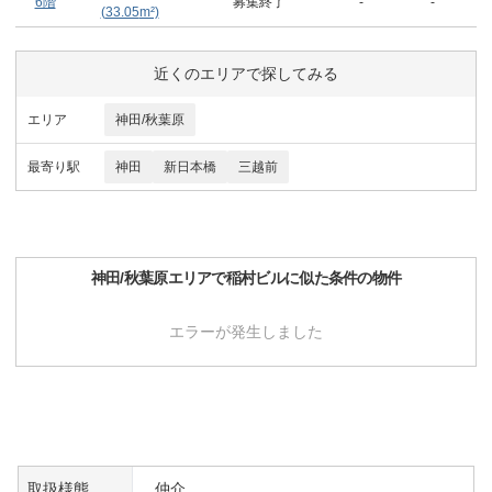
6階
募集終了
-
-
(
33.05
m²)
近くのエリアで探してみる
エリア
神田/秋葉原
最寄り駅
神田
新日本橋
三越前
神田/秋葉原
エリアで
稲村ビル
に似た条件の物件
エラーが発生しました
取扱様態
仲介