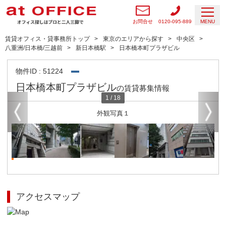
お問合せ
0120-095-889
MENU
賃貸オフィス・貸事務所トップ
東京のエリアから探す
中央区
八重洲/日本橋/三越前
新日本橋駅
日本橋本町プラザビル
物件ID : 51224
日本橋本町プラザビル
の賃貸募集情報
1
/
18
外観写真１
アクセスマップ