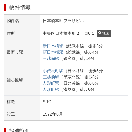
物件情報
物件名
日本橋本町プラザビル
住所
中央区
日本橋本町２丁目
6-1
地図
新日本橋
駅
（
総武本線
）
徒歩
3
分
最寄り駅
新日本橋
駅
（
総武線
）
徒歩
4
分
三越前
駅
（
銀座線
）
徒歩
4
分
小伝馬町
駅
（
日比谷線
）
徒歩
5
分
三越前
駅
（
半蔵門線
）
徒歩
5
分
徒歩圏駅
人形町
駅
（
日比谷線
）
徒歩
6
分
人形町
駅
（
浅草線
）
徒歩
6
分
構造
SRC
竣工
1972
年
6
月
設備詳細