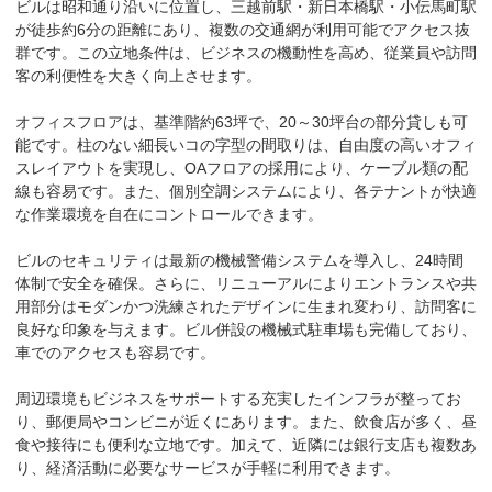
ビルは昭和通り沿いに位置し、三越前駅・新日本橋駅・小伝馬町駅
が徒歩約6分の距離にあり、複数の交通網が利用可能でアクセス抜
群です。この立地条件は、ビジネスの機動性を高め、従業員や訪問
客の利便性を大きく向上させます。

オフィスフロアは、基準階約63坪で、20～30坪台の部分貸しも可
能です。柱のない細長いコの字型の間取りは、自由度の高いオフィ
スレイアウトを実現し、OAフロアの採用により、ケーブル類の配
線も容易です。また、個別空調システムにより、各テナントが快適
な作業環境を自在にコントロールできます。

ビルのセキュリティは最新の機械警備システムを導入し、24時間
体制で安全を確保。さらに、リニューアルによりエントランスや共
用部分はモダンかつ洗練されたデザインに生まれ変わり、訪問客に
良好な印象を与えます。ビル併設の機械式駐車場も完備しており、
車でのアクセスも容易です。

周辺環境もビジネスをサポートする充実したインフラが整ってお
り、郵便局やコンビニが近くにあります。また、飲食店が多く、昼
食や接待にも便利な立地です。加えて、近隣には銀行支店も複数あ
り、経済活動に必要なサービスが手軽に利用できます。
