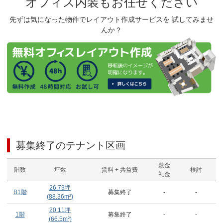
オフィス内装もお任せください
先ずは気になった物件でレイアウト作成サービスを 試してみませ
んか？
募集終了のテナント区画
敷金
階数
坪数
賃料 + 共益費
検討
礼金
26.73
坪
B1階
募集終了
-
-
(
88.36
m²)
20.11
坪
1階
募集終了
-
-
(
66.5
m²)