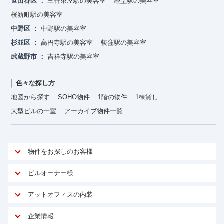
世田谷区
三軒茶屋駅の美容室
経堂駅の美容室
桜新町駅の美容室
中野区
中野駅の美容室
杉並区
高円寺駅の美容室
荻窪駅の美容室
武蔵野市
吉祥寺駅の美容室
色々な探し方
地図から探す
SOHO物件
1階の物件
1棟貸し
大型ビルの一室
アーカイブ物件一覧
物件をお探しのお客様
アットオフィスが選ばれる理由
ビルオーナー様
安心への取り組み
オーナー様向けサービス
アットオフィスの内装
ご契約者様インタビュー
物件掲載依頼
サービス内容
オフィスお役立ちコラム
企業情報
マイソク作成