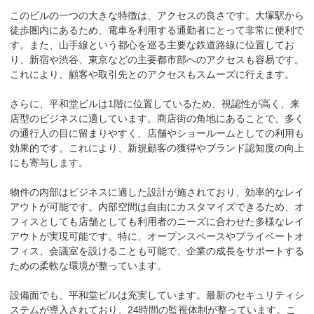
このビルの一つの大きな特徴は、アクセスの良さです。大塚駅から
徒歩圏内にあるため、電車を利用する通勤者にとって非常に便利で
す。また、山手線という都心を巡る主要な鉄道路線に位置してお
り、新宿や渋谷、東京などの主要都市部へのアクセスも容易です。
これにより、顧客や取引先とのアクセスもスムーズに行えます。

さらに、平和堂ビルは1階に位置しているため、視認性が高く、来
店型のビジネスに適しています。商店街の角地にあることで、多く
の通行人の目に留まりやすく、店舗やショールームとしての利用も
効果的です。これにより、新規顧客の獲得やブランド認知度の向上
にも寄与します。

物件の内部はビジネスに適した設計が施されており、効率的なレイ
アウトが可能です。内部空間は自由にカスタマイズできるため、オ
フィスとしても店舗としても利用者のニーズに合わせた多様なレイ
アウトが実現可能です。特に、オープンスペースやプライベートオ
フィス、会議室を設けることも可能で、企業の成長をサポートする
ための柔軟な環境が整っています。

設備面でも、平和堂ビルは充実しています。最新のセキュリティシ
ステムが導入されており、24時間の監視体制が整っています。こ