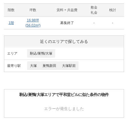
敷金
階数
坪数
賃料 + 共益費
検討
礼金
16.98
坪
1階
募集終了
-
-
(
56.02
m²)
近くのエリアで探してみる
エリア
駒込/巣鴨/大塚
最寄り駅
大塚
巣鴨新田
大塚駅前
駒込/巣鴨/大塚
エリアで
平和堂ビル
に似た条件の物件
エラーが発生しました