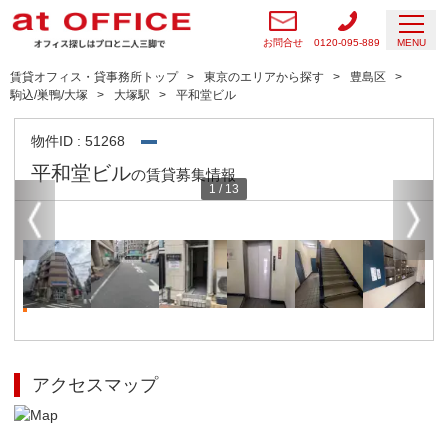
お問合せ
0120-095-889
MENU
賃貸オフィス・貸事務所トップ
東京のエリアから探す
豊島区
駒込/巣鴨/大塚
大塚駅
平和堂ビル
物件ID : 51268
平和堂ビル
の賃貸募集情報
1
/
13
アクセスマップ