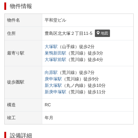
物件情報
物件名
平和堂ビル
住所
豊島区
北大塚２丁目
11-5
地図
大塚
駅
（
山手線
）
徒歩
2
分
最寄り駅
巣鴨新田
駅
（
荒川線
）
徒歩
3
分
大塚駅前
駅
（
荒川線
）
徒歩
4
分
向原
駅
（
荒川線
）
徒歩
7
分
庚申塚
駅
（
荒川線
）
徒歩
9
分
徒歩圏駅
新大塚
駅
（
丸ノ内線
）
徒歩
10
分
新庚申塚
駅
（
荒川線
）
徒歩
11
分
構造
RC
竣工
年
月
設備詳細