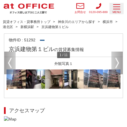
お問合せ
0120-095-889
MENU
賃貸オフィス・貸事務所トップ
神奈川のエリアから探す
横浜市
港北区
新横浜駅
京浜建物第１ビル
物件ID : 51292
京浜建物第１ビル
の賃貸募集情報
1
/
11
外観写真１
アクセスマップ