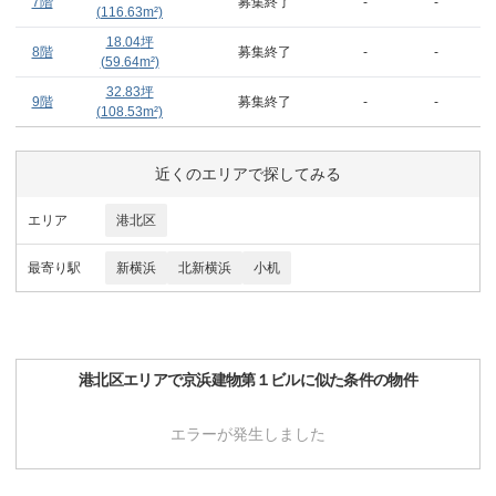
7階
募集終了
-
-
(
116.63
m²)
18.04
坪
8階
募集終了
-
-
(
59.64
m²)
32.83
坪
9階
募集終了
-
-
(
108.53
m²)
近くのエリアで探してみる
エリア
港北区
最寄り駅
新横浜
北新横浜
小机
港北区
エリアで
京浜建物第１ビル
に似た条件の物件
エラーが発生しました