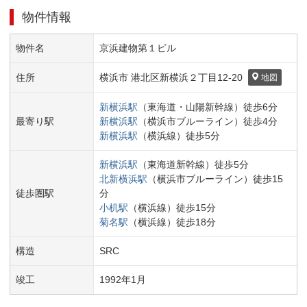
物件情報
物件名
京浜建物第１ビル
住所
横浜市 港北区
新横浜２丁目
12-20
地図
新横浜
駅
（
東海道・山陽新幹線
）
徒歩
6
分
最寄り駅
新横浜
駅
（
横浜市ブルーライン
）
徒歩
4
分
新横浜
駅
（
横浜線
）
徒歩
5
分
新横浜
駅
（
東海道新幹線
）
徒歩
5
分
北新横浜
駅
（
横浜市ブルーライン
）
徒歩
15
徒歩圏駅
分
小机
駅
（
横浜線
）
徒歩
15
分
菊名
駅
（
横浜線
）
徒歩
18
分
構造
SRC
竣工
1992
年
1
月