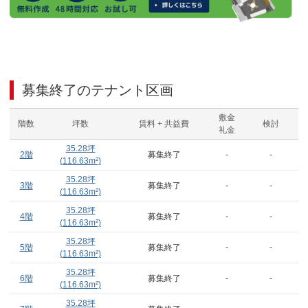
募集終了のテナント区画
敷金
階数
坪数
賃料 + 共益費
検討
礼金
35.28
坪
2階
募集終了
-
-
(
116.63
m²)
35.28
坪
3階
募集終了
-
-
(
116.63
m²)
35.28
坪
4階
募集終了
-
-
(
116.63
m²)
35.28
坪
5階
募集終了
-
-
(
116.63
m²)
35.28
坪
6階
募集終了
-
-
(
116.63
m²)
35.28
坪