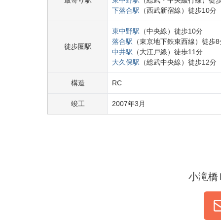
最寄り駅
東中野
駅
（
総武・中央緩行線
）
徒
下落合
駅
（
西武新宿線
）
徒歩
10
分
東中野
駅
（
中央線
）
徒歩
10
分
落合
駅
（
東京地下鉄東西線
）
徒歩
8
徒歩圏駅
中井
駅
（
大江戸線
）
徒歩
11
分
大久保
駅
（
総武中央線
）
徒歩
12
分
構造
RC
竣工
2007
年
3
月
小滝橋