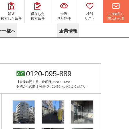
この物件に
最近
保存した
最近
検討
問合わせる
検索した条件
検索条件
見た物件
リスト
ナー様へ
企業情報
マイソク作成サービス
名古屋
り組み
よくある質問
ポリシー
内装に関するお問合せフォーム
ニュース
リーシングマネジメント
探す
エリアから探す
役立ちコラム
サブリース
す
路線から探す
由
転に関するよくある質問
ら探す
こだわりから探す
0120-095-889
参考に探す
賃料相場を参考に探す
賃料保証サービス
【営業時間】月～金曜日／9:00～18:00
す
蛍光灯の廃止に備えてLED化へ
地図から探す
お問合せの際は
物件ID : 51418
とお伝えください
ニックを探す
名古屋のクリニックを探す
ベンチャー・フォーラム