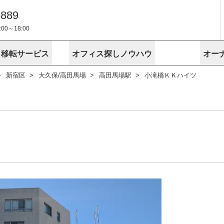
-889
0～18:00
・移転サービス
オフィス探しノウハウ
オー
新宿区
大久保/高田馬場
高田馬場駅
小滝橋ＫＫハイツ
物件掲載依頼
埼玉
千葉
スが選ばれる理由
空室
安心への取
に
無料オフィスレイアウト作成
スタッフ紹介
内装に関する
プライバシー
お困りの
成約賃料を予測
す
エリアから探す
エリアから
けサービス
オーナー様
ンタビュー
オフィスお
リノベーション
路線から探す
路線から探
空室対策に居抜きをすすめる理
 用語集
オフィス移
探す
こだわりから探す
こだわりか
考に探す
賃料相場を参考に探す
賃料相場を
ビル売却でビジネス拡大
ビル管理
に
東京本社
神奈川支店 横浜営業所
大阪支店 梅田営業所
介
お困りの
地図から探す
原状回復
地図から探
オーナー様
オフィス移転に関するお役立ちコンテンツ
ード
ニックを探す
埼玉のクリニックを探す
千葉のクリ
ビルアド
ベンチャー.jp