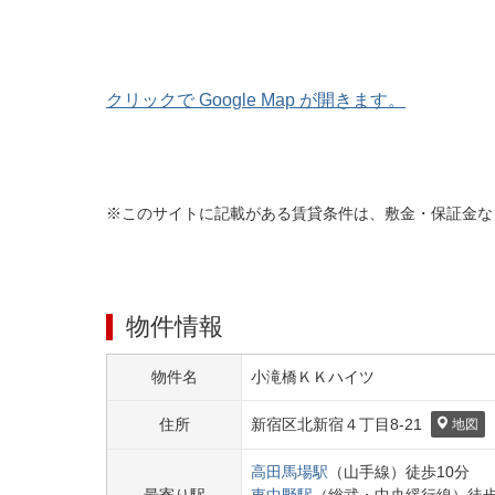
クリックで Google Map が開きます。
※このサイトに記載がある賃貸条件は、敷金・保証金な
物件情報
物件名
小滝橋ＫＫハイツ
住所
新宿区
北新宿４丁目
8-21
地図
高田馬場
駅
（
山手線
）
徒歩
10
分