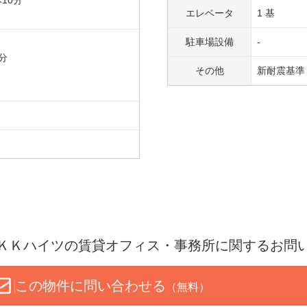
歩
10
分
エレベータ
1 基
駐車場設備
-
分
その他
新耐震基準
ＫＫハイツ
の賃貸オフィス・事務所に関するお問
この物件に問い合わせる
（無料）