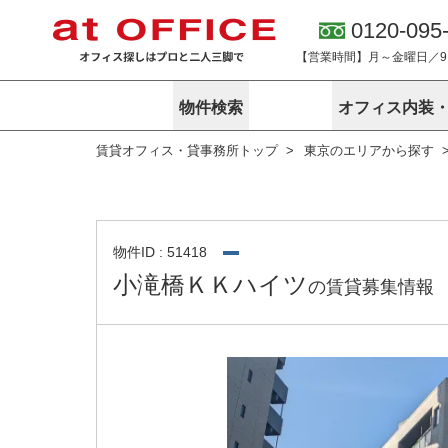
0120-095
【営業時間】月～金曜日／9:0
物件検索
オフィス内装
賃貸オフィス・貸事務所トップ
東京のエリアから探す
東京
神奈川
アットオフィ
サービス内容
会社概要
エリアから探す
エリアから探
オーナー様向
ご契約者様イ
オフィス内装・移転サービス
路線から探す
路線から探す
企業情報
オーナー様へ
オフィス移転
こだわりから探す
こだわりから
オフィス探しノウハウ
物件ID : 51418
賃料相場を参考に探す
賃料相場を参
小滝橋ＫＫハイツ
の賃貸募集情報
オフィス紹
地図から探す
地図から探す
無料ダウンロ
居抜き物件特集
神奈川のクリ
アットオフィス関連サイト
居抜きで入居・退去
シェア・レンタルオフィス
アットクリニック
アットレジデンス
バーチャルオフィス
東京のクリニックを探す