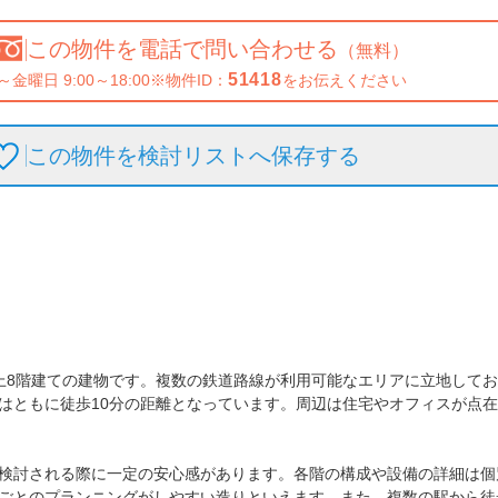
この物件を
電話で問い合わせる
（無料）
51418
～金曜日 9:00～18:00
※物件ID：
をお伝えください
この物件を検討リストへ保存
する
上8階建ての建物です。複数の鉄道路線が利用可能なエリアに立地してお
はともに徒歩10分の距離となっています。周辺は住宅やオフィスが点
検討される際に一定の安心感があります。各階の構成や設備の詳細は個
ごとのプランニングがしやすい造りといえます。また、複数の駅から徒