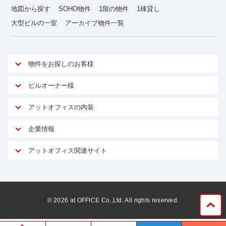
地図から探す
SOHO物件
1階の物件
1棟貸し
大型ビルの一室
アーカイブ物件一覧
物件をお探しのお客様
アットオフィスが選ばれる理由
ビルオーナー様
安心への取り組み
オーナー様向けサービス
アットオフィスの内装
ご契約者様インタビュー
物件掲載依頼
サービス内容
オフィスお役立ちコラム
企業情報
マイソク作成
無料オフィスレイアウト作成
オフィス移転 用語集
会社概要
物件情報から成約賃料を予測
アットオフィス関連サイト
内装に関するよくある質問
オフィス移転スケジュール
スタッフ紹介
リーシングマネジメント
アットクリニック
内装に関するお問い合わせフォーム
オフィス移転に関するよくある質問
プライバシーポリシー
リノベーション
アットレジデンス
オフィス移転ガイド無料ダウンロード
サイトマップ
サブリース
ビルアド
©
2026
at OFFICE Co.,Ltd. All rights reserved.
居抜きで入居・退去
ニュース
空室対策に居抜きをすすめる理由
ベンチャー.jp
WEBフォームからお問い合わせ