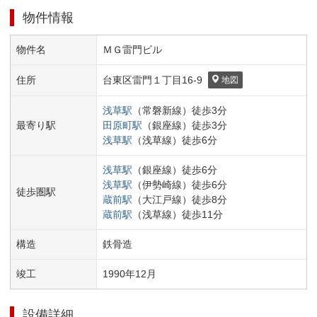
物件情報
物件名
ＭＧ雷門ビル
住所
台東区
雷門１丁目
16-9
地図
浅草
駅
（
常磐新線
）
徒歩
3
分
最寄り駅
田原町
駅
（
銀座線
）
徒歩
3
分
浅草
駅
（
浅草線
）
徒歩
6
分
浅草
駅
（
銀座線
）
徒歩
6
分
浅草
駅
（
伊勢崎線
）
徒歩
6
分
徒歩圏駅
蔵前
駅
（
大江戸線
）
徒歩
8
分
蔵前
駅
（
浅草線
）
徒歩
11
分
構造
鉄骨造
竣工
1990
年
12
月
設備詳細