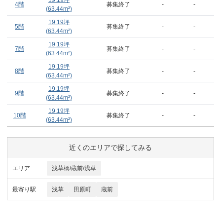
19.19
坪
4階
募集終了
-
-
(
63.44
m²)
19.19
坪
5階
募集終了
-
-
(
63.44
m²)
19.19
坪
7階
募集終了
-
-
(
63.44
m²)
19.19
坪
8階
募集終了
-
-
(
63.44
m²)
19.19
坪
9階
募集終了
-
-
(
63.44
m²)
19.19
坪
10階
募集終了
-
-
(
63.44
m²)
近くのエリアで探してみる
エリア
浅草橋/蔵前/浅草
最寄り駅
浅草
田原町
蔵前