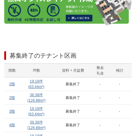
募集終了のテナント区画
敷金
階数
坪数
賃料 + 共益費
検討
礼金
19.19
坪
2階
募集終了
-
-
(
63.44
m²)
38.38
坪
2階
募集終了
-
-
(
126.88
m²)
19.19
坪
3階
募集終了
-
-
(
63.44
m²)
38.38
坪
4階
募集終了
-
-
(
126.88
m²)