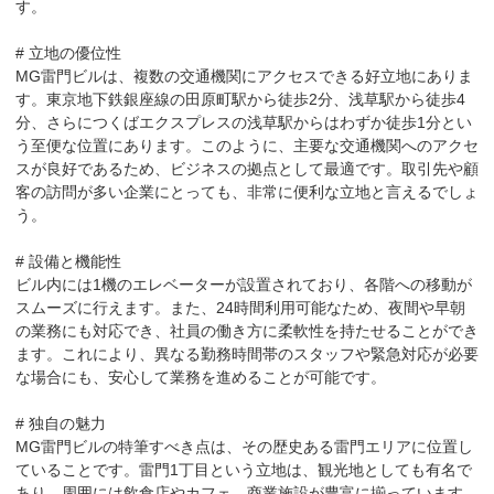
す。

# 立地の優位性

MG雷門ビルは、複数の交通機関にアクセスできる好立地にありま
す。東京地下鉄銀座線の田原町駅から徒歩2分、浅草駅から徒歩4
分、さらにつくばエクスプレスの浅草駅からはわずか徒歩1分とい
う至便な位置にあります。このように、主要な交通機関へのアクセ
スが良好であるため、ビジネスの拠点として最適です。取引先や顧
客の訪問が多い企業にとっても、非常に便利な立地と言えるでしょ
う。

# 設備と機能性

ビル内には1機のエレベーターが設置されており、各階への移動が
スムーズに行えます。また、24時間利用可能なため、夜間や早朝
の業務にも対応でき、社員の働き方に柔軟性を持たせることができ
ます。これにより、異なる勤務時間帯のスタッフや緊急対応が必要
な場合にも、安心して業務を進めることが可能です。

# 独自の魅力

MG雷門ビルの特筆すべき点は、その歴史ある雷門エリアに位置し
ていることです。雷門1丁目という立地は、観光地としても有名で
あり、周囲には飲食店やカフェ、商業施設が豊富に揃っています。