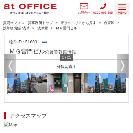
お問合せ
0120-095-889
MENU
賃貸オフィス・貸事務所トップ
東京のエリアから探す
台東区
浅草橋/蔵前/浅草
浅草駅
ＭＧ雷門ビル
物件ID : 51600
ＭＧ雷門ビル
の賃貸募集情報
1
/
21
外観写真１
アクセスマップ