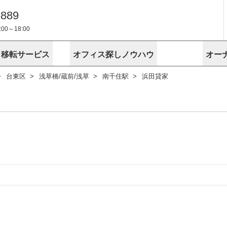
-889
0～18:00
・移転サービス
オフィス探しノウハウ
オー
台東区
浅草橋/蔵前/浅草
南千住駅
浜田貸家
物件掲載依頼
埼玉
千葉
スが選ばれる理由
空室
安心への取
に
無料オフィスレイアウト作成
スタッフ紹介
内装に関する
プライバシー
お困りの
成約賃料を予測
す
エリアから探す
エリアから
けサービス
オーナー様
ンタビュー
オフィスお
リノベーション
路線から探す
路線から探
空室対策に居抜きをすすめる理
 用語集
オフィス移
探す
こだわりから探す
こだわりか
考に探す
賃料相場を参考に探す
賃料相場を
ビル売却でビジネス拡大
ビル管理
に
東京本社
神奈川支店 横浜営業所
大阪支店 梅田営業所
介
お困りの
地図から探す
原状回復
地図から探
オーナー様
オフィス移転に関するお役立ちコンテンツ
ード
ニックを探す
埼玉のクリニックを探す
千葉のクリ
ビルアド
ベンチャー.jp