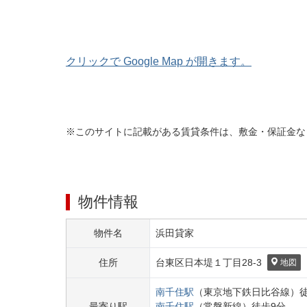
クリックで Google Map が開きます。
※このサイトに記載がある賃貸条件は、敷金・保証金な
物件情報
物件名
浜田貸家
住所
台東区
日本堤１丁目
28-3
地図
南千住
駅
（
東京地下鉄日比谷線
）
最寄り駅
南千住
駅
（
常磐新線
）
徒歩
9
分