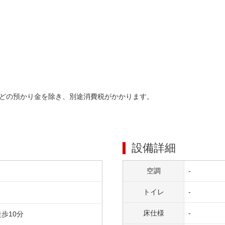
どの預かり金を除き、別途消費税がかかります。
設備詳細
空調
-
トイレ
-
床仕様
-
徒歩
10
分