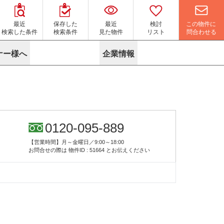
この物件に
最近
保存した
最近
検討
問合わせる
検索した条件
検索条件
見た物件
リスト
ナー様へ
企業情報
マイソク作成サービス
名古屋
り組み
よくある質問
ポリシー
内装に関するお問合せフォーム
ニュース
リーシングマネジメント
探す
エリアから探す
役立ちコラム
サブリース
す
路線から探す
由
転に関するよくある質問
ら探す
こだわりから探す
0120-095-889
参考に探す
賃料相場を参考に探す
賃料保証サービス
【営業時間】月～金曜日／9:00～18:00
す
蛍光灯の廃止に備えてLED化へ
地図から探す
お問合せの際は
物件ID : 51664
とお伝えください
ニックを探す
名古屋のクリニックを探す
ベンチャー・フォーラム