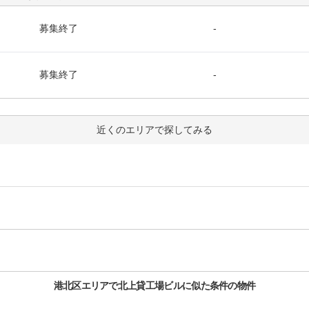
募集終了
-
募集終了
-
近くのエリアで探してみる
港北区
エリアで
北上貸工場ビル
に似た条件の物件