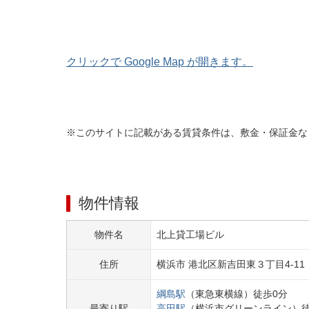
クリックで Google Map が開きます。
※このサイトに記載がある賃貸条件は、敷金・保証金な
物件情報
物件名
北上貸工場ビル
住所
横浜市 港北区
新吉田東３丁目
4-11
綱島
駅
（
東急東横線
）
徒歩
0
分
最寄り駅
高田
駅
（
横浜市グリーンライン
）