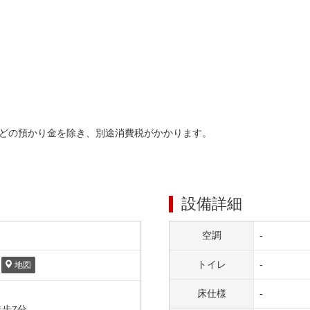
どの預かり金を除き、別途消費税がかかります。
設備詳細
空調
-
トイレ
-
地図
床仕様
-
徒歩
7
分