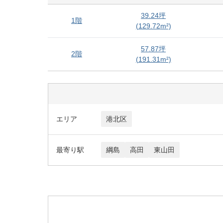
39.24
坪
1階
(
129.72
m²)
57.87
坪
2階
(
191.31
m²)
エリア
港北区
最寄り駅
綱島
高田
東山田