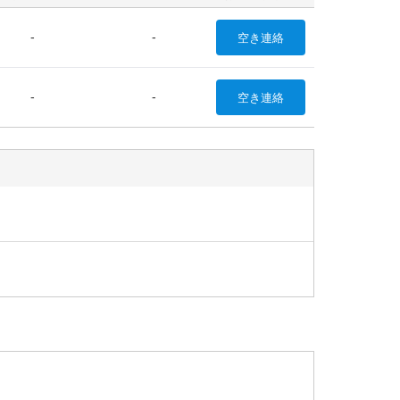
-
-
空き
連絡
-
-
空き
連絡