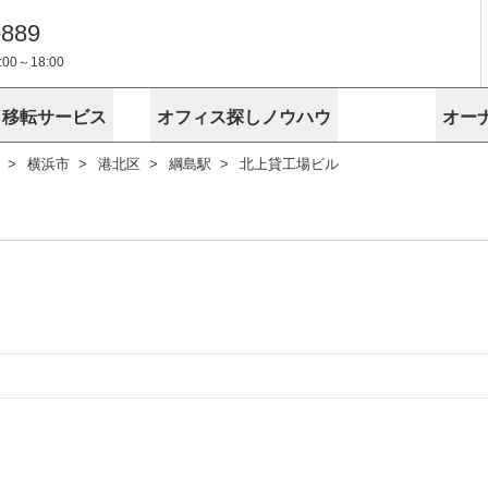
-889
0～18:00
・移転サービス
オフィス探しノウハウ
オー
横浜市
港北区
綱島駅
北上貸工場ビル
物件掲載依頼
埼玉
千葉
スが選ばれる理由
空室
安心への取
に
無料オフィスレイアウト作成
スタッフ紹介
内装に関する
プライバシー
お困りの
成約賃料を予測
す
エリアから探す
エリアから
けサービス
オーナー様
ンタビュー
オフィスお
リノベーション
路線から探す
路線から探
空室対策に居抜きをすすめる理
 用語集
オフィス移
探す
こだわりから探す
こだわりか
考に探す
賃料相場を参考に探す
賃料相場を
ビル売却でビジネス拡大
ビル管理
に
東京本社
神奈川支店 横浜営業所
大阪支店 梅田営業所
介
お困りの
地図から探す
原状回復
地図から探
オーナー様
オフィス移転に関するお役立ちコンテンツ
ード
ニックを探す
埼玉のクリニックを探す
千葉のクリ
ビルアド
ベンチャー.jp