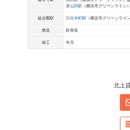
東山田
駅
（
横浜市グリーンライン
徒歩圏駅
日吉本町
駅
（
横浜市グリーンライ
構造
鉄骨造
竣工
年
月
北上