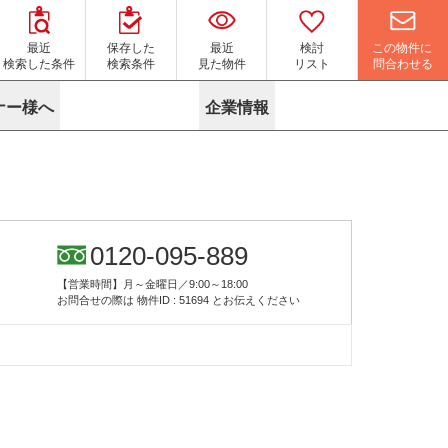
この物件に
最近
保存した
最近
検討
問合わせる
検索した条件
検索条件
見た物件
リスト
ナー様へ
企業情報
マイソク作成サービス
名古屋
り組み
よくある質問
ポリシー
内装に関するお問合せフォーム
ニュース
リーシングマネジメント
探す
エリアから探す
役立ちコラム
サブリース
す
路線から探す
由
転に関するよくある質問
ら探す
こだわりから探す
0120-095-889
参考に探す
賃料相場を参考に探す
賃料保証サービス
【営業時間】月～金曜日／9:00～18:00
す
蛍光灯の廃止に備えてLED化へ
地図から探す
お問合せの際は
物件ID : 51694
とお伝えください
ニックを探す
名古屋のクリニックを探す
ベンチャー・フォーラム