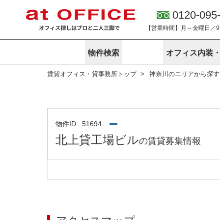
0120-095
【営業時間】月～金曜日／9:0
物件検索
オフィス内装
賃貸オフィス・貸事務所トップ
神奈川のエリアから探す
東京
神奈川
アットオフィ
サービス内容
会社概要
エリアから探す
エリアから探
オーナー様向
ご契約者様イ
オフィス内装・移転サービス
路線から探す
路線から探す
企業情報
オーナー様へ
オフィス移転
こだわりから探す
こだわりから
オフィス探しノウハウ
物件ID : 51694
賃料相場を参考に探す
賃料相場を参
北上貸工場ビル
の賃貸募集情報
オフィス紹
地図から探す
地図から探す
無料ダウンロ
居抜き物件特集
神奈川のクリ
アットオフィス関連サイト
居抜きで入居・退去
シェア・レンタルオフィス
アットクリニック
アットレジデンス
バーチャルオフィス
東京のクリニックを探す