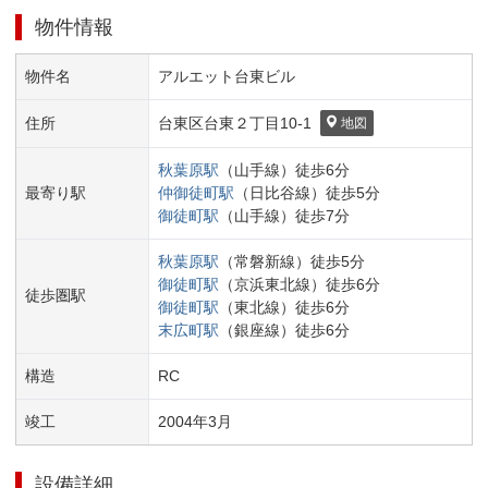
物件情報
物件名
アルエット台東ビル
住所
台東区
台東２丁目
10-1
地図
秋葉原
駅
（
山手線
）
徒歩
6
分
最寄り駅
仲御徒町
駅
（
日比谷線
）
徒歩
5
分
御徒町
駅
（
山手線
）
徒歩
7
分
秋葉原
駅
（
常磐新線
）
徒歩
5
分
御徒町
駅
（
京浜東北線
）
徒歩
6
分
徒歩圏駅
御徒町
駅
（
東北線
）
徒歩
6
分
末広町
駅
（
銀座線
）
徒歩
6
分
構造
RC
竣工
2004
年
3
月
設備詳細