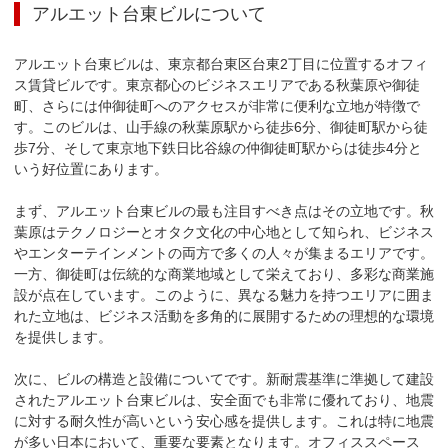
アルエット台東ビル
について
アルエット台東ビルは、東京都台東区台東2丁目に位置するオフィ
ス賃貸ビルです。東京都心のビジネスエリアである秋葉原や御徒
町、さらには仲御徒町へのアクセスが非常に便利な立地が特徴で
す。このビルは、山手線の秋葉原駅から徒歩6分、御徒町駅から徒
歩7分、そして東京地下鉄日比谷線の仲御徒町駅からは徒歩4分と
いう好位置にあります。

まず、アルエット台東ビルの最も注目すべき点はその立地です。秋
葉原はテクノロジーとオタク文化の中心地として知られ、ビジネス
やエンターテインメントの両方で多くの人々が集まるエリアです。
一方、御徒町は伝統的な商業地域として栄えており、多彩な商業施
設が点在しています。このように、異なる魅力を持つエリアに囲ま
れた立地は、ビジネス活動を多角的に展開するための理想的な環境
を提供します。

次に、ビルの構造と設備についてです。新耐震基準に準拠して建設
されたアルエット台東ビルは、安全面でも非常に優れており、地震
に対する耐久性が高いという安心感を提供します。これは特に地震
が多い日本において、重要な要素となります。オフィススペース