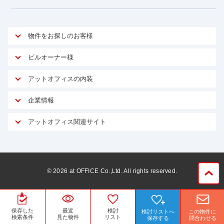
物件をお探しのお客様
アットオフィスが選ばれる理由
ビルオーナー様
安心への取り組み
オーナー様向けサービス
アットオフィスの内装
ご契約者様インタビュー
物件掲載依頼
サービス内容
オフィスお役立ちコラム
企業情報
マイソク作成
無料オフィスレイアウト作成
オフィス移転 用語集
会社概要
物件情報から成約賃料を予測
アットオフィス関連サイト
内装に関するよくある質問
オフィス移転スケジュール
スタッフ紹介
リーシングマネジメント
アットクリニック
内装に関するお問い合わせフォーム
オフィス移転に関するよくある質問
プライバシーポリシー
リノベーション
アットレジデンス
オフィス移転ガイド無料ダウンロード
サイトマップ
サブリース
ビルアド
©
2026
at OFFICE Co.,Ltd. All rights reserved.
居抜きで入居・退去
ニュース
空室対策に居抜きをすすめる理由
ベンチャー.jp
WEBフォームからお問い合わせ
ビルを売却してビジネス拡大
ベンチャー・フォーラム
保存した
最近
検討
検討リストへ
この物件に
賃料保証サービス
運営会社
検索条件
見た物件
リスト
保存する
問合わせる