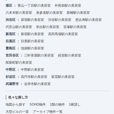
港区
青山一丁目駅の美容室
外苑前駅の美容室
六本木駅の美容室
表参道駅の美容室
新橋駅の美容室
渋谷区
原宿駅の美容室
渋谷駅の美容室
恵比寿駅の美容室
代官山駅の美容室
初台駅の美容室
笹塚駅の美容室
新宿区
新宿駅の美容室
高田馬場駅の美容室
目黒区
目黒駅の美容室
豊島区
池袋駅の美容室
世田谷区
三軒茶屋駅の美容室
経堂駅の美容室
桜新町駅の美容室
中野区
中野駅の美容室
杉並区
高円寺駅の美容室
荻窪駅の美容室
武蔵野市
吉祥寺駅の美容室
色々な探し方
地図から探す
SOHO物件
1階の物件
1棟貸し
大型ビルの一室
アーカイブ物件一覧