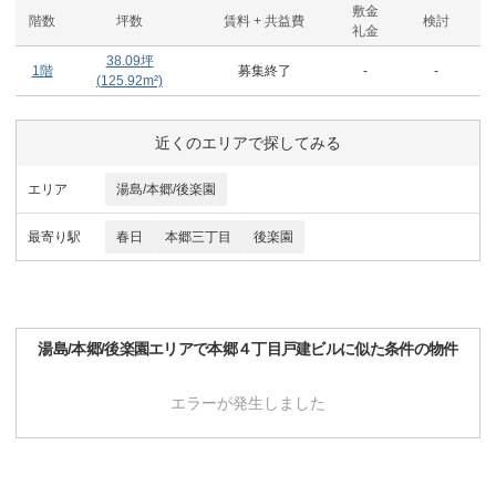
敷金
階数
坪数
賃料 + 共益費
検討
礼金
38.09
坪
1階
募集終了
-
-
(
125.92
m²)
近くのエリアで探してみる
エリア
湯島/本郷/後楽園
最寄り駅
春日
本郷三丁目
後楽園
湯島/本郷/後楽園
エリアで
本郷４丁目戸建ビル
に似た条件の物件
エラーが発生しました