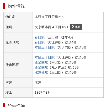
物件情報
物件名
本郷４丁目戸建ビル
住所
文京区
本郷４丁目
13-1
地図
春日
駅
（
三田線
）
徒歩
4
分
最寄り駅
春日
駅
（
大江戸線
）
徒歩
4
分
本郷三丁目
駅
（
丸ノ内線
）
徒歩
5
分
本郷三丁目
駅
（
大江戸線
）
徒歩
5
分
後楽園
駅
（
南北線
）
徒歩
5
分
徒歩圏駅
後楽園
駅
（
丸ノ内線
）
徒歩
5
分
水道橋
駅
（
三田線
）
徒歩
5
分
構造
木造
竣工
1967
年
9
月
設備詳細