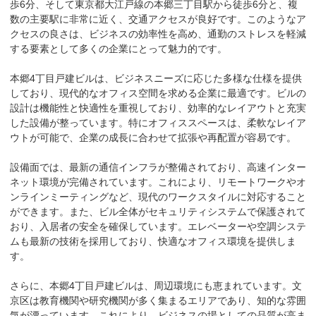
歩6分、そして東京都大江戸線の本郷三丁目駅から徒歩6分と、複
数の主要駅に非常に近く、交通アクセスが良好です。このようなア
クセスの良さは、ビジネスの効率性を高め、通勤のストレスを軽減
する要素として多くの企業にとって魅力的です。

本郷4丁目戸建ビルは、ビジネスニーズに応じた多様な仕様を提供
しており、現代的なオフィス空間を求める企業に最適です。ビルの
設計は機能性と快適性を重視しており、効率的なレイアウトと充実
した設備が整っています。特にオフィススペースは、柔軟なレイア
ウトが可能で、企業の成長に合わせて拡張や再配置が容易です。

設備面では、最新の通信インフラが整備されており、高速インター
ネット環境が完備されています。これにより、リモートワークやオ
ンラインミーティングなど、現代のワークスタイルに対応すること
ができます。また、ビル全体がセキュリティシステムで保護されて
おり、入居者の安全を確保しています。エレベーターや空調システ
ムも最新の技術を採用しており、快適なオフィス環境を提供しま
す。

さらに、本郷4丁目戸建ビルは、周辺環境にも恵まれています。文
京区は教育機関や研究機関が多く集まるエリアであり、知的な雰囲
気が漂っています。これにより、ビジネスの場としての品質が高ま