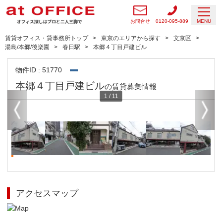
お問合せ
0120-095-889
MENU
賃貸オフィス・貸事務所トップ
東京のエリアから探す
文京区
湯島/本郷/後楽園
春日駅
本郷４丁目戸建ビル
物件ID : 51770
本郷４丁目戸建ビル
の賃貸募集情報
1
/
11
アクセスマップ