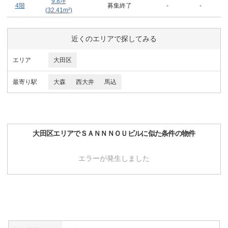
9.8
坪
4階
募集終了
-
-
(
32.41
m²)
近くのエリアで探してみる
エリア
大田区
最寄り駅
大森
西大井
馬込
大田区
エリアで
ＳＡＮＮＮＯＵビル
に似た条件の物件
エラーが発生しました