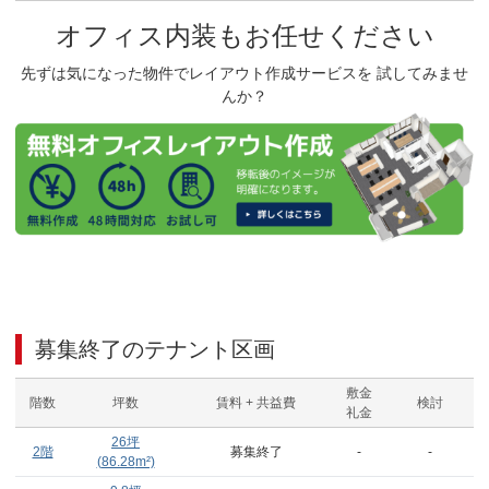
オフィス内装もお任せください
先ずは気になった物件でレイアウト作成サービスを 試してみませ
んか？
募集終了のテナント区画
敷金
階数
坪数
賃料 + 共益費
検討
礼金
26
坪
2階
募集終了
-
-
(
86.28
m²)