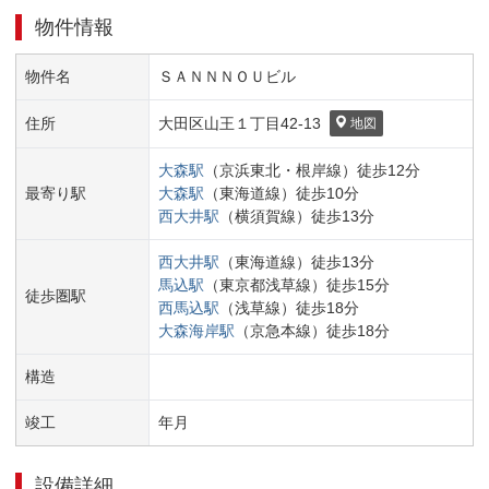
物件情報
物件名
ＳＡＮＮＮＯＵビル
住所
大田区
山王１丁目
42-13
地図
大森
駅
（
京浜東北・根岸線
）
徒歩
12
分
最寄り駅
大森
駅
（
東海道線
）
徒歩
10
分
西大井
駅
（
横須賀線
）
徒歩
13
分
西大井
駅
（
東海道線
）
徒歩
13
分
馬込
駅
（
東京都浅草線
）
徒歩
15
分
徒歩圏駅
西馬込
駅
（
浅草線
）
徒歩
18
分
大森海岸
駅
（
京急本線
）
徒歩
18
分
構造
竣工
年
月
設備詳細