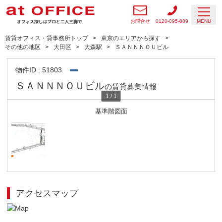
お問合せ
0120-095-889
MENU
賃貸オフィス・貸事務所トップ
東京のエリアから探す
その他の地区
大田区
大森駅
ＳＡＮＮＮＯＵビル
物件ID : 51803
ＳＡＮＮＮＯＵビル
の賃貸募集情報
1
/
1
基準階図面
アクセスマップ