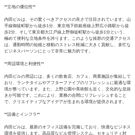
**立地の優位性**

内田ビルは、その驚くべきアクセスの良さで注目されています。山
手線御徒町駅から徒歩1分、東京地下鉄銀座線上野広小路駅から徒
歩2分、そして東京都大江戸線上野御徒町駅から徒歩1分という、
極めて便利な立地条件を誇ります。このような抜群の交通アクセス
は、通勤時間の短縮と移動のストレス軽減に大きく貢献し、多忙な
ビジネスパーソンにとって非常に魅力的です。

**周辺環境と利便性**

内田ビルの周辺には、多くの飲食店、カフェ、商業施設が集結して
おり、ランチタイムやアフターファイブのリフレッシュに最適な環
境が整っています。また、上野公園や美術館も近く、文化的な息抜
きが可能です。これにより、業務の合間にリフレッシュすること
で、クリエイティブなアイデアが生まれる環境が提供されます。

**設備とインフラ**

内田ビルは、最新のオフィス設備を完備しており、快適なビジネス
環境を提供します。高品質なビル管理システム、セキュリティ対