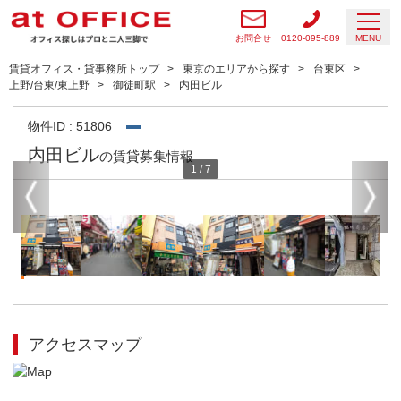
お問合せ
0120-095-889
MENU
賃貸オフィス・貸事務所トップ
東京のエリアから探す
台東区
上野/台東/東上野
御徒町駅
内田ビル
物件ID : 51806
内田ビル
の賃貸募集情報
1
/
7
アクセスマップ