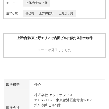
エリア
上野/台東/東上野
最寄り駅
御徒町
上野御徒町
上野広小路
上野/台東/東上野
エリアで
内田ビル
に似た条件の物件
エラーが発生しました
取扱様態
仲介
株式会社 アットオフィス
〒107-0062 東京都港区南青山1-15-9
第45興和ビル5階
取扱会社