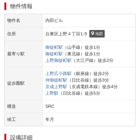
物件情報
物件名
内田ビル
住所
台東区
上野４丁目
1-9
地図
御徒町
駅
（
山手線
）
徒歩
1
分
最寄り駅
御徒町
駅
（
東北線
）
徒歩
1
分
上野御徒町
駅
（
大江戸線
）
徒歩
2
分
上野広小路
駅
（
銀座線
）
徒歩
2
分
仲御徒町
駅
（
日比谷線
）
徒歩
3
分
徒歩圏駅
京成上野
駅
（
京成電鉄本線
）
徒歩
4
分
上野
駅
（
日比谷線
）
徒歩
5
分
構造
SRC
竣工
年
月
設備詳細