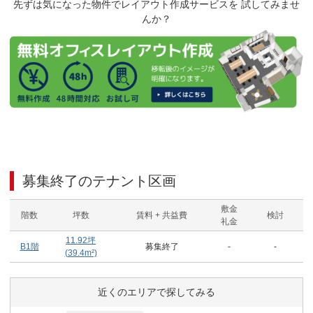
先ずは気になった物件でレイアウト作成サービスを 試してみませ
んか？
募集終了のテナント区画
敷金
階数
坪数
賃料 + 共益費
検討
礼金
11.92
坪
B1階
募集終了
-
-
(
39.4
m²)
近くのエリアで探してみる