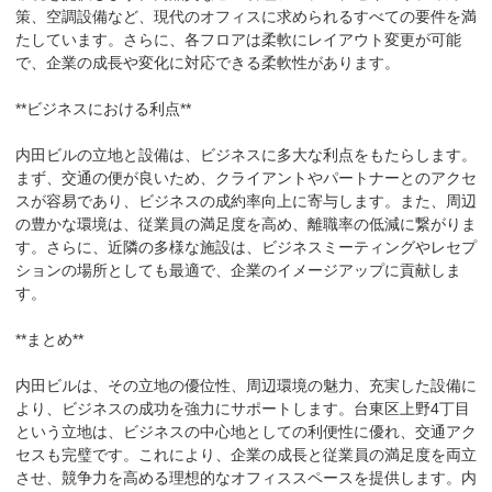
策、空調設備など、現代のオフィスに求められるすべての要件を満
たしています。さらに、各フロアは柔軟にレイアウト変更が可能
で、企業の成長や変化に対応できる柔軟性があります。

**ビジネスにおける利点**

内田ビルの立地と設備は、ビジネスに多大な利点をもたらします。
まず、交通の便が良いため、クライアントやパートナーとのアクセ
スが容易であり、ビジネスの成約率向上に寄与します。また、周辺
の豊かな環境は、従業員の満足度を高め、離職率の低減に繋がりま
す。さらに、近隣の多様な施設は、ビジネスミーティングやレセプ
ションの場所としても最適で、企業のイメージアップに貢献しま
す。

**まとめ**

内田ビルは、その立地の優位性、周辺環境の魅力、充実した設備に
より、ビジネスの成功を強力にサポートします。台東区上野4丁目
という立地は、ビジネスの中心地としての利便性に優れ、交通アク
セスも完璧です。これにより、企業の成長と従業員の満足度を両立
させ、競争力を高める理想的なオフィススペースを提供します。内