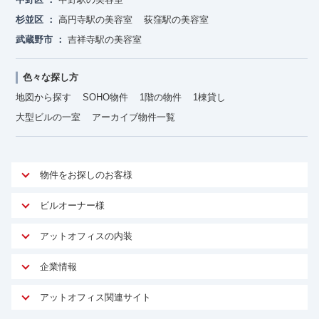
杉並区
高円寺駅の美容室
荻窪駅の美容室
武蔵野市
吉祥寺駅の美容室
色々な探し方
地図から探す
SOHO物件
1階の物件
1棟貸し
大型ビルの一室
アーカイブ物件一覧
物件をお探しのお客様
アットオフィスが選ばれる理由
ビルオーナー様
安心への取り組み
オーナー様向けサービス
アットオフィスの内装
ご契約者様インタビュー
物件掲載依頼
サービス内容
オフィスお役立ちコラム
企業情報
マイソク作成
無料オフィスレイアウト作成
オフィス移転 用語集
会社概要
物件情報から成約賃料を予測
アットオフィス関連サイト
内装に関するよくある質問
オフィス移転スケジュール
スタッフ紹介
リーシングマネジメント