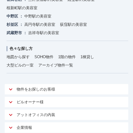
桜新町駅の美容室
中野区
中野駅の美容室
杉並区
高円寺駅の美容室
荻窪駅の美容室
武蔵野市
吉祥寺駅の美容室
色々な探し方
地図から探す
SOHO物件
1階の物件
1棟貸し
大型ビルの一室
アーカイブ物件一覧
物件をお探しのお客様
アットオフィスが選ばれる理由
ビルオーナー様
安心への取り組み
オーナー様向けサービス
アットオフィスの内装
ご契約者様インタビュー
物件掲載依頼
サービス内容
オフィスお役立ちコラム
企業情報
マイソク作成