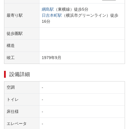
綱島
駅
（
東横線
）
徒歩
5
分
最寄り駅
日吉本町
駅
（
横浜市グリーンライン
）
徒歩
16
分
徒歩圏駅
構造
竣工
1979
年
9
月
設備詳細
空調
-
トイレ
-
床仕様
-
エレベータ
-