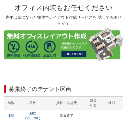
オフィス内装もお任せください
先ずは気になった物件でレイアウト作成サービスを 試してみませ
んか？
募集終了のテナント区画
敷金
階数
坪数
賃料 + 共益費
検討
礼金
30
坪
1階
募集終了
-
-
(
99.17
m²)