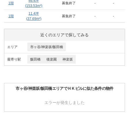
46.4
坪
1階
募集終了
-
-
(
153.53
m²)
11.4
坪
1階
募集終了
-
-
(
37.69
m²)
近くのエリアで探してみる
エリア
市ヶ谷/神楽坂/飯田橋
最寄り駅
飯田橋
後楽園
神楽坂
市ヶ谷/神楽坂/飯田橋
エリアで
ＨＫビル
に似た条件の物件
エラーが発生しました