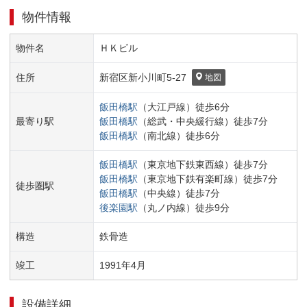
物件情報
物件名
ＨＫビル
住所
新宿区
新小川町
5-27
地図
飯田橋
駅
（
大江戸線
）
徒歩
6
分
最寄り駅
飯田橋
駅
（
総武・中央緩行線
）
徒歩
7
分
飯田橋
駅
（
南北線
）
徒歩
6
分
飯田橋
駅
（
東京地下鉄東西線
）
徒歩
7
分
飯田橋
駅
（
東京地下鉄有楽町線
）
徒歩
7
分
徒歩圏駅
飯田橋
駅
（
中央線
）
徒歩
7
分
後楽園
駅
（
丸ノ内線
）
徒歩
9
分
構造
鉄骨造
竣工
1991
年
4
月
設備詳細