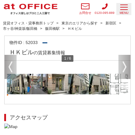
お問合せ
0120-095-889
MENU
賃貸オフィス・貸事務所トップ
東京のエリアから探す
新宿区
市ヶ谷/神楽坂/飯田橋
飯田橋駅
ＨＫビル
物件ID : 52033
ＨＫビル
の賃貸募集情報
1
/
6
アクセスマップ