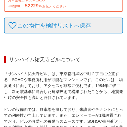
月～金曜日 9:00～18:00
52229
※物件ID：
をお伝えください
この物件を検討リストへ保存
サンハイム祐天寺ビル
について
「サンハイム祐天寺ビル」は、東京都目黒区中町２丁目に位置す
る、SOHOや事務所利用が可能なマンションです。このビルは、駒
沢通りに面しており、アクセスが非常に便利です。1984年に竣工
し、新耐震基準に適合した建築技術で構築されたことから、地震発
生時の安全性も高いと評価されています。

ビルの設備面では、駐車場を擁しており、来訪者やテナントにとっ
ての利便性が向上しています。また、エレベーターが1機設置され
ており、ビルの各階への移動もスムーズです。SOHOや事務所とし