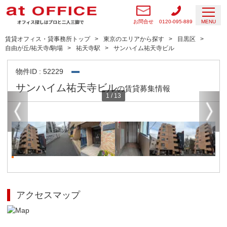
お問合せ
0120-095-889
MENU
賃貸オフィス・貸事務所トップ
東京のエリアから探す
目黒区
自由が丘/祐天寺/駒場
祐天寺駅
サンハイム祐天寺ビル
物件ID : 52229
サンハイム祐天寺ビル
の賃貸募集情報
1
/
13
アクセスマップ