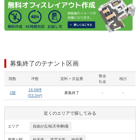
募集終了のテナント区画
敷金
階数
坪数
賃料 + 共益費
検討
礼金
16.09
坪
1階
募集終了
-
-
(
53.2
m²)
近くのエリアで探してみる
エリア
自由が丘/祐天寺/駒場
最寄り駅
祐天寺
学芸大学
中目黒