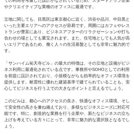
ての利用を考慮した設計がなされているため、スタートアップ企業
やクリエイティブな業種のオフィスに最適です。

立地に関しても、目黒区は東京都心に近く、渋谷や品川、中目黒と
いった主要エリアへのアクセスが容易です。周囲にはカフェやレス
トランが豊富にあり、ビジネスアフターのリラクゼーションや打ち
合わせの場としても重宝されます。また、住宅地としても人気が高
いエリアであるため、働く人々の生活基盤としても非常に魅力的で
す。

「サンハイム祐天寺ビル」の最大の特徴は、その立地と設備がビジ
ネス利用に最適化されている点です。事務所やSOHOとしての利用
を前提に設計されており、小規模ながらも効率的なオフィス環境を
提供します。耐震性に優れた建築基準で建てられていることも、安
心してビジネスを行う上での大きなポイントと言えるでしょう。

このビルは、都心へのアクセスの良さ、快適なオフィス環境、そし
て安全性の高さを兼ね備えており、多様なビジネスニーズに対応可
能です。特に、創造的な業務を行う企業や、新たなビジネスの立ち
上げを考えている方々にとって、非常に魅力的な選択肢となるでし
ょう。