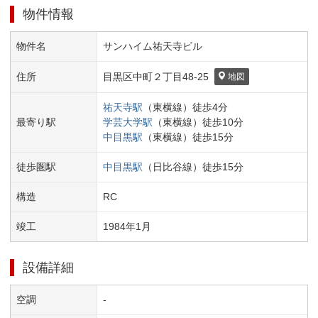
物件情報
物件名
サンハイム祐天寺ビル
住所
目黒区
中町２丁目
48-25
地図
祐天寺
駅
（
東横線
）
徒歩
4
分
最寄り駅
学芸大学
駅
（
東横線
）
徒歩
10
分
中目黒
駅
（
東横線
）
徒歩
15
分
徒歩圏駅
中目黒
駅
（
日比谷線
）
徒歩
15
分
構造
RC
竣工
1984
年
1
月
設備詳細
空調
-