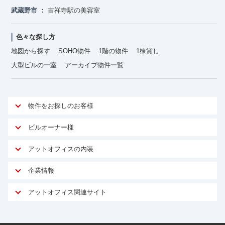
武蔵野市
吉祥寺駅の美容室
色々な探し方
地図から探す
SOHO物件
1階の物件
1棟貸し
大型ビルの一室
アーカイブ物件一覧
物件をお探しのお客様
アットオフィスが選ばれる理由
ビルオーナー様
安心への取り組み
オーナー様向けサービス
アットオフィスの内装
ご契約者様インタビュー
物件掲載依頼
サービス内容
オフィスお役立ちコラム
企業情報
マイソク作成
無料オフィスレイアウト作成
オフィス移転 用語集
会社概要
物件情報から成約賃料を予測
アットオフィス関連サイト
内装に関するよくある質問
オフィス移転スケジュール
スタッフ紹介
リーシングマネジメント
アットクリニック
内装に関するお問い合わせフォーム
オフィス移転に関するよくある質問
プライバシーポリシー
リノベーション
アットレジデンス