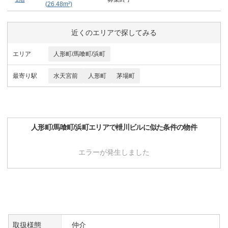
(
26.48
m²)
近くのエリアで探してみる
エリア
人形町/馬喰町/浜町
最寄り駅
水天宮前
人形町
茅場町
人形町/馬喰町/浜町
エリアで
枻川ビル
に似た条件の物件
エラーが発生しました
取扱様態
仲介