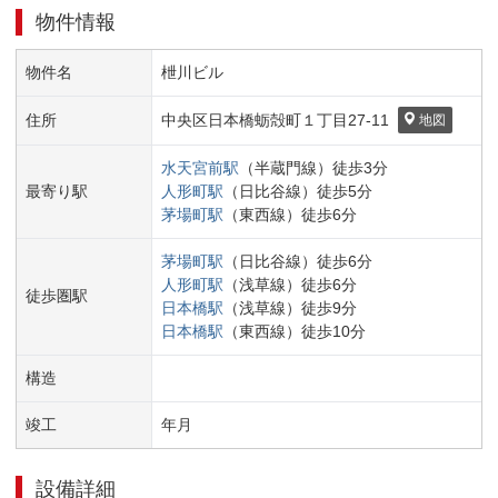
物件情報
物件名
枻川ビル
住所
中央区
日本橋蛎殻町１丁目
27-11
地図
水天宮前
駅
（
半蔵門線
）
徒歩
3
分
最寄り駅
人形町
駅
（
日比谷線
）
徒歩
5
分
茅場町
駅
（
東西線
）
徒歩
6
分
茅場町
駅
（
日比谷線
）
徒歩
6
分
人形町
駅
（
浅草線
）
徒歩
6
分
徒歩圏駅
日本橋
駅
（
浅草線
）
徒歩
9
分
日本橋
駅
（
東西線
）
徒歩
10
分
構造
竣工
年
月
設備詳細