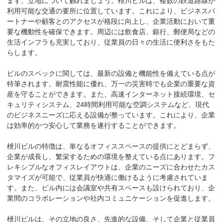
まず、立地について触れましょう。枻川ビルは、複数の鉄道路線が
利用可能な交通の要所に位置しています。これにより、ビジネスパ
ートナーや顧客とのアクセスが格段に向上し、企業活動において重
要な機動性を確保できます。周辺には飲食店、銀行、郵便局などの
生活インフラも充実しており、従業員の日々の生活に便利さをもた
らします。

ビルのスペックに関しては、最新の設備と機能性を備えている点が
特筆されます。耐震性能に優れ、万一の災害時でも企業の重要な資
産を守ることができます。また、高速インターネット接続環境、セ
キュリティシステム、24時間利用可能な空調システムなど、現代
のビジネスニーズに応える設備が整っています。これにより、企業
は効率的かつ安心して業務を遂行することができます。

枻川ビルの特徴は、単なるオフィススペースの提供にとどまらず、
企業が成長し、繁栄するための環境を整えている点にあります。フ
レキシブルなオフィスレイアウトは、企業のニーズに合わせたカス
タマイズが可能で、従業員が快適に働けるように考慮されていま
す。また、ビル内には会議室や共有スペースも設けられており、企
業間のコラボレーションや社内コミュニケーションを促進します。

枻川ビルは、その立地の良さ、先進的な設備、そして企業と従業員