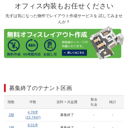
オフィス内装もお任せください
先ずは気になった物件でレイアウト作成サービスを 試してみませ
んか？
募集終了のテナント区画
敷金
階数
坪数
賃料 + 共益費
検討
礼金
4.76
坪
1階
募集終了
-
-
(
15.74
m²)
8.01
坪
1階
募集終了
-
-