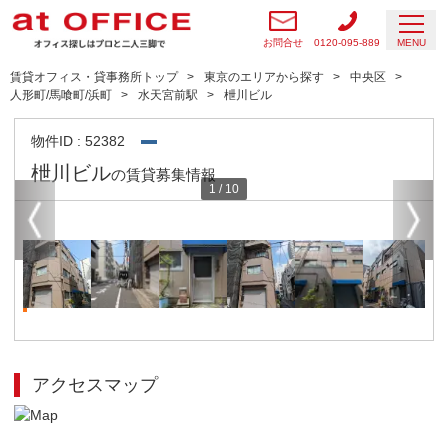
お問合せ
0120-095-889
MENU
賃貸オフィス・貸事務所トップ
東京のエリアから探す
中央区
人形町/馬喰町/浜町
水天宮前駅
枻川ビル
物件ID : 52382
枻川ビル
の賃貸募集情報
1
/
10
アクセスマップ