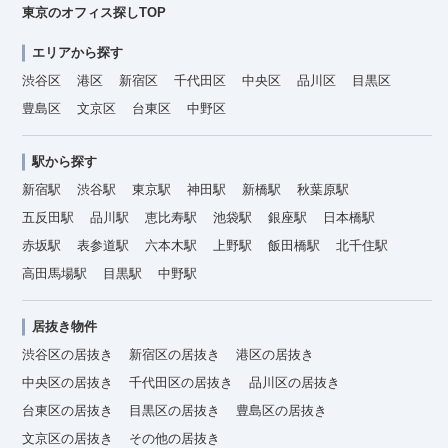
東京のオフィス探しTOP
エリアから探す
渋谷区
港区
新宿区
千代田区
中央区
品川区
目黒区
豊島区
文京区
台東区
中野区
駅から探す
新宿駅
渋谷駅
東京駅
神田駅
新橋駅
秋葉原駅
五反田駅
品川駅
恵比寿駅
池袋駅
銀座駅
日本橋駅
赤坂駅
表参道駅
六本木駅
上野駅
飯田橋駅
北千住駅
高田馬場駅
目黒駅
中野駅
居抜き物件
渋谷区の居抜き
新宿区の居抜き
港区の居抜き
中央区の居抜き
千代田区の居抜き
品川区の居抜き
台東区の居抜き
目黒区の居抜き
豊島区の居抜き
文京区の居抜き
その他の居抜き