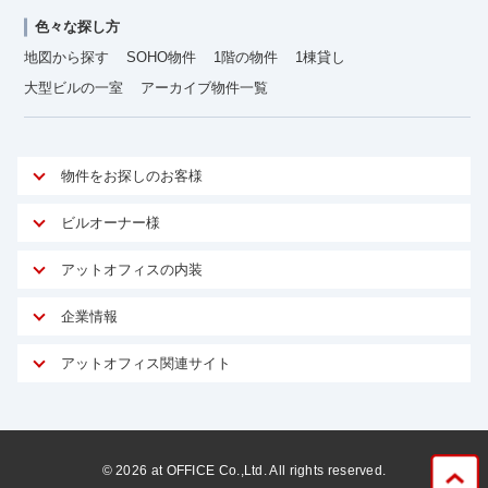
色々な探し方
地図から探す
SOHO物件
1階の物件
1棟貸し
大型ビルの一室
アーカイブ物件一覧
物件をお探しのお客様
アットオフィスが選ばれる理由
ビルオーナー様
安心への取り組み
オーナー様向けサービス
アットオフィスの内装
ご契約者様インタビュー
物件掲載依頼
サービス内容
オフィスお役立ちコラム
企業情報
マイソク作成
無料オフィスレイアウト作成
オフィス移転 用語集
会社概要
物件情報から成約賃料を予測
アットオフィス関連サイト
内装に関するよくある質問
オフィス移転スケジュール
スタッフ紹介
リーシングマネジメント
アットクリニック
内装に関するお問い合わせフォーム
オフィス移転に関するよくある質問
プライバシーポリシー
リノベーション
アットレジデンス
オフィス移転ガイド無料ダウンロード
サイトマップ
サブリース
ビルアド
©
2026
at OFFICE Co.,Ltd. All rights reserved.
居抜きで入居・退去
ニュース