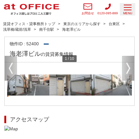
お問合せ
0120-095-889
MENU
賃貸オフィス・貸事務所トップ
東京のエリアから探す
台東区
浅草橋/蔵前/浅草
南千住駅
海老澤ビル
物件ID : 52400
海老澤ビル
の賃貸募集情報
1
/
10
アクセスマップ