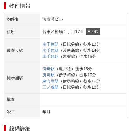
物件情報
物件名
海老澤ビル
住所
台東区
橋場１丁目
17-9
地図
南千住
駅
（
日比谷線
）
徒歩
13
分
最寄り駅
南千住
駅
（
常磐新線
）
徒歩
14
分
南千住
駅
（
常磐線
）
徒歩
15
分
曳舟
駅
（
亀戸線
）
徒歩
15
分
曳舟
駅
（
伊勢崎線
）
徒歩
15
分
徒歩圏駅
東向島
駅
（
伊勢崎線
）
徒歩
16
分
三ノ輪
駅
（
日比谷線
）
徒歩
18
分
構造
竣工
年
月
設備詳細