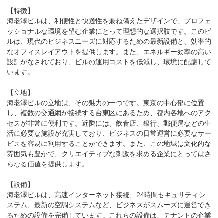
【特徴】

海老澤ビルは、利便性と快適性を兼ね備えたデザインで、プロフェ
ッショナルな環境を望む企業にとって理想的な選択肢です。このビ
ルは、現代のビジネスニーズに対応するための最新設備と、効率的
なオフィスレイアウトを提供します。また、エネルギー効率の高い
設計がなされており、ビルの運用コストを低減し、環境に配慮して
います。

【立地】

海老澤ビルの立地は、その魅力の一つです。東京の中心部に位置
し、複数の交通網が接続する台東区にあるため、都内各地へのアク
セスが非常に便利です。近隣には、飲食店、銀行、郵便局などの生
活に必要な施設が充実しており、ビジネスの日常運営に必要なサー
ビスを容易に利用することができます。また、この地域は文化的な
雰囲気も豊かで、クリエイティブな刺激を求める企業にとってはさ
らなる価値を提供します。

【設備】

海老澤ビルは、高速インターネット接続、24時間セキュリティシ
ステム、最新の空調システムなど、ビジネスがスムーズに運営でき
るための設備を完備しています。これらの設備は、テナントの企業