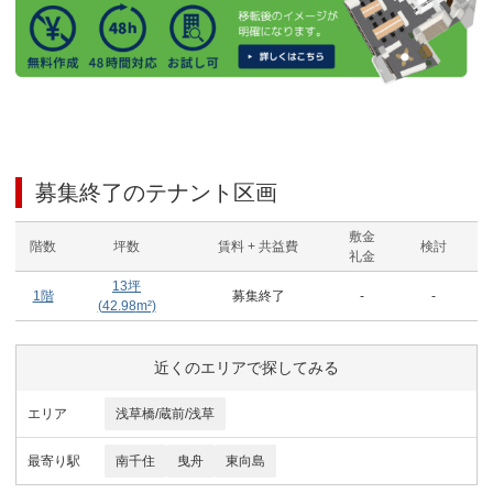
募集終了のテナント区画
敷金
階数
坪数
賃料 + 共益費
検討
礼金
13
坪
1階
募集終了
-
-
(
42.98
m²)
近くのエリアで探してみる
エリア
浅草橋/蔵前/浅草
最寄り駅
南千住
曳舟
東向島