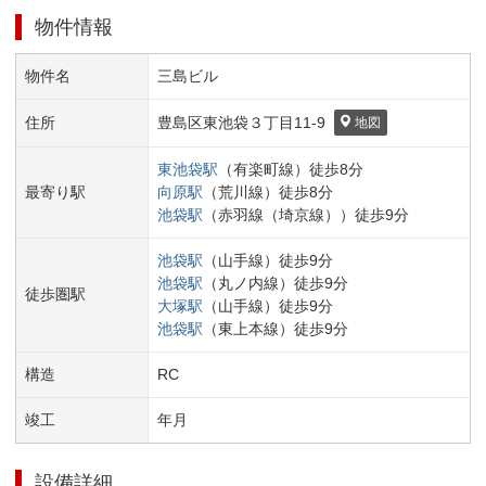
物件情報
物件名
三島ビル
住所
豊島区
東池袋３丁目
11-9
地図
東池袋
駅
（
有楽町線
）
徒歩
8
分
最寄り駅
向原
駅
（
荒川線
）
徒歩
8
分
池袋
駅
（
赤羽線（埼京線）
）
徒歩
9
分
池袋
駅
（
山手線
）
徒歩
9
分
池袋
駅
（
丸ノ内線
）
徒歩
9
分
徒歩圏駅
大塚
駅
（
山手線
）
徒歩
9
分
池袋
駅
（
東上本線
）
徒歩
9
分
構造
RC
竣工
年
月
設備詳細