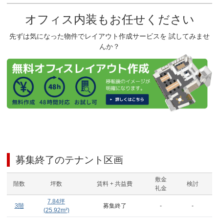
オフィス内装もお任せください
先ずは気になった物件でレイアウト作成サービスを 試してみませ
んか？
募集終了のテナント区画
敷金
階数
坪数
賃料 + 共益費
検討
礼金
7.84
坪
3階
募集終了
-
-
(
25.92
m²)