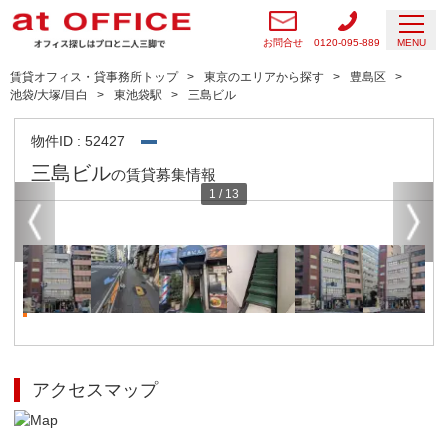
お問合せ
0120-095-889
MENU
賃貸オフィス・貸事務所トップ
東京のエリアから探す
豊島区
池袋/大塚/目白
東池袋駅
三島ビル
物件ID : 52427
三島ビル
の賃貸募集情報
1
/
13
アクセスマップ