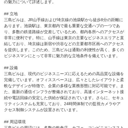
の魅力について詳述します。

## 立地

三島ビルは、JR山手線および埼京線の池袋駅から徒歩8分の距離に
あります。池袋駅は、東京都内で最も重要な交通ハブの一つであ
り、多数の鉄道路線が交差しているため、都内各所へのアクセスが
非常に便利です。特に、山手線は東京の主要なビジネスエリアと直
結しており、埼京線は新宿や渋谷などの主要都市区画へのアクセス
を提供します。このため、三島ビルは通勤の利便性が高く、多くの
ビジネスマンにとって非常に魅力的な立地条件を備えています。

## 設備

三島ビルは、現代のビジネスニーズに応えるための高品質な設備を
完備しています。オフィススペースは、広々としたレイアウトと柔
軟なデザインが特徴で、企業の多様な業務形態に対応可能です。ま
た、最新の通信インフラが整備されており、高速インターネット接
続や電話回線の安定した供給が保証されています。さらに、セキュ
リティシステムも充実しており、24時間体制での監視カメラやア
クセス制御システムが設置されています。

## 周辺環境

三島ビルの周辺には、多数の飲食店、カフェ、コンビニエンススト