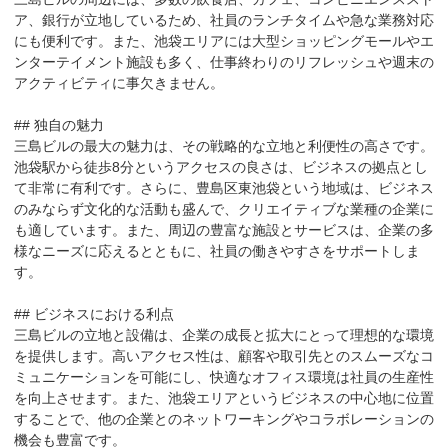
ア、銀行が立地しているため、社員のランチタイムや急な業務対応
にも便利です。また、池袋エリアには大型ショッピングモールやエ
ンターテイメント施設も多く、仕事終わりのリフレッシュや週末の
アクティビティに事欠きません。

## 独自の魅力

三島ビルの最大の魅力は、その戦略的な立地と利便性の高さです。
池袋駅から徒歩8分というアクセスの良さは、ビジネスの拠点とし
て非常に有利です。さらに、豊島区東池袋という地域は、ビジネス
のみならず文化的な活動も盛んで、クリエイティブな業種の企業に
も適しています。また、周辺の豊富な施設とサービスは、企業の多
様なニーズに応えるとともに、社員の働きやすさをサポートしま
す。

## ビジネスにおける利点

三島ビルの立地と設備は、企業の成長と拡大にとって理想的な環境
を提供します。高いアクセス性は、顧客や取引先とのスムーズなコ
ミュニケーションを可能にし、快適なオフィス環境は社員の生産性
を向上させます。また、池袋エリアというビジネスの中心地に位置
することで、他の企業とのネットワーキングやコラボレーションの
機会も豊富です。
