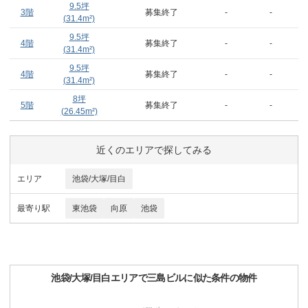
9.5
坪
3階
募集終了
-
-
(
31.4
m²)
9.5
坪
4階
募集終了
-
-
(
31.4
m²)
9.5
坪
4階
募集終了
-
-
(
31.4
m²)
8
坪
5階
募集終了
-
-
(
26.45
m²)
近くのエリアで探してみる
エリア
池袋/大塚/目白
最寄り駅
東池袋
向原
池袋
池袋/大塚/目白
エリアで
三島ビル
に似た条件の物件