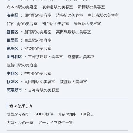
六本木駅の美容室
表参道駅の美容室
新橋駅の美容室
渋谷区
原宿駅の美容室
渋谷駅の美容室
恵比寿駅の美容室
代官山駅の美容室
初台駅の美容室
笹塚駅の美容室
新宿区
新宿駅の美容室
高田馬場駅の美容室
目黒区
目黒駅の美容室
豊島区
池袋駅の美容室
世田谷区
三軒茶屋駅の美容室
経堂駅の美容室
桜新町駅の美容室
中野区
中野駅の美容室
杉並区
高円寺駅の美容室
荻窪駅の美容室
武蔵野市
吉祥寺駅の美容室
色々な探し方
地図から探す
SOHO物件
1階の物件
1棟貸し
大型ビルの一室
アーカイブ物件一覧