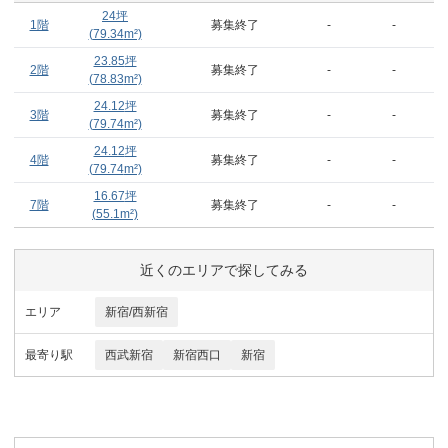
24
坪
1階
募集終了
-
-
(
79.34
m²)
23.85
坪
2階
募集終了
-
-
(
78.83
m²)
24.12
坪
3階
募集終了
-
-
(
79.74
m²)
24.12
坪
4階
募集終了
-
-
(
79.74
m²)
16.67
坪
7階
募集終了
-
-
(
55.1
m²)
近くのエリアで探してみる
エリア
新宿/西新宿
最寄り駅
西武新宿
新宿西口
新宿