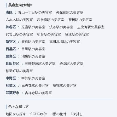
美容室向け物件
港区
青山一丁目駅の美容室
外苑前駅の美容室
六本木駅の美容室
表参道駅の美容室
新橋駅の美容室
渋谷区
原宿駅の美容室
渋谷駅の美容室
恵比寿駅の美容室
代官山駅の美容室
初台駅の美容室
笹塚駅の美容室
新宿区
新宿駅の美容室
高田馬場駅の美容室
目黒区
目黒駅の美容室
豊島区
池袋駅の美容室
世田谷区
三軒茶屋駅の美容室
経堂駅の美容室
桜新町駅の美容室
中野区
中野駅の美容室
杉並区
高円寺駅の美容室
荻窪駅の美容室
武蔵野市
吉祥寺駅の美容室
色々な探し方
地図から探す
SOHO物件
1階の物件
1棟貸し