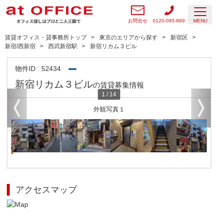
お問合せ
0120-095-889
MENU
賃貸オフィス・貸事務所トップ
東京のエリアから探す
新宿区
新宿/西新宿
西武新宿駅
新宿リカム３ビル
物件ID : 52434
新宿リカム３ビル
の賃貸募集情報
1
/
14
外観写真１
アクセスマップ