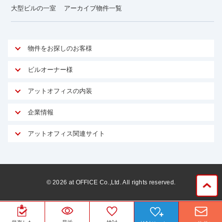
大型ビルの一室
アーカイブ物件一覧
物件をお探しのお客様
アットオフィスが選ばれる理由
ビルオーナー様
安心への取り組み
オーナー様向けサービス
アットオフィスの内装
ご契約者様インタビュー
物件掲載依頼
サービス内容
オフィスお役立ちコラム
企業情報
マイソク作成
無料オフィスレイアウト作成
オフィス移転 用語集
会社概要
物件情報から成約賃料を予測
アットオフィス関連サイト
内装に関するよくある質問
オフィス移転スケジュール
スタッフ紹介
リーシングマネジメント
アットクリニック
内装に関するお問い合わせフォーム
オフィス移転に関するよくある質問
プライバシーポリシー
リノベーション
アットレジデンス
オフィス移転ガイド無料ダウンロード
サイトマップ
サブリース
ビルアド
©
2026
at OFFICE Co.,Ltd. All rights reserved.
居抜きで入居・退去
ニュース
空室対策に居抜きをすすめる理由
ベンチャー.jp
WEBフォームからお問い合わせ
ビルを売却してビジネス拡大
ベンチャー・フォーラム