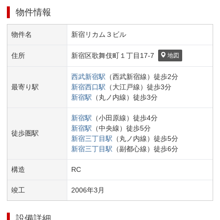
物件情報
物件名
新宿リカム３ビル
住所
新宿区
歌舞伎町１丁目
17-7
地図
西武新宿
駅
（
西武新宿線
）
徒歩
2
分
最寄り駅
新宿西口
駅
（
大江戸線
）
徒歩
3
分
新宿
駅
（
丸ノ内線
）
徒歩
3
分
新宿
駅
（
小田原線
）
徒歩
4
分
新宿
駅
（
中央線
）
徒歩
5
分
徒歩圏駅
新宿三丁目
駅
（
丸ノ内線
）
徒歩
5
分
新宿三丁目
駅
（
副都心線
）
徒歩
6
分
構造
RC
竣工
2006
年
3
月
設備詳細